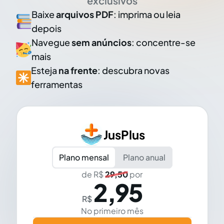
exclusivos
Baixe
arquivos PDF
: imprima ou leia
depois
Navegue
sem anúncios
: concentre-se
mais
Esteja
na frente
: descubra novas
ferramentas
JusPlus
Plano mensal
Plano anual
de R$
29,50
por
2,95
R$
No primeiro mês