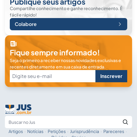
Publique seus artigos
Compartilhe conhecimento e ganhe reconhecimento. É
fácil e rápido!
Colabore
Fique sempre informado!
Seja o primeiro a receber nossas novidades exclusivas e
recentes diretamente em sua caixa de entrada.
Inscrever
Artigos
·
Notícias
·
Petições
·
Jurisprudência
·
Pareceres
·
Fale com a IA
Buscar no Jus