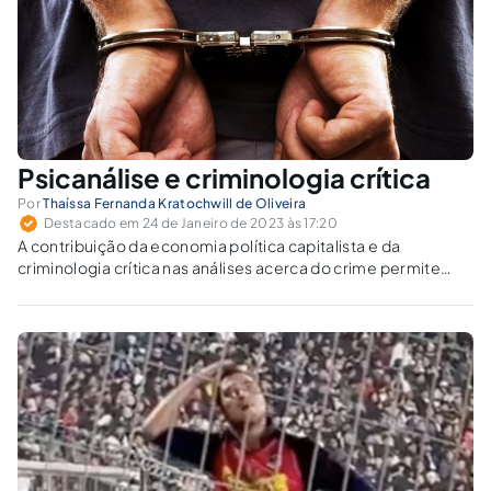
Psicanálise e criminologia crítica
Por
Thaíssa Fernanda Kratochwill de Oliveira
Destacado em 24 de Janeiro de 2023 às 17:20
A contribuição da economia política capitalista e da
criminologia crítica nas análises acerca do crime permite
compreender os discursos legitimantes das penas, dentre
eles o da psicanálise.