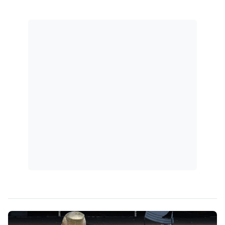
principais eventos festivos nacionais, o
carnaval, que tem como características
notórias a irreverência e o...