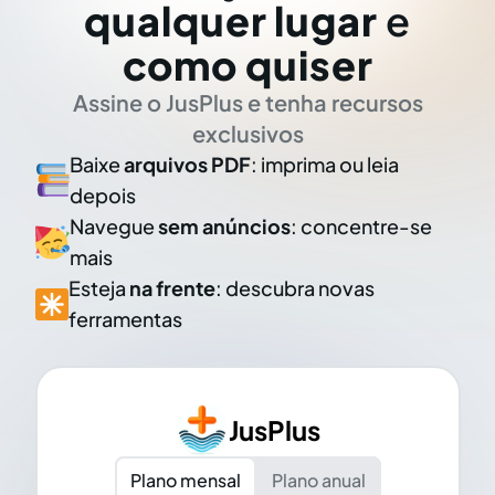
qualquer lugar
e
como quiser
Assine o JusPlus e tenha recursos
exclusivos
Baixe
arquivos PDF
: imprima ou leia
depois
Navegue
sem anúncios
: concentre-se
mais
Esteja
na frente
: descubra novas
ferramentas
JusPlus
Plano mensal
Plano anual