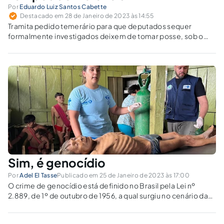
Por
Eduardo Luiz Santos Cabette
Destacado em 28 de Janeiro de 2023 às 14:55
Tramita pedido temerário para que deputados sequer
formalmente investigados deixem de tomar posse, sob o
argumento de que contribuíram com o vandalismo em
Brasília em 8/1/23. O deferimento do pleito seria uma
violência política e jurídica.
Sim, é genocídio
Por
Adel El Tasse
Publicado em 25 de Janeiro de 2023 às 17:00
O crime de genocídio está definido no Brasil pela Lei nº
2.889, de 1º de outubro de 1956, a qual surgiu no cenário das
respostas mundiais aos massacres havidos na Europa,
durante o período nazista, sendo que assim está tipificada...