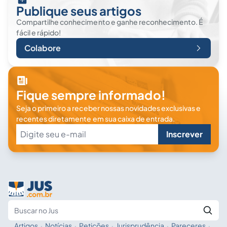
Publique seus artigos
Compartilhe conhecimento e ganhe reconhecimento. É
fácil e rápido!
Colabore
Fique sempre informado!
Seja o primeiro a receber nossas novidades exclusivas e
recentes diretamente em sua caixa de entrada.
Inscrever
Artigos
·
Notícias
·
Petições
·
Jurisprudência
·
Pareceres
·