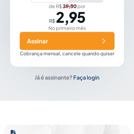
de R$
29,50
por
2,95
R$
No primeiro mês
Assinar
Cobrança mensal, cancele quando quiser
Já é assinante?
Faça login