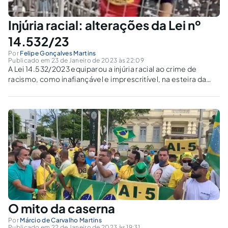
Injúria racial: alterações da Lei nº
14.532/23
Por
Felipe Gonçalves Martins
Publicado em 23 de Janeiro de 2023 às 22:09
A Lei 14.532/2023 equiparou a injúria racial ao crime de
racismo, como inafiançável e imprescritível, na esteira da
decisão do STJ em 2015.
O mito da caserna
Por
Márcio de Carvalho Martins
Publicado em 22 de Janeiro de 2023 às 19:31