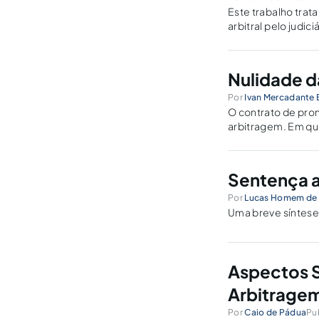
Este trabalho trat
arbitral pelo judi
Nulidade d
Por
Ivan Mercadante 
O contrato de pro
arbitragem. Em quai
Sentença a
Por
Lucas Homem de M
Uma breve síntese 
Aspectos S
Arbitrage
Por
Caio de Pádua
Pub