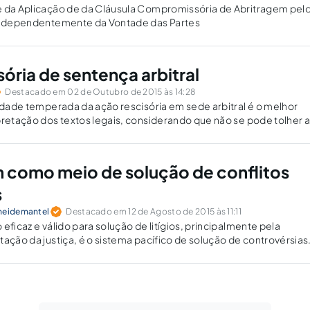
e da Aplicação de da Cláusula Compromissória de Abritragem pel
 Independentemente da Vontade das Partes
ória de sentença arbitral
Destacado em 02 de Outubro de 2015 às 14:28
lidade temperada da ação rescisória em sede arbitral é o melhor
pretação dos textos legais, considerando que não se pode tolher 
e agir contra atos atentatórios à verdadeira finalidade do juízo
 como meio de solução de conflitos
s
heidemantel
Destacado em 12 de Agosto de 2015 às 11:11
eficaz e válido para solução de litígios, principalmente pela
tação da justiça, é o sistema pacífico de solução de controvérsias
 dirimir os eventuais conflitos societários.