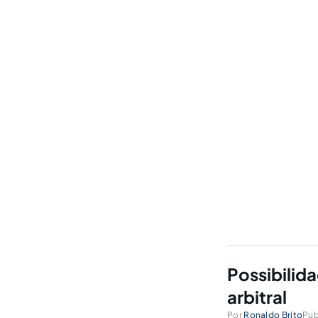
Possibilida
arbitral
Por
Ronaldo Brito
Pub