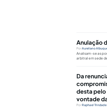
Anulação d
Por
Aureliano Albuq
Analisam-se as pos
arbitral em sede d
Da renuncia
compromiss
desta pelo
vontade da
Por
Raphael Trindade 