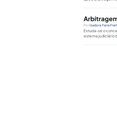
Arbitrage
Por
Izadora Faria Fre
Estuda-se o conceit
sistema judiciário