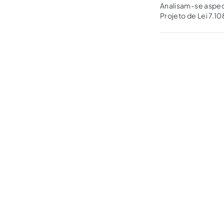
Analisam-se aspec
Projeto de Lei 7.
reforma da Lei 9307