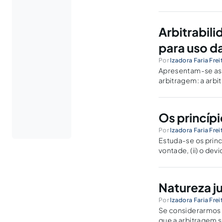
Arbitrabili
para uso d
Por
Izadora Faria Fre
Apresentam-se as 
arbitragem: a arbit
Os princíp
Por
Izadora Faria Fre
Estuda-se os princ
vontade, (ii) o de
Natureza j
Por
Izadora Faria Fre
Se considerarmos a
que a arbitragem s