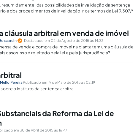
a, resumidamente, das possibilidades de invalidação da sentença
ciário e dos procedimentos de invalidação, nos termos da Lei 9.307/
a cláusula arbitral em venda de imóvel
Boscardin
Destacado em 02 de Agosto de 2015 às 14:23
messa de venda e compra de imóvel na planta tem uma cláusula d
s casos isso é rejeitado pela lei e pela jurisprudência?
rbitral
ello Pereira
Publicado em 19 de Maio de 2015 às 02:19
sobre o instituto da sentença arbitral
ubstanciais da Reforma da Lei de
m
licado em 30 de Abril de 2015 às 16:47