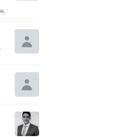
96.
e