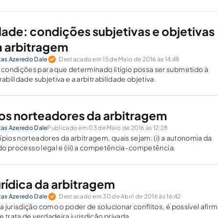
dade: condições subjetivas e objetivas
a arbitragem
itas Azeredo Dale
Destacado em 15 de Maio de 2016 às 14:48
condições para que determinado litígio possa ser submetido à
rabilidade subjetiva e a arbitrabilidade objetiva.
ios norteadores da arbitragem
itas Azeredo Dale
Publicado em 03 de Maio de 2016 às 12:28
ípios norteadores da arbitragem, quais sejam: (i) a autonomia da
vido processo legal e (iii) a competência-competência.
urídica da arbitragem
itas Azeredo Dale
Destacado em 30 de Abril de 2016 às 16:42
 jurisdição como o poder de solucionar conflitos, é possível afirm
e trata de verdadeira jurisdição privada.