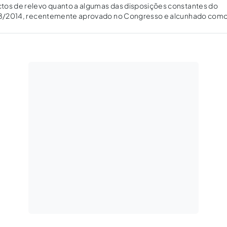
tos de relevo quanto a algumas das disposições constantes do
108/2014, recentemente aprovado no Congresso e alcunhado como
/96, a Lei de Arbitragem (“LA”).