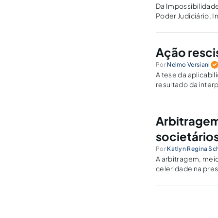
Da Impossibilidad
Poder Judiciário,
Ação rescis
Por
Nelmo Versiani
A tese da aplicabi
resultado da inter
parte prejudicada d
arbitral.
Arbitragem
societário
Por
Katlyn Regina Sc
A arbitragem, meio 
celeridade na pres
mais adequado para