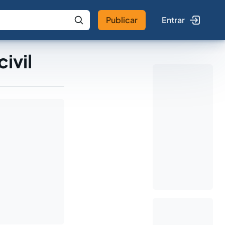
Publicar
Entrar
 IA
Buscar no Jus
ivil