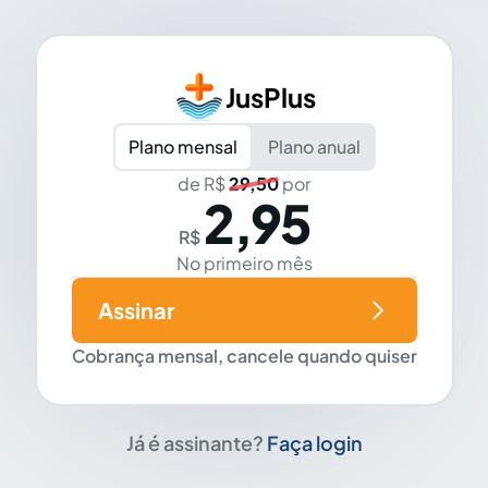
JusPlus
Plano mensal
Plano anual
de R$
29,50
por
2,95
R$
No primeiro mês
Assinar
Cobrança mensal, cancele quando quiser
Já é assinante?
Faça login