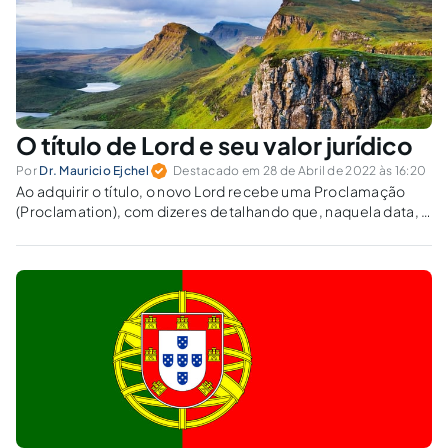
O título de Lord e seu valor jurídico
Por
Dr. Mauricio Ejchel
Destacado em 28 de Abril de 2022 às 16:20
Ao adquirir o título, o novo Lord recebe uma Proclamação
(Proclamation), com dizeres detalhando que, naquela data, a
pessoa passa a ser reconhecida publicamente como Lord,
identificando o seu plot com a sua metragem, localização na
Escócia e o direito de transmissão aos sucessores.