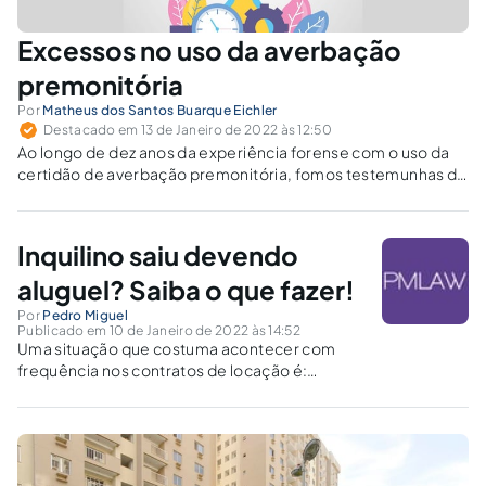
Excessos no uso da averbação
premonitória
Por
Matheus dos Santos Buarque Eichler
Destacado em 13 de Janeiro de 2022 às 12:50
Ao longo de dez anos da experiência forense com o uso da
certidão de averbação premonitória, fomos testemunhas de
diversos excessos por parte do exequente.
Inquilino saiu devendo
aluguel? Saiba o que fazer!
Por
Pedro Miguel
Publicado em 10 de Janeiro de 2022 às 14:52
Uma situação que costuma acontecer com
frequência nos contratos de locação é:
inquilino saiu devendo aluguel e sem aviso
prévio!