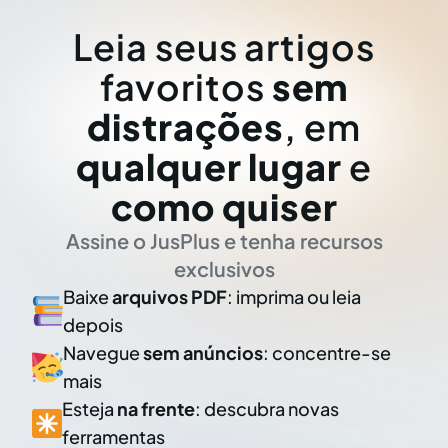
Leia seus artigos
favoritos
sem
distrações
, em
qualquer lugar
e
como quiser
Assine o JusPlus e tenha recursos
exclusivos
Baixe
arquivos PDF
: imprima ou leia
depois
Navegue
sem anúncios
: concentre-se
mais
Esteja
na frente
: descubra novas
ferramentas