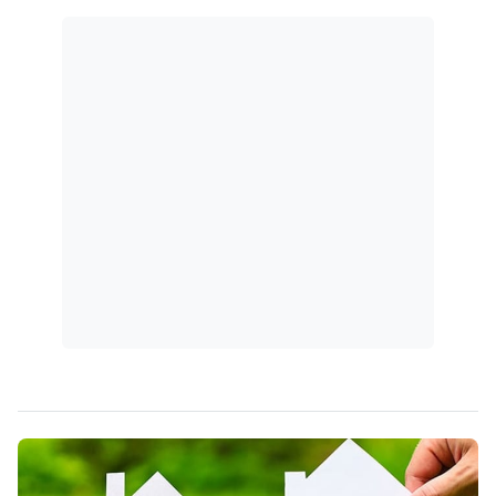
autônomas. Até 1928, não havia qualquer
legislação que...