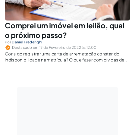
Comprei um imóvel em leilão, qual
o próximo passo?
Por
Daniel Frederighi
Destacado em 19 de Fevereiro de 2022 às 12:00
Consigo registrar uma carta de arrematação constando
indisponibilidade na matrícula? O que fazer com dívidas de
IPTU e condomínio não descritas no edital? O imóvel está
alugado; Posso receber o aluguel ou rescindir o contrato? O
executado alegou bem de família; Consigo desistir da
arrematação?