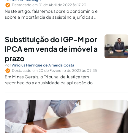
Destacado em 01 de Abril de 2022 às 17:20
Neste artigo, falaremos sobre o condomínio e
sobre a importância de assistência jurídica à
função de síndico e à gestão dos condôminos
e imóveis.
Substituição do IGP-M por
IPCA em venda de imóvel a
prazo
Por
Vinícius Henrique de Almeida Costa
Destacado em 20 de Fevereiro de 2022 às 09:35
Em Minas Gerais, o Tribunal de Justiça tem
reconhecido a abusividade da aplicação do
IGP-M nos contratos de compra e venda
parcelada, alegando que o fato tem implicado
em prestação manifestamente onerosa ao
consumidor com vantagem expressiva ao
fornecedor.