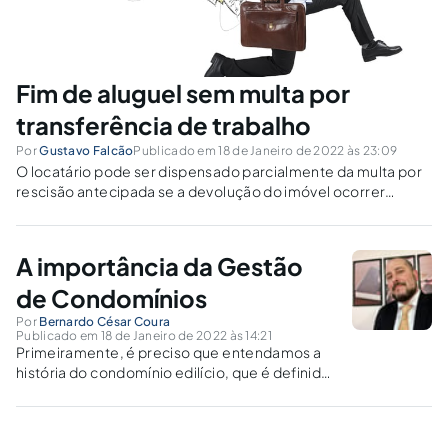
Fim de aluguel sem multa por
transferência de trabalho
Por
Gustavo Falcão
Publicado em 18 de Janeiro de 2022 às 23:09
O locatário pode ser dispensado parcialmente da multa por
rescisão antecipada se a devolução do imóvel ocorrer
devido a transferência de trabalho, com notificação por
escrito ao locador com pelo menos 30 dias de
antecedência.
A importância da Gestão
de Condomínios
Por
Bernardo César Coura
Publicado em 18 de Janeiro de 2022 às 14:21
Primeiramente, é preciso que entendamos a
história do condomínio edilício, que é definido
como o conjunto de propriedades exclusivas
em uma edificação considerada unitária, com
áreas comuns que se vinculam às unidades