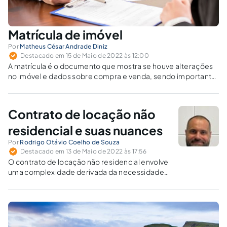
Matrícula de imóvel
Por
Matheus César Andrade Diniz
Destacado em 15 de Maio de 2022 às 12:00
A matrícula é o documento que mostra se houve alterações
no imóvel e dados sobre compra e venda, sendo importante
para comprovar sua propriedade.
Contrato de locação não
residencial e suas nuances
Por
Rodrigo Otávio Coelho de Souza
Destacado em 13 de Maio de 2022 às 17:56
O contrato de locação não residencial envolve
uma complexidade derivada da necessidade
de garantir proteção à atividade empresarial,
ao fundo de comércio e à indústria.