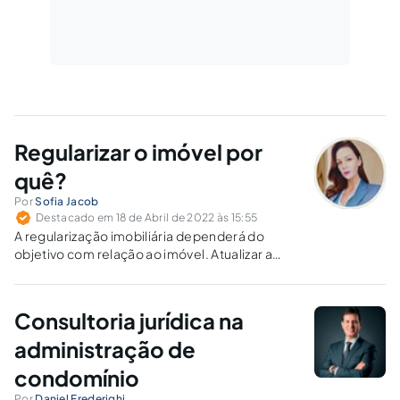
Regularizar o imóvel por
quê?
Por
Sofia Jacob
Destacado em 18 de Abril de 2022 às 15:55
A regularização imobiliária dependerá do
objetivo com relação ao imóvel. Atualizar a
propriedade? Transferir? Viabilizar um projeto?
Vender? Investir? Prevenir multas?
Consultoria jurídica na
administração de
condomínio
Por
Daniel Frederighi