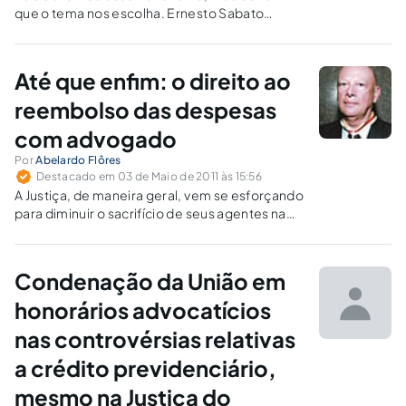
que o tema nos escolha. Ernesto Sabato
RESUMO A presente obra aponta as questões
controversas acerca do cabimento dos
honorários de sucumbência na Justiça do
Até que enfim: o direito ao
Trabalho, contudo, a cizânia que envolve o
tema…
reembolso das despesas
com advogado
Por
Abelardo Flôres
Destacado em 03 de Maio de 2011 às 15:56
A Justiça, de maneira geral, vem se esforçando
para diminuir o sacrifício de seus agentes na
prestação de sua cota de serviços de
interesse público, como órgão do estado.
Com as vênias devidas àqueles que tanto se
Condenação da União em
esforçam com esta…
honorários advocatícios
nas controvérsias relativas
a crédito previdenciário,
mesmo na Justiça do