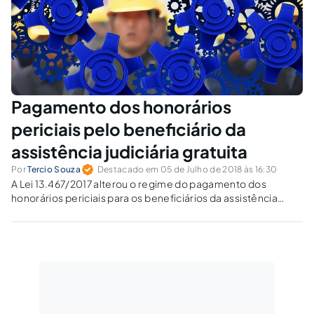
Pagamento dos honorários
periciais pelo beneficiário da
assistência judiciária gratuita
Por
Tercio Souza
Destacado em 05 de Julho de 2018 às 16:30
A Lei 13.467/2017 alterou o regime do pagamento dos
honorários periciais para os beneficiários da assistência
judiciária gratuita. Agora, a redação do art. 790-B, §4º da CLT
traz subjacente a noção de que será conferida ao perito a
prerrogativa de ter os seus honorários deduzidos dos valores
havidos nos autos.