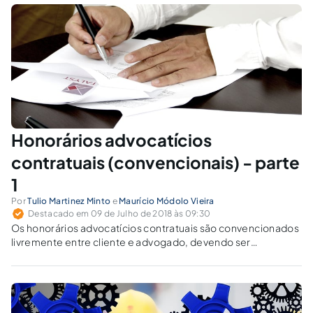
econômico da questão.
Honorários advocatícios
contratuais (convencionais) - parte
1
Por
Tulio Martinez Minto
e
Maurício Módolo Vieira
Destacado em 09 de Julho de 2018 às 09:30
Os honorários advocatícios contratuais são convencionados
livremente entre cliente e advogado, devendo ser
estabelecidos preferencialmente por escrito, com clareza
sobre os serviços incluídos.