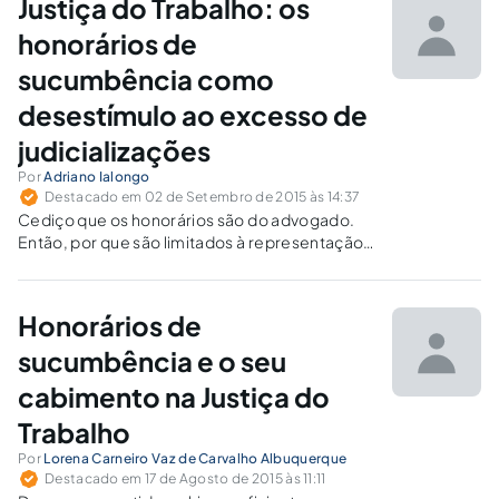
Justiça do Trabalho: os
deve arcar com honorários de advogado.
honorários de
sucumbência como
desestímulo ao excesso de
judicializações
Por
Adriano Ialongo
Destacado em 02 de Setembro de 2015 às 14:37
Cediço que os honorários são do advogado.
Então, por que são limitados à representação
dos sindicatos ou à condição econômica da
parte?
Honorários de
sucumbência e o seu
cabimento na Justiça do
Trabalho
Por
Lorena Carneiro Vaz de Carvalho Albuquerque
Destacado em 17 de Agosto de 2015 às 11:11