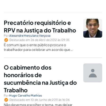
Precatório requisitório e
RPV na Justiça do Trabalho
Por
Alexandre Herculano Verçosa
Destacado em 26 de Abril de 2012 às 09:35
É comum que o ente público procure o
trabalhador para celebrar um acordo que
vantagem alguma traz ao titular do crédito
principal; pelo contrário, geralmente diminui-
lhe bastante o valor a que originalmente teria
O cabimento dos
direito, e que inevitavelmente iria receber,
com atualização.
honorários de
sucumbência na Justiça do
Trabalho
Por
Hugo Carvalho Mathias
Destacado em 10 de Junho de 2011 às 16:06
Não devemos escolher o tema, mas deixar