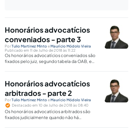
Honorários advocatícios
conveniados - parte 3
Por
Tulio Martinez Minto
e
Maurício Módolo Vieira
Publicado em 11 de Julho de 2018 às 11:22
Os honorários advocatícios conveniados são
fixados pelo juiz, segundo tabela da OAB, e
pagos pelo Estado quando o advogado
patrocina causa de juridicamente
necessitado.
Honorários advocatícios
arbitrados - parte 2
Por
Tulio Martinez Minto
e
Maurício Módolo Vieira
Destacado em 10 de Julho de 2018 às 08:40
Os honorários advocatícios arbitrados são
fixados judicialmente quando não há
estipulação contratual, devendo ser
compatíveis com o trabalho e o valor