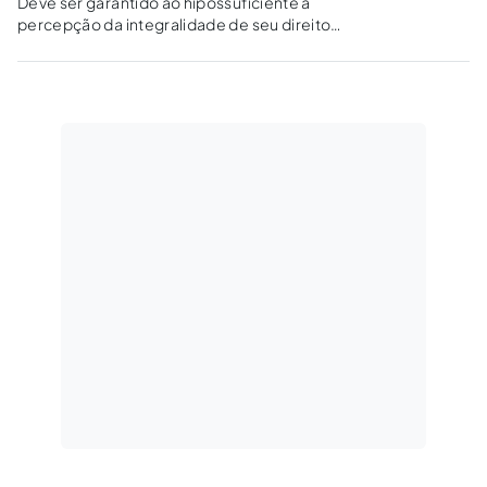
Deve ser garantido ao hipossuficiente a
percepção da integralidade de seu direito
reconhecido em juízo, não havendo espaço
para que seus ganhos sejam onerados com o
gasto despendido na contratação de um
advogado.