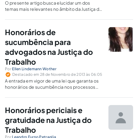
O presente artigo busca elucidar um dos
temas mais relevantes no âmbito da Justiça do
Trabalho, demonstrando as decisões recentes
no que tange ao assunto abordado
Honorários de
sucumbência para
advogados na Justiça do
Trabalho
Por
Ellen Lindemann Wother
Destacado em 28 de Novembro de 2013 às 06:05
A entrada em vigor de uma lei que garanta os
honorários de sucumbência nos processos
trabalhistas dará fim a uma grande injustiça
perpetrada contra os advogados trabalhistas,
relativamente ao indeferimento dos
Honorários periciais e
honorários de sucumbência pela maioria dos
Juízes do Trabalho.
gratuidade na Justiça do
Trabalho
Por
Leandro Furno Petraglia