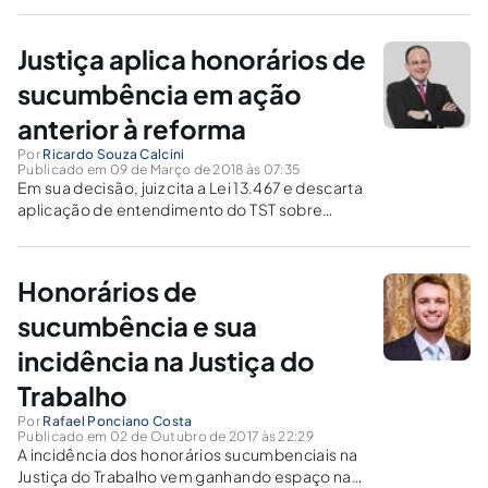
reforma trabalhista.
Justiça aplica honorários de
sucumbência em ação
anterior à reforma
Por
Ricardo Souza Calcini
Publicado em 09 de Março de 2018 às 07:35
Em sua decisão, juiz cita a Lei 13.467 e descarta
aplicação de entendimento do TST sobre
honorários
Honorários de
sucumbência e sua
incidência na Justiça do
Trabalho
Por
Rafael Ponciano Costa
Publicado em 02 de Outubro de 2017 às 22:29
A incidência dos honorários sucumbenciais na
Justiça do Trabalho vem ganhando espaço na