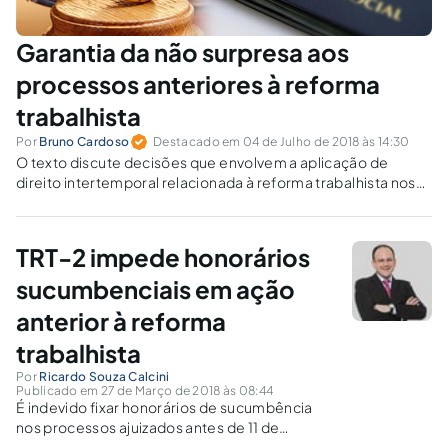
Garantia da não surpresa aos
processos anteriores à reforma
trabalhista
Por
Bruno Cardoso
Destacado em 04 de Julho de 2018 às 14:30
O texto discute decisões que envolvem a aplicação de
direito intertemporal relacionada à reforma trabalhista nos
temas da Justiça gratuita, honorários sucumbenciais e
periciais
TRT-2 impede honorários
sucumbenciais em ação
anterior à reforma
trabalhista
Por
Ricardo Souza Calcini
Publicado em 27 de Março de 2018 às 08:44
É indevido fixar honorários de sucumbência
nos processos ajuizados antes de 11 de
novembro de 2017, quando entrou em vigor a