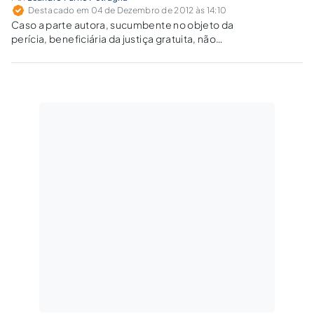
Destacado em 04 de Dezembro de 2012 às 14:10
Caso a parte autora, sucumbente no objeto da
perícia, beneficiária da justiça gratuita, não
seja vencedora em créditos na demanda
judicial, a obrigação de arcar com os
honorários periciais será do Estado, como
estabelecido pela Constituição.