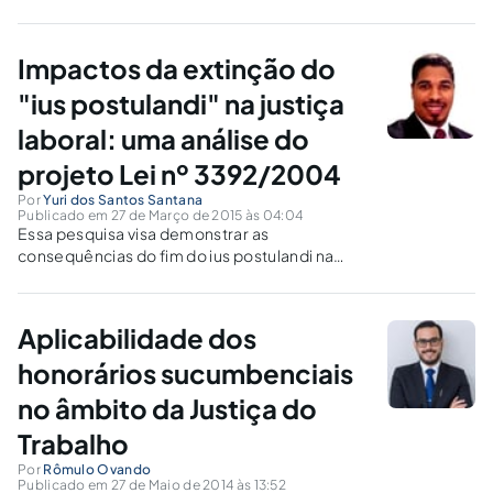
Impactos da extinção do
"ius postulandi" na justiça
laboral: uma análise do
projeto Lei nº 3392/2004
Por
Yuri dos Santos Santana
Publicado em 27 de Março de 2015 às 04:04
Essa pesquisa visa demonstrar as
consequências do fim do ius postulandi na
Justiça do Trabalho caso seja promulgado o
Projeto Lei n° 3392/2004
Aplicabilidade dos
honorários sucumbenciais
no âmbito da Justiça do
Trabalho
Por
Rômulo Ovando
Publicado em 27 de Maio de 2014 às 13:52