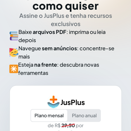
como quiser
Assine o JusPlus e tenha recursos
exclusivos
Baixe
arquivos PDF
: imprima ou leia
depois
Navegue
sem anúncios
: concentre-se
mais
Esteja
na frente
: descubra novas
ferramentas
JusPlus
Plano mensal
Plano anual
de R$
29,50
por