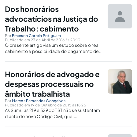
Dos honorários
advocatícios na Justiça do
Trabalho: cabimento
Por
Emerson Correia Potiguara
Publicado em 23 de Abril de 2016 às 20:10
O presente artigo visa um estudo sobre o real
cabimento e possibilidade do pagamento de
honorários advocatícios na Justiça do Trabalho
para as partes que não estão representadas
por assistência sindical.
Honorários de advogado e
despesas processuais no
âmbito trabalhista
Por
Marcos Fernandes Gonçalves
Publicado em 19 de Outubro de 2015 às 18:25
As Súmulas 219 e 329 do TST não se sustentam
diante do novo Código Civil, que,
diferentemente do CPC, impõe sanção ao não
cumprimento de obrigação contratual. Se o
empregador não paga verbas trabalhistas