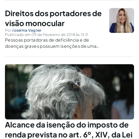
fim de que apenas a fase de exploração tenha o benefício
fiscal.
Direitos dos portadores de
visão monocular
Por
Joselma Vagner
Publicado em 09 de Fevereiro de 2018 às 13:11
Pessoas portadoras de deficiência e de
doenças graves possuem isenções de uma
série de impostos, para promover uma melhor
qualidade de vida a estes contribuintes. Desta
forma, portadores de visão monocular
também possuem direito a isenções
tributárias.
Alcance da isenção do imposto de
renda prevista no art. 6º, XIV, da Lei