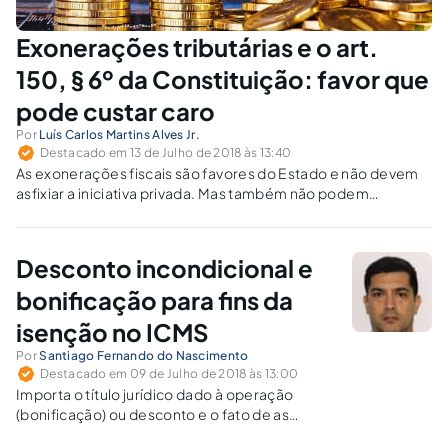
Exonerações tributárias e o art.
150, § 6º da Constituição: favor que
pode custar caro
Por
Luís Carlos Martins Alves Jr.
Destacado em 13 de Julho de 2018 às 13:40
As exonerações fiscais são favores do Estado e não devem
asfixiar a iniciativa privada. Mas também não podem
inviabilizar as finanças públicas.
Desconto incondicional e
bonificação para fins da
isenção no ICMS
Por
Santiago Fernando do Nascimento
Destacado em 09 de Julho de 2018 às 13:00
Importa o título jurídico dado à operação
(bonificação) ou desconto e o fato de as
mercadorias constituírem vantagem ou