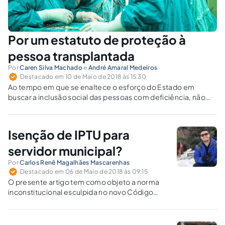
Por um estatuto de proteção à
pessoa transplantada
Por
Caren Silva Machado
e
André Amaral Medeiros
Destacado em 10 de Maio de 2018 às 15:30
Ao tempo em que se enaltece o esforço do Estado em
buscar a inclusão social das pessoas com deficiência, não
podemos deixar de alertar sobre o surgimento de uma nova
minoria, fruto da evolução tecnológica.
Isenção de IPTU para
servidor municipal?
Por
Carlos Renê Magalhães Mascarenhas
Destacado em 06 de Maio de 2018 às 09:15
O presente artigo tem como objeto a norma
inconstitucional esculpida no novo Código
Tributário do Município de Teresina que
concede isenção, no pagamento do IPTU, ao
servidor público municipal efetivo, da