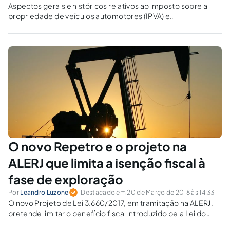
Aspectos gerais e históricos relativos ao imposto sobre a
propriedade de veículos automotores (IPVA) e
considerações acerca do processo evolutivo de sua
isenção, no âmbito do Distrito Federal, destinada às pessoas
portadoras de necessidades especiais.
O novo Repetro e o projeto na
ALERJ que limita a isenção fiscal à
fase de exploração
Por
Leandro Luzone
Destacado em 20 de Março de 2018 às 14:33
O novo Projeto de Lei 3.660/2017, em tramitação na ALERJ,
pretende limitar o benefício fiscal introduzido pela Lei do
Repetro-Sped, no âmbito estadual de incidência de ICMS, a