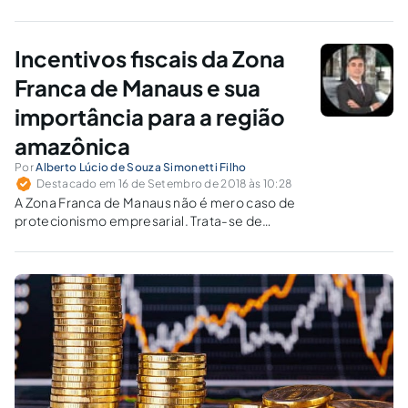
Incentivos fiscais da Zona
Franca de Manaus e sua
importância para a região
amazônica
Por
Alberto Lúcio de Souza Simonetti Filho
Destacado em 16 de Setembro de 2018 às 10:28
A Zona Franca de Manaus não é mero caso de
protecionismo empresarial. Trata-se de
mecanismo constitucional efetivo para
combater as desigualdades socioeconômicas
entre a região amazônica e as demais regiões
do país.