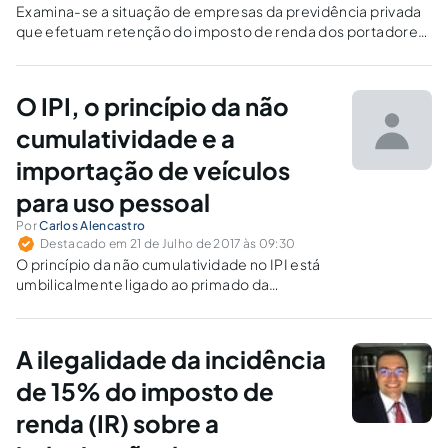
Examina-se a situação de empresas da previdência privada
que efetuam retenção do imposto de renda dos portadores
de doenças graves que possuem rendimentos no plano na
modalidade PGBL e o tratamento judicial desta e outras
questões relacionadas.
O IPI, o princípio da não
cumulatividade e a
importação de veículos
para uso pessoal
Por
Carlos Alencastro
Destacado em 21 de Julho de 2017 às 09:30
O princípio da não cumulatividade no IPI está
umbilicalmente ligado ao primado da
capacidade contributiva e da igualdade.
A ilegalidade da incidência
de 15% do imposto de
renda (IR) sobre a