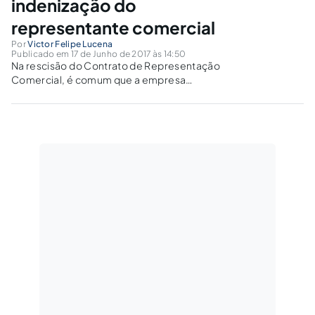
indenização do
representante comercial
Por
Victor Felipe Lucena
Publicado em 17 de Junho de 2017 às 14:50
Na rescisão do Contrato de Representação
Comercial, é comum que a empresa
representada retenha 15% sobre a
indenização devida ao Representante, o que,
embora seja uma exigência da Receita
Federal, é considerada uma prática ilegal pela
Justiça brasileira!