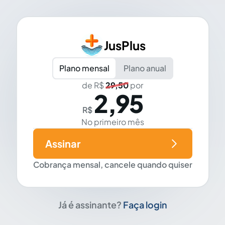
JusPlus
Plano mensal
Plano anual
de R$
29,50
por
2,95
R$
No primeiro mês
Assinar
Cobrança mensal, cancele quando quiser
Já é assinante?
Faça login