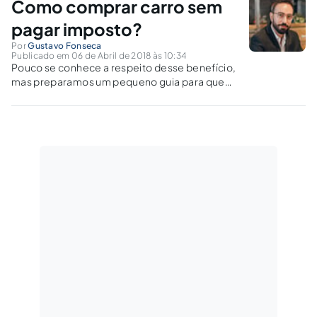
Como comprar carro sem
Administração direta ou indireta.
pagar imposto?
Por
Gustavo Fonseca
Publicado em 06 de Abril de 2018 às 10:34
Pouco se conhece a respeito desse benefício,
mas preparamos um pequeno guia para que
você saiba tudo sobre a isenção de impostos
na compra de veículos por pessoas
portadoras de deficiência.