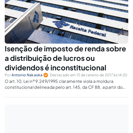
Isenção de imposto de renda sobre
a distribuição de lucros ou
dividendos é inconstitucional
Por
Antonio Nakaoka
Destacado em 13 de Janeiro de 2017 às 14:20
O art. 10, Lei nº 9.249/1995 claramente viola a moldura
constitucional delineada pelo art. 145, da CF 88, a partir do
qual se irradia o dever da observância do princípio da
capacidade contributiva, pois isentou do imposto de renda
aqueles com capacidade contributiva elevada.