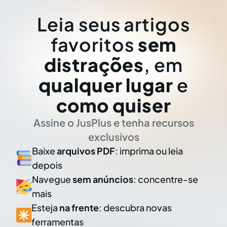
Leia seus artigos
favoritos
sem
distrações
, em
qualquer lugar
e
como quiser
Assine o JusPlus e tenha recursos
exclusivos
Baixe
arquivos PDF
: imprima ou leia
depois
Navegue
sem anúncios
: concentre-se
mais
Esteja
na frente
: descubra novas
ferramentas