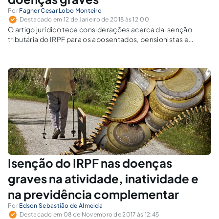
Por
Fagner Cesar Lobo Monteiro
Destacado em 12 de Janeiro de 2018 às 12:00
O artigo jurídico tece considerações acerca da isenção
tributária do IRPF para os aposentados, pensionistas e
reformados acometidos de alguma moléstia grave, incluída
no rol do art. 6.º, inciso XIV, da Lei Federal n.º 7.713, de
22/12/1988.
Isenção do IRPF nas doenças
graves na atividade, inatividade e
na previdência complementar
Por
Edson Sebastião de Almeida
Destacado em 08 de Novembro de 2017 às 12:45