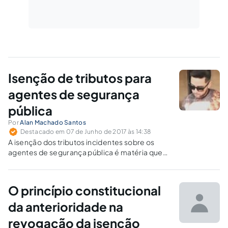
Isenção de tributos para
agentes de segurança
pública
Por
Alan Machado Santos
Destacado em 07 de Junho de 2017 às 14:38
A isenção dos tributos incidentes sobre os
agentes de segurança pública é matéria que
necessita ser aprovada e incorporada ao
ordenamento jurídico por meio de lei;
entretanto, aspectos sociais e técnicos
O princípio constitucional
atinentes à ciência jurídica tributária
necessitam ser observados para o êxito do
da anterioridade na
intento.
revogação da isenção