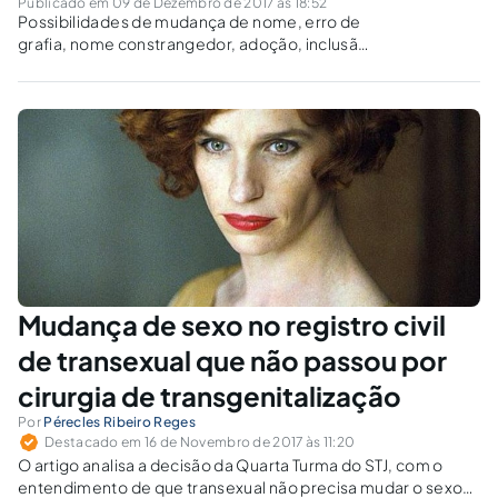
Publicado em 09 de Dezembro de 2017 às 18:52
Possibilidades de mudança de nome, erro de
grafia, nome constrangedor, adoção, inclusão
de sobrenome materno ou paterno,
homonímia (nome igual ao de outra pessoa),
alteração de nome de transgêneros e inclusão
de apelido público notório.
Mudança de sexo no registro civil
de transexual que não passou por
cirurgia de transgenitalização
Por
Pérecles Ribeiro Reges
Destacado em 16 de Novembro de 2017 às 11:20
O artigo analisa a decisão da Quarta Turma do STJ, com o
entendimento de que transexual não precisa mudar o sexo