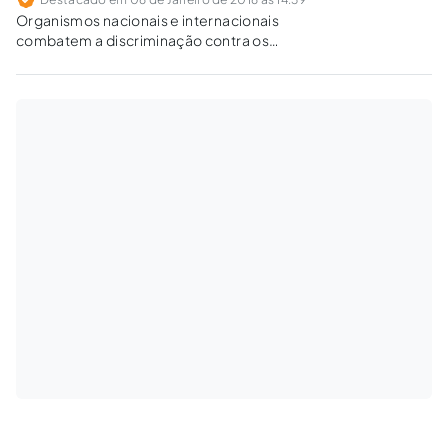
Organismos nacionais e internacionais
combatem a discriminação contra os
transexuais. Neste embate em que estão em
jogo a vontade dos transexuais, da sociedade,
dos médicos e dos próprios ditames
religiosos, as mudanças nem sempre são
encaradas de forma positiva.