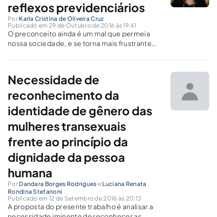
reflexos previdenciários
Por
Karla Cristina de Oliveira Cruz
Publicado em 29 de Outubro de 2016 às 19:41
O preconceito ainda é um mal que permeia
nossa sociedade, e se torna mais frustrante
quando se observa as novas gerações
incorporando e repetindo velhos hábitos
fomentados pela ignorância, agregando-lhes
Necessidade de
a intolerância e a violência aos comuns.
reconhecimento da
identidade de gênero das
mulheres transexuais
frente ao princípio da
dignidade da pessoa
humana
Por
Dandara Borges Rodrigues
e
Luciana Renata
Rondina Stefanoni
Publicado em 12 de Setembro de 2016 às 20:13
A proposta do presente trabalho é analisar a
necessidade iminente de reconhecer as