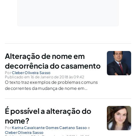
Alteração de nome em
decorrência do casamento
Por
Cleber Oliveira Sasso
Publicado em 16 de Janeiro de 2018 às 09:42
O texto traz exemplos de problemas comuns
decorrentes da mudança de nome em
decorrência do casamento, além das suas
possíveis soluções.
É possível a alteração do
nome?
Por
Karina Cavalcante Gomes Caetano Sasso
e
Cleber Oliveira Sasso