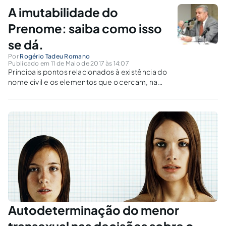
destacando-se a recente decisão do STJ no
A imutabilidade do
julgamento do RESP 1.626.739/RS.
Prenome: saiba como isso
se dá.
Por
Rogério Tadeu Romano
Publicado em 11 de Maio de 2017 às 14:07
Principais pontos relacionados à existência do
nome civil e os elementos que o cercam, na
seara do Direito Civil e do Registro Civil.
Autodeterminação do menor
transexual nas decisões sobre o