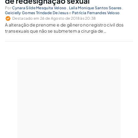
de redesignação sexual
Por
Cynara Silde Mesquita Veloso
,
Laila Monique Santos Soares
,
Geicielly Gomes Trindade De Jesus
e
Patrícia Fernandes Veloso
Destacado em 26 de Agosto de 2018 às 20:38
A alteração de prenome e de gênero no registro civil dos
transexuais que não se submetem a cirurgia de
redesignação sexual causa dissenso na jurisprudência
nacional.