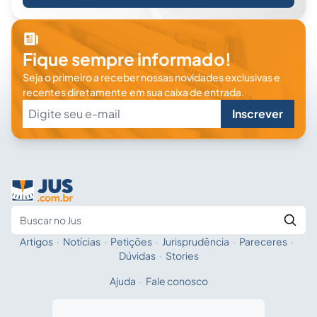
Fique sempre informado!
Seja o primeiro a receber nossas novidades exclusivas e
recentes diretamente em sua caixa de entrada.
Inscrever
Artigos
·
Notícias
·
Petições
·
Jurisprudência
·
Pareceres
·
Fale com a IA
Buscar no Jus
Dúvidas
·
Stories
Ajuda
·
Fale conosco