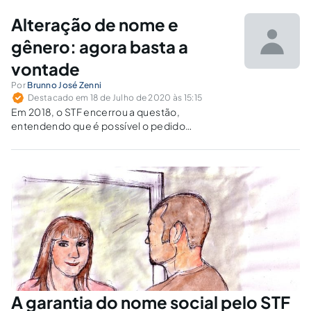
de pessoas transgêneros, que gostariam de alterar o
prenome e gênero no registro civil e...
Alteração de nome e
gênero: agora basta a
vontade
Por
Brunno José Zenni
Destacado em 18 de Julho de 2020 às 15:15
Em 2018, o STF encerrou a questão,
entendendo que é possível o pedido
administrativo da alteração de nome e gênero
sem qualquer exigência além da manifestação
de vontade do indivíduo. Conheça o caminho
percorrido até essa importante conquista.
A garantia do nome social pelo STF