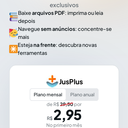
exclusivos
Baixe
arquivos PDF
: imprima ou leia
depois
Navegue
sem anúncios
: concentre-se
mais
Esteja
na frente
: descubra novas
ferramentas
JusPlus
Plano mensal
Plano anual
de R$
29,50
por
2,95
R$
No primeiro mês