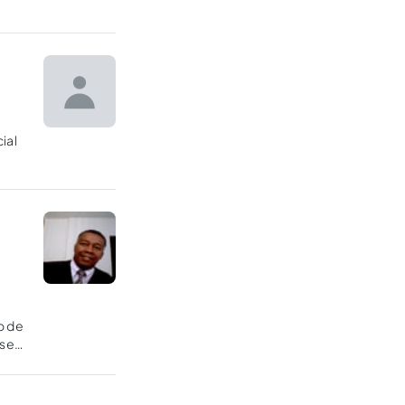
ial
o de
 se
t