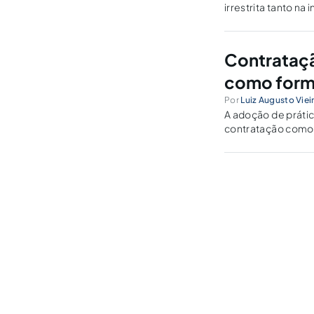
irrestrita tanto na 
Contrataçã
como forma 
Por
Luiz Augusto Vie
A adoção de prática
contratação como 
direitos trabalhis