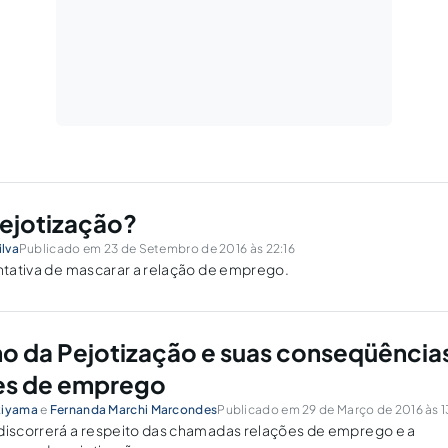
pejotização?
ilva
Publicado em 23 de Setembro de 2016 às 22:16
entativa de mascarar a relação de emprego.
 da Pejotização e suas conseqüência
es de emprego
kiyama
e
Fernanda Marchi Marcondes
Publicado em 29 de Março de 2016 às 1
 discorrerá a respeito das chamadas relações de emprego e a