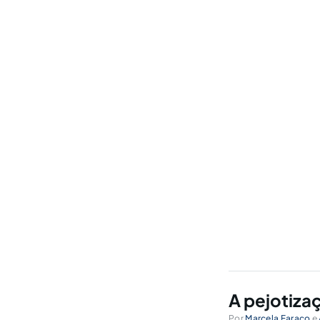
A pejotiza
Por
Marcela Faraco
e