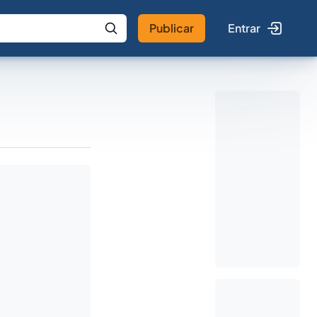
Publicar
Entrar
 IA
Buscar no Jus