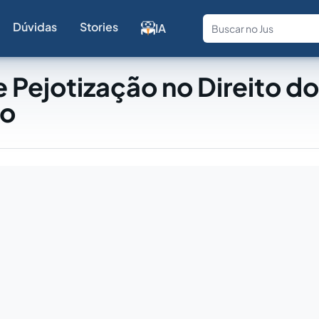
Dúvidas
Stories
IA
Fale com a
 Pejotização no Direito do
ho