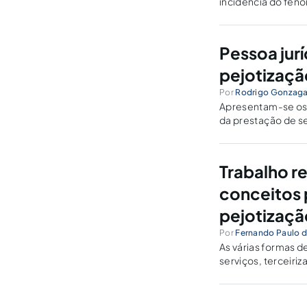
incidência do fen
Pessoa jur
pejotizaçã
Por
Rodrigo Gonzaga 
Apresentam-se os 
da prestação de se
trabalhistas, atuar
Trabalho r
conceitos 
pejotizaçã
Por
Fernando Paulo da
As várias formas 
serviços, terceiriz
pode impingir a p