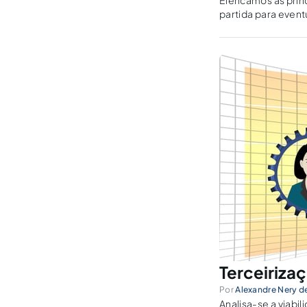
Elencamos as prin
partida para even
Terceiriza
Por
Alexandre Nery de
Analisa-se a viabi