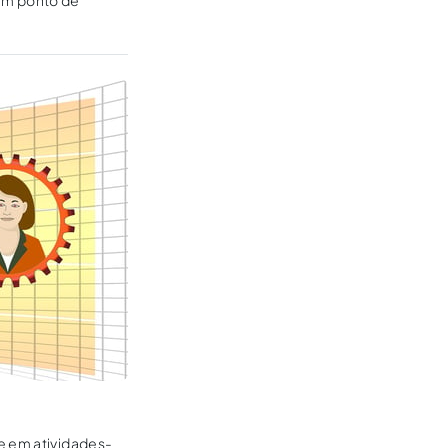
 um ponto de
e em atividades-