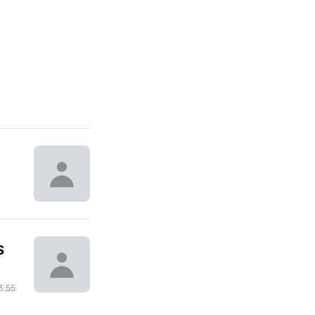
s
3:55