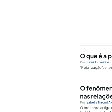
O que é a 
Por
Lucas Oliveira e S
"Pejotização": a t
O fenômeno
nas relaçõ
Por
Isabella Naomi A
O presente artigo