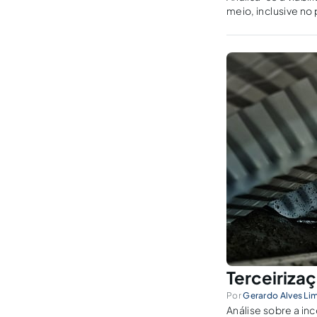
meio, inclusive n
pejotização.
Terceirizaç
Por
Gerardo Alves Lim
Análise sobre a in