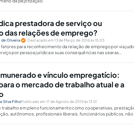
ômeno da pejotização.
ídica prestadora de serviço ou
o das relações de emprego?
de Oliveira
Destacado em 13 de Março de 2016 às 15:03
fatores para reconhecimento da relação de emprego por via judic
rviço por pessoa jurídica e suas consequências nas searas
iais e previdenciárias.
emunerado e vínculo empregatício:
para o mercado de trabalho atual e a
o
 Silva Filho
Publicado em 17 de Agosto de 2015 às 13:51
de trabalho em pleno funcionamento como cooperativas, prestaçã
ação, autônomos, profissionais liberais, funcionários públicos, não
echa de precárias apenas porque não submetidas ao manto celetis