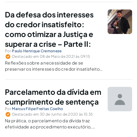
Da defesa dos interesses
do credor insatisfeito:
como otimizar a Justiça e
superar a crise – Parte II:
Por
Paulo Henrique Cremoneze
Destacado em 08 de Maio de 2021 às 09:15
Reflexões sobre a necessidade de se
preservar os interesses do credor insatisfeito
e da efetividade das decisões judiciais.
Parcelamento da dívida em
cumprimento de sentença
Por
Marcus Filipe Freitas Coelho
Destacado em 30 de Junho de 2020 às 15:35
Na prática, o parcelamento da dívida traz
efetividade ao procedimento executório,
mormente em casos nos quais o devedor