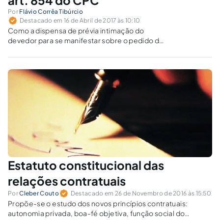
art. 854 do CPC
Por
Flávio Corrêa Tibúrcio
Destacado em 16 de Abril de 2017 às 10:10
Como a dispensa de prévia intimação do
devedor para se manifestar sobre o pedido de
penhora online no NCPC influi na execução,
tendo em vista o comportamento do
executado em situação diversa.
Estatuto constitucional das
relações contratuais
Por
Cleber Couto
Destacado em 26 de Novembro de 2016 às 15:50
Propõe-se o estudo dos novos princípios contratuais:
autonomia privada, boa-fé objetiva, função social do