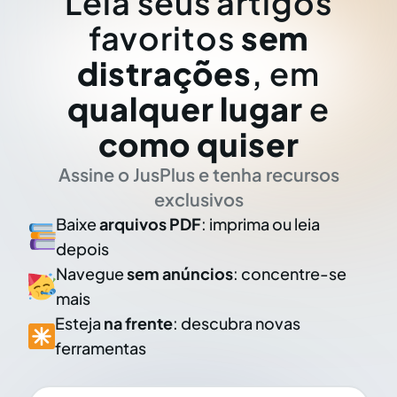
Leia seus artigos
favoritos
sem
distrações
, em
qualquer lugar
e
como quiser
Assine o JusPlus e tenha recursos
exclusivos
Baixe
arquivos PDF
: imprima ou leia
depois
Navegue
sem anúncios
: concentre-se
mais
Esteja
na frente
: descubra novas
ferramentas