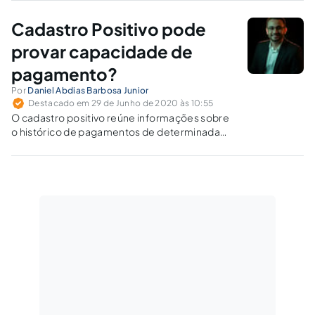
realmente não possua condições de arcar
com o débito executado.
Cadastro Positivo pode
provar capacidade de
pagamento?
Por
Daniel Abdias Barbosa Junior
Destacado em 29 de Junho de 2020 às 10:55
O cadastro positivo reúne informações sobre
o histórico de pagamentos de determinada
pessoa. Seria possível utilizá-lo para a
averiguação de informações, a respeito da
condição financeira do devedor, e utilizá-las
para forçar a quitação?