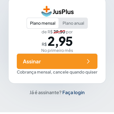
JusPlus
Plano mensal
Plano anual
de R$
29,50
por
2,95
R$
No primeiro mês
Assinar
Cobrança mensal, cancele quando quiser
Já é assinante?
Faça login