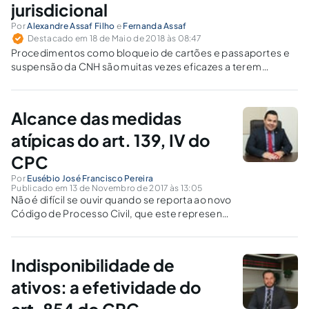
jurisdicional
Por
Alexandre Assaf Filho
e
Fernanda Assaf
Destacado em 18 de Maio de 2018 às 08:47
Procedimentos como bloqueio de cartões e passaportes e
suspensão da CNH são muitas vezes eficazes a terem
resultados práticos no combate aos devedores
especializados, visando à satisfação da execução.
Alcance das medidas
atípicas do art. 139, IV do
CPC
Por
Eusébio José Francisco Pereira
Publicado em 13 de Novembro de 2017 às 13:05
Não é difícil se ouvir quando se reporta ao novo
Código de Processo Civil, que este representa
os anseios da advocacia, contudo, data vênia,
não é bem isso que representa e remete o
inciso IV do artigo 139 do citado...
Indisponibilidade de
ativos: a efetividade do