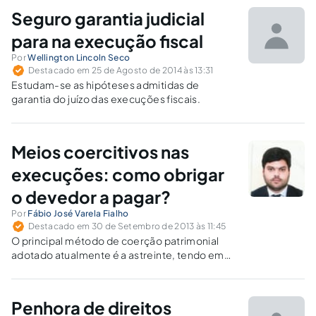
Seguro garantia judicial
para na execução fiscal
Por
Wellington Lincoln Seco
Destacado em 25 de Agosto de 2014 às 13:31
Estudam-se as hipóteses admitidas de
garantia do juízo das execuções fiscais.
Meios coercitivos nas
execuções: como obrigar
o devedor a pagar?
Por
Fábio José Varela Fialho
Destacado em 30 de Setembro de 2013 às 11:45
O principal método de coerção patrimonial
adotado atualmente é a astreinte, tendo em
vista a pressão psicológica que exerce sobre o
devedor, o que não impede a aplicação de
outros métodos, tal como o contempt of
Penhora de direitos
court.