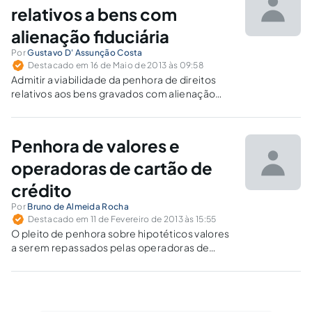
relativos a bens com
alienação fiduciária
Por
Gustavo D' Assunção Costa
Destacado em 16 de Maio de 2013 às 09:58
Admitir a viabilidade da penhora de direitos
relativos aos bens gravados com alienação
fiduciária não caracteriza ofensa ao princípio
da menor onerosidade.
Penhora de valores e
operadoras de cartão de
crédito
Por
Bruno de Almeida Rocha
Destacado em 11 de Fevereiro de 2013 às 15:55
O pleito de penhora sobre hipotéticos valores
a serem repassados pelas operadoras de
cartão de crédito à devedora, é ilegal e
insubsistente.