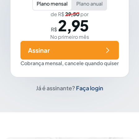
Plano mensal
Plano anual
de R$
29,50
por
2,95
R$
No primeiro mês
Assinar
Cobrança mensal, cancele quando quiser
Já é assinante?
Faça login