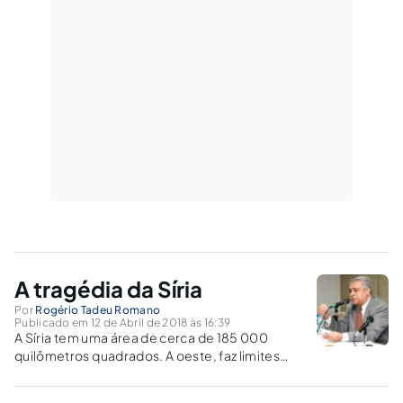
A tragédia da Síria
Por
Rogério Tadeu Romano
Publicado em 12 de Abril de 2018 às 16:39
A Síria tem uma área de cerca de 185 000
quilômetros quadrados. A oeste, faz limites
com Mar Mediterrâneo, Líbano, e Israel; ao sul,
com Jordânia; a leste, com Iraque e Turquia. A