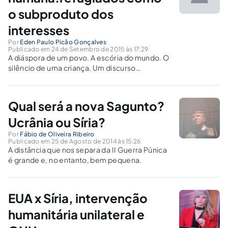
o subproduto dos
interesses
Por
Eden Paulo Picão Gonçalves
Publicado em 24 de Setembro de 2015 às 17:29
A diáspora de um povo. A escória do mundo. O
silêncio de uma criança. Um discurso
repugnante e absurdo.
Qual será a nova Sagunto?
Ucrânia ou Síria?
Por
Fábio de Oliveira Ribeiro
Publicado em 25 de Agosto de 2014 às 15:26
A distância que nos separa da II Guerra Púnica
é grande e, no entanto, bem pequena.
EUA x Síria, intervenção
humanitária unilateral e