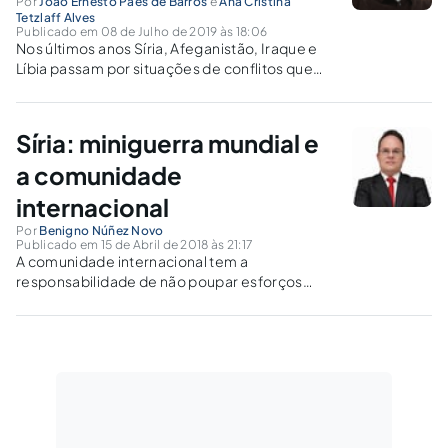
Por
João Ernesto Paes de Barros
e
Ana Cristina
Tetzlaff Alves
Publicado em 08 de Julho de 2019 às 18:06
Nos últimos anos Síria, Afeganistão, Iraque e
Líbia passam por situações de conflitos que
forçaram milhares de pessoa decidirem
morrer em seus países ou em busca dos
Direitos Humanos arriscar trajetórias incertas.
Síria: miniguerra mundial e
a comunidade
internacional
Por
Benigno Núñez Novo
Publicado em 15 de Abril de 2018 às 21:17
A comunidade internacional tem a
responsabilidade de não poupar esforços
para trazer paz e estabilidade à Síria. A solução
seria uma intervenção da ONU com respaldo
da OTAN.