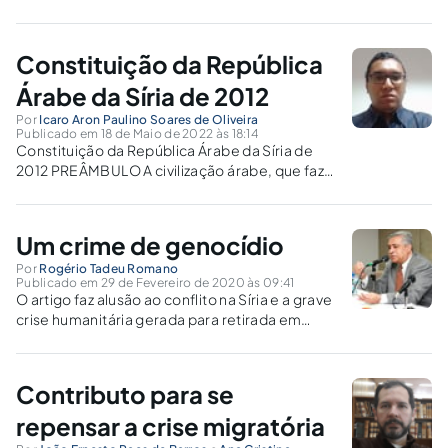
Constituição da República
Árabe da Síria de 2012
Por
Icaro Aron Paulino Soares de Oliveira
Publicado em 18 de Maio de 2022 às 18:14
Constituição da República Árabe da Síria de
2012 PREÂMBULO A civilização árabe, que faz
parte do patrimônio humano, enfrentou ao
longo de sua longa história grandes desafios
para quebrar sua vontade e submetê-la à
Um crime de genocídio
dominação colonial, mas sempre se ergueu...
Por
Rogério Tadeu Romano
Publicado em 29 de Fevereiro de 2020 às 09:41
O artigo faz alusão ao conflito na Síria e a grave
crise humanitária gerada para retirada em
massa de opositores ao governo daquele país.
Contributo para se
repensar a crise migratória