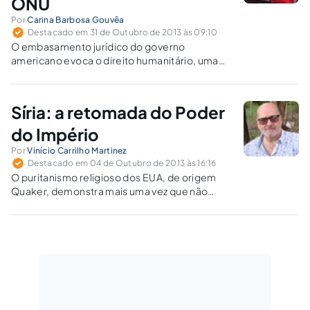
ONU
Por
Carina Barbosa Gouvêa
Destacado em 31 de Outubro de 2013 às 09:10
O embasamento jurídico do governo
americano evoca o direito humanitário, uma
vez que atribui ao governo sírio a morte de
1.429 pessoas, em 21/8/2013, como
consequência de uso de substâncias
Síria: a retomada do Poder
químicas. Havendo intervenção, esta decisão
deverá ser unilateral?
do Império
Por
Vinício Carrilho Martinez
Destacado em 04 de Outubro de 2013 às 16:16
O puritanismo religioso dos EUA, de origem
Quaker, demonstra mais uma vez que não
respeita o mundo em sua diversidade. Outra
guerra virá, de consequências ainda mais
inusitadas, nefastas e com fortes reflexos para
todos.