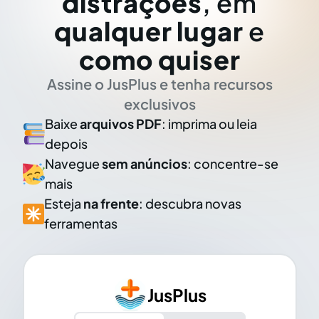
distrações
, em
qualquer lugar
e
como quiser
Assine o JusPlus e tenha recursos
exclusivos
Baixe
arquivos PDF
: imprima ou leia
depois
Navegue
sem anúncios
: concentre-se
mais
Esteja
na frente
: descubra novas
ferramentas
JusPlus