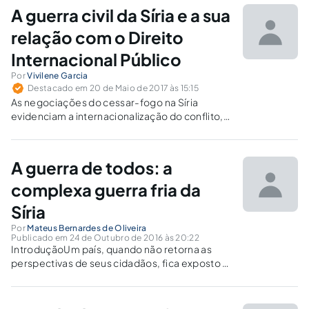
faixa costeira, fértil, tem 180 quilômetros de...
A guerra civil da Síria e a sua
relação com o Direito
Internacional Público
Por
Vivilene Garcia
Destacado em 20 de Maio de 2017 às 15:15
As negociações do cessar-fogo na Síria
evidenciam a internacionalização do conflito,
que passou a envolver diversos atores e tem
consequências que extrapolam as fronteiras.
A guerra de todos: a
complexa guerra fria da
Síria
Por
Mateus Bernardes de Oliveira
Publicado em 24 de Outubro de 2016 às 20:22
IntroduçãoUm país, quando não retorna as
perspectivas de seus cidadãos, fica exposto a
protestos e reivindicações. Por outro lado
existem lideres que quando se veem
pressionados, tendem a ter reações de