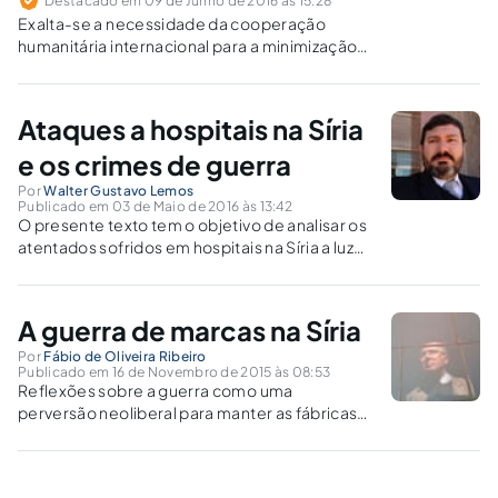
Destacado em 09 de Junho de 2016 às 15:28
Exalta-se a necessidade da cooperação
humanitária internacional para a minimização
das consequências da guerra na Síria. O que
começou como oposição a um governo
ditatorial hoje é uma guerra devastadora.
Ataques a hospitais na Síria
e os crimes de guerra
Por
Walter Gustavo Lemos
Publicado em 03 de Maio de 2016 às 13:42
O presente texto tem o objetivo de analisar os
atentados sofridos em hospitais na Síria a luz
da Convenção de Genebra sobre proteção de
pessoas civis em guerras e outras legislações.
A guerra de marcas na Síria
Por
Fábio de Oliveira Ribeiro
Publicado em 16 de Novembro de 2015 às 08:53
Reflexões sobre a guerra como uma
perversão neoliberal para manter as fábricas
de armamentos funcionando e as populações
de diversos países acorrentadas ao
neoliberalismo.