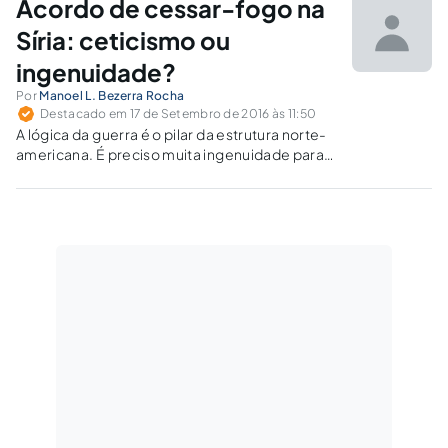
Acordo de cessar-fogo na
supressão, objetivando o controle dos
governantes.Nesse contexto, esse artigo...
Síria: ceticismo ou
ingenuidade?
Por
Manoel L. Bezerra Rocha
Destacado em 17 de Setembro de 2016 às 11:50
A lógica da guerra é o pilar da estrutura norte-
americana. É preciso muita ingenuidade para
supor que esse acordo possa colocar fim à
violência, considerando que a atuação do EI há
tempo não se restringe aos territórios sírios e
iraquianos.