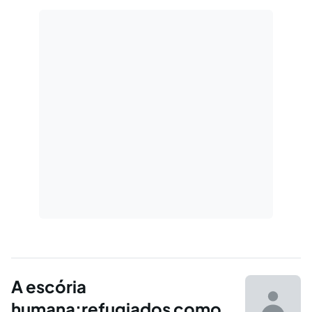
A escória
humana:refugiados como