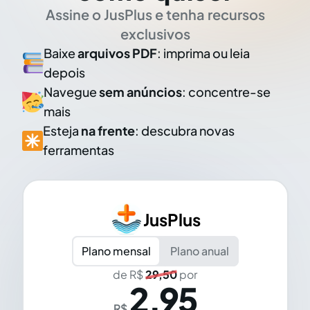
Assine o JusPlus e tenha recursos
exclusivos
Baixe
arquivos PDF
: imprima ou leia
depois
Navegue
sem anúncios
: concentre-se
mais
Esteja
na frente
: descubra novas
ferramentas
JusPlus
Plano mensal
Plano anual
de R$
29,50
por
2,95
R$