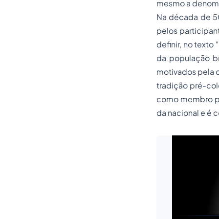
mesmo a denomina
Na década de 50,
pelos participan
definir, no texto
da população br
motivados pela 
tradição pré-col
como membro por
da nacional e é 