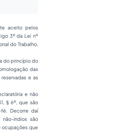
te aceito pelos
tigo 3º da Lei nº
onal do Trabalho,
a do princípio do
/homologação das
 reservadas e as
claratória e não
1, § 6º, que são
fé. Decorre daí
s não-índios são
e ocupações que