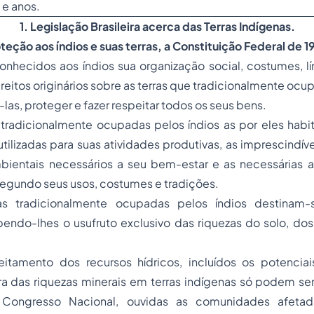
e anos.
1. Legislação Brasileira acerca das Terras Indígenas.
teção aos índios e suas terras, a Constituição Federal de 
conhecidos aos índios sua organização social, costumes, l
direitos originários sobre as terras que tradicionalmente o
las, proteger e fazer respeitar todos os seus bens.
s tradicionalmente ocupadas pelos índios as por eles hab
tilizadas para suas atividades produtivas, as imprescindív
bientais necessários a seu bem-estar e as necessárias 
, segundo seus usos, costumes e tradições.
as tradicionalmente ocupadas pelos índios destinam
bendo-lhes o
usufruto
exclusivo das riquezas do solo, dos
itamento dos recursos hídricos, incluídos os potenciai
ra das riquezas minerais em terras indígenas só podem se
 Congresso Nacional, ouvidas as comunidades afetada