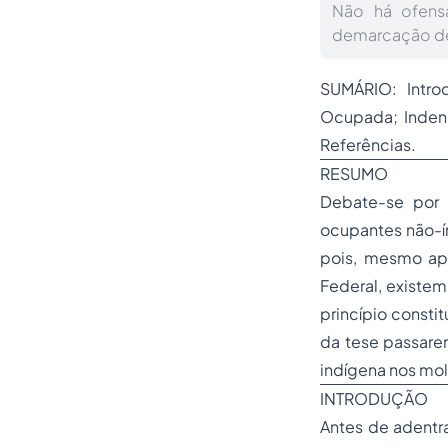
Não há ofensa
demarcação de 
SUMÁRIO: Introd
Ocupada; Indeni
Referências.
RESUMO
Debate-se por m
ocupantes não-í
pois, mesmo ap
Federal, existem
princípio consti
da tese passare
indígena nos mol
INTRODUÇÃO
Antes de adentr