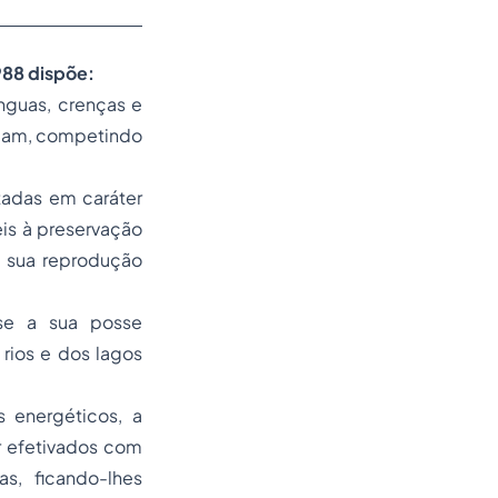
1988 dispõe:
ínguas, crenças e
cupam, competindo
itadas em caráter
eis à preservação
a sua reprodução
-se a sua
posse
 rios e dos lagos
s energéticos, a
r efetivados com
s, ficando-lhes