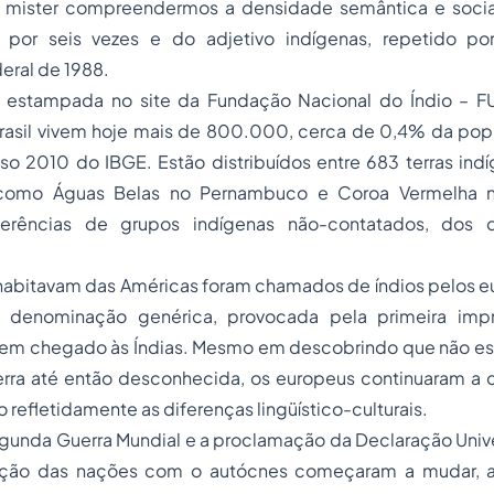
s, mister compreendermos a densidade semântica e socia
o por seis vezes e do adjetivo indígenas, repetido p
eral de 1988.
 estampada no site da Fundação Nacional do Índio – F
rasil vivem hoje mais de 800.000, cerca de 0,4% da popul
o 2010 do IBGE. Estão distribuídos entre 683 terras ind
 como Águas Belas no Pernambuco e Coroa Vermelha n
rências de grupos indígenas não-contatados, dos q
habitavam das Américas foram chamados de índios pelos e
denominação genérica, provocada pela primeira imp
rem chegado às Índias. Mesmo em descobrindo que não est
rra até então desconhecida, os europeus continuaram a 
refletidamente as diferenças lingüístico-culturais.
gunda Guerra Mundial e a proclamação da Declaração Unive
ação das nações com o autócnes começaram a mudar, a