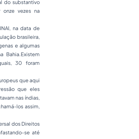
l do substantivo
or onze vezes na
UNAI, na data de
ação brasileira,
ígenas e algumas
a Bahia.Existem
uais, 30 foram
uropeus que aqui
ressão que eles
avam nas índias,
chamá-los assim,
rsal dos Direitos
fastando-se até