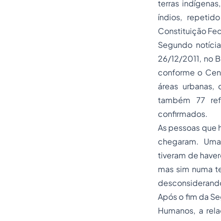
terras indígena
índios, repetid
Constituição Fed
Segundo notícia
26/12/2011, no B
conforme o Cens
áreas urbanas,
também 77 refe
confirmados.
As pessoas que 
chegaram. Uma 
tiveram de have
mas sim numa te
desconsiderando 
Após o fim da Se
Humanos, a rel