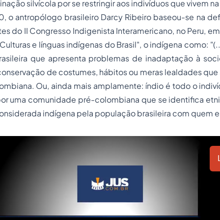
ção silvícola por se restringir aos indivíduos que vivem na 
 o antropólogo brasileiro Darcy Ribeiro baseou-se na def
tes do II Congresso Indigenista Interamericano, no Peru, em
 "Culturas e línguas indígenas do Brasil", o indígena como: "(.
asileira que apresenta problemas de inadaptação à socie
conservação de costumes, hábitos ou meras lealdades que 
ombiana. Ou, ainda mais amplamente: índio é todo o indiv
 uma comunidade pré-colombiana que se identifica etn
considerada indígena pela população brasileira com quem e