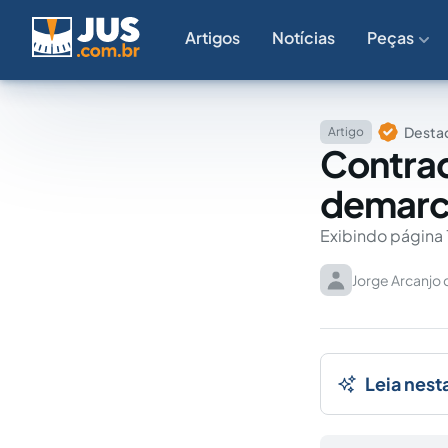
Artigos
Notícias
Peças
Destaq
Artigo
Contrad
demarca
Exibindo página 
Jorge Arcanjo 
Leia nest