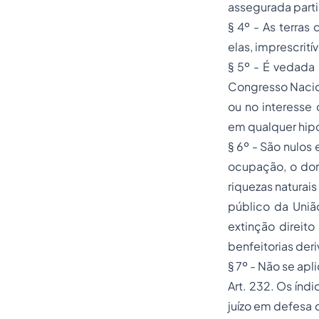
assegurada partic
§ 4º - As terras 
elas, imprescritív
§ 5º - É vedada 
Congresso Nacio
ou no interesse 
em qualquer hipó
§ 6º - São nulos 
ocupação, o domí
riquezas naturais
público da Uniã
extinção direito
benfeitorias der
§ 7º - Não se apli
Art. 232. Os índ
juízo em defesa d