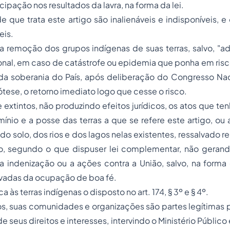
ipação nos resultados da lavra, na forma da lei.
de que trata este artigo são inalienáveis e indisponíveis, e
eis.
a remoção dos grupos indígenas de suas terras, salvo, "a
nal, em caso de catástrofe ou epidemia que ponha em risc
da soberania do País, após deliberação do Congresso Naci
tese, o retorno imediato logo que cesse o risco.
e extintos, não produzindo efeitos jurídicos, os atos que t
nio e a posse das terras a que se refere este artigo, ou
 do solo, dos rios e dos lagos nelas existentes, ressalvado r
o, segundo o que dispuser lei complementar, não gerand
 a indenização ou a ações contra a União, salvo, na forma 
ivadas da ocupação de boa fé.
ca às terras indígenas o disposto no art. 174, § 3º e § 4º.
ios, suas comunidades e organizações são partes legítimas 
e seus direitos e interesses, intervindo o Ministério Públic