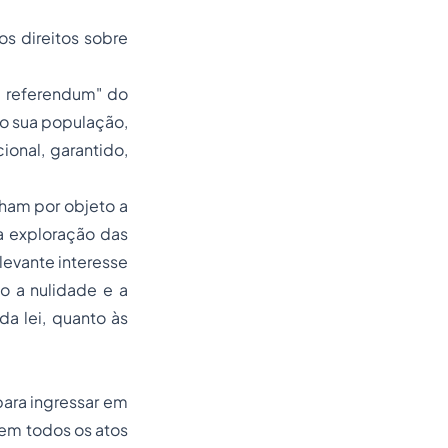
 os direitos sobre
d referendum" do
o sua população,
onal, garantido,
enham por objeto a
 a exploração das
elevante interesse
o a nulidade e a
da lei, quanto às
para ingressar em
o em todos os atos