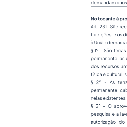
demandam anos 
No tocante à pro
Art. 231. São re
tradições, e os 
à União demarcá-
§ 1º - São terra
permanente, as u
dos recursos am
física e cultural
§ 2º - As terr
permanente, ca
nelas existentes.
§ 3º - O aprove
pesquisa e a lav
autorização do