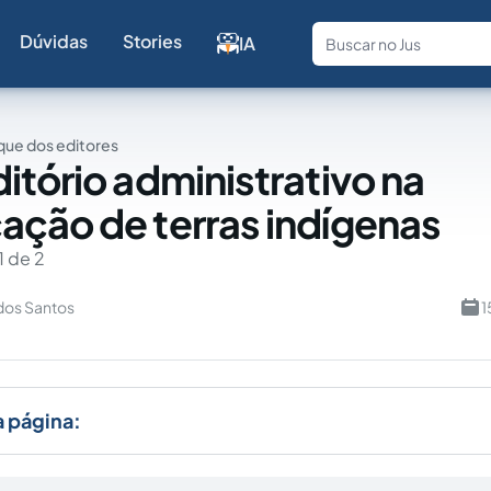
Dúvidas
Stories
IA
Fale com a
ue dos editores
itório administrativo na
ção de terras indígenas
1 de 2
dos Santos
1
a página: