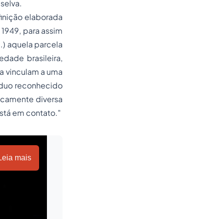
selva.
inição elaborada
 1949, para assim
..) aquela parcela
dade brasileira,
a vinculam a uma
íduo reconhecido
icamente diversa
stá em contato."
Leia mais