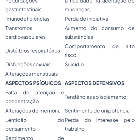
Perturbações
Dificuldade na aceitação de
gastrintestinais
mudanças
Imunodeficiências
Perda de iniciativa
Transtornos
Aumento do consumo de
cardiovasculares
substâncias
Comportamento de alto
Distúrbios respiratórios
risco
Disfunções sexuais
Suicídio
Alterações menstruais
ASPECTOS PSÍQUICOS
ASPECTOS DEFENSIVOS
Falta de atenção e
Tendências ao isolamento
concentração
Alterações de memória
Sentimento de onipotência
Lentidão do
Perda do interesse pelo
pensamento
trabalho
Sentimento de