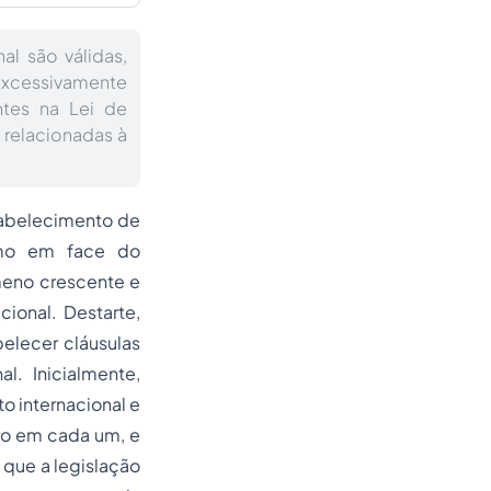
al são válidas,
 excessivamente
tes na Lei de
 relacionadas à
tabelecimento de
sumo em face do
meno crescente e
cional. Destarte,
elecer cláusulas
l. Inicialmente,
o internacional e
oro em cada um, e
que a legislação