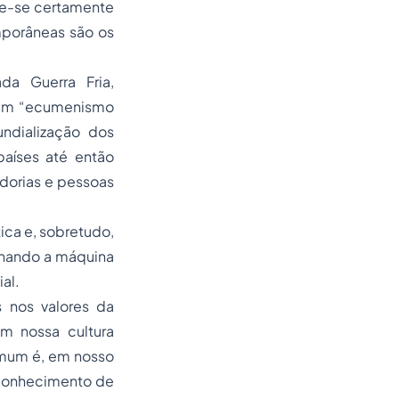
de-se certamente
mporâneas são os
a Guerra Fria,
, um “ecumenismo
dialização dos
aíses até então
adorias e pessoas
ica e, sobretudo,
ornando a máquina
al.
 nos valores da
m nossa cultura
omum é, em nosso
o conhecimento de