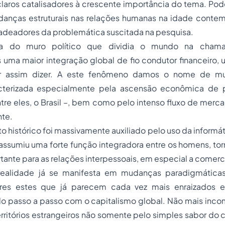
laros catalisadores à crescente importância do tema. Po
danças estruturais nas relações humanas na idade conte
deadores da problemática suscitada na pesquisa.
 do muro político que dividia o mundo na chamad
uma maior integração global de fio condutor financeiro
 assim dizer. A este fenômeno damos o nome de mun
cterizada especialmente pela ascensão econômica de p
ntre eles, o Brasil –, bem como pelo intenso fluxo de merc
nte.
o histórico foi massivamente auxiliado pelo uso da informát
 assumiu uma forte função integradora entre os homens, t
tante para as relações interpessoais, em especial a comerci
 realidade já se manifesta em mudanças paradigmáticas
ores estes que já parecem cada vez mais enraizados e
do passo a passo com o capitalismo global. Não mais inc
territórios estrangeiros não somente pelo simples sabor d