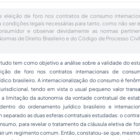
e eleição de foro nos contratos de consumo internacion
 condições legais necessárias para tanto, como não ser
onsumidor e observar devidamente as normas pertinen
Normas de Direito Brasileiro e do Código de Processo Civil
studo tem como objetivo a análise sobre a validade do es
eição de foro nos contratos internacionais de con
dico brasileiro. A internacionalização do consumo é fenô
a jurisdicional, tendo em vista o usual pequeno valor transa
 a limitação da autonomia da vontade contratual de estab
dentro do ordenamento jurídico brasileiro e internaciona
 separado as duas esferas contratuais estudadas: o contrat
nsumo, para revelar o tratamento da cláusula eletiva de f
rair um regimento comum. Então, constatou-se que, mesmo 