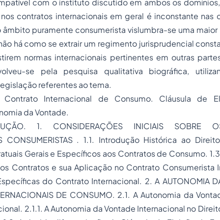
mpatível com o instituto discutido em ambos os domínios,
 nos contratos internacionais em geral é inconstante nas co
 âmbito puramente consumerista vislumbra-se uma maior 
 não há como se extrair um regimento jurisprudencial consta
stirem normas internacionais pertinentes em outras parte
olveu-se pela pesquisa qualitativa biográfica, utiliza
 legislação referentes ao tema.
: Contrato Internacional de Consumo. Cláusula de E
onomia da Vontade.
ODUÇÃO. 1. CONSIDERAÇÕES INICIAIS SOBRE 
CONSUMERISTAS . 1.1. Introdução Histórica ao Direito 
atuais Gerais e Específicos aos Contratos de Consumo. 1.
dos Contratos e sua Aplicação no Contrato Consumerista In
 Específicas do Contrato Internacional. 2. A AUTONOMI
RNACIONAIS DE CONSUMO. 2.1. A Autonomia da Vontad
ional. 2.1.1. A Autonomia da Vontade Internacional no Direito