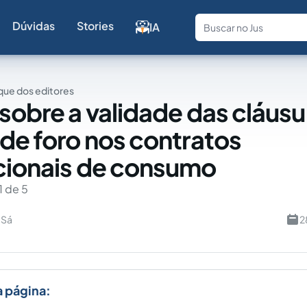
Dúvidas
Stories
IA
Fale com a
ue dos editores
 sobre a validade das cláusu
 de foro nos contratos
cionais de consumo
1 de 5
 Sá
2
a página: