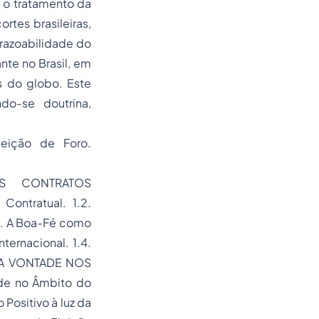
 o tratamento da
rtes brasileiras,
razoabilidade do
nte no Brasil, em
s do globo. Este
ndo-se doutrina,
leição de Foro.
OS CONTRATOS
Contratual. 1.2.
3. A Boa-Fé como
ternacional. 1.4.
A DA VONTADE NOS
e no Âmbito do
 Positivo à luz da