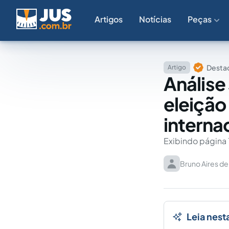
Artigos
Notícias
Peças
Destaq
Artigo
Análise
eleição
interna
Exibindo página 
Bruno Aires de
Leia nest