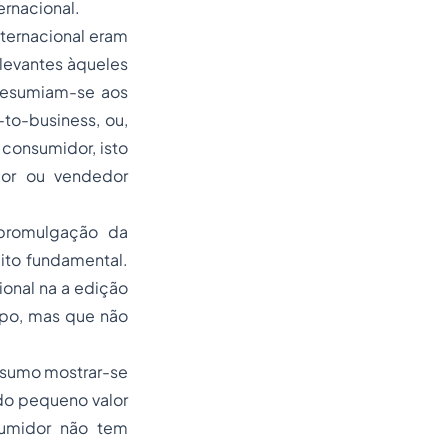
ernacional.
ternacional
eram
levantes àqueles
 resumiam-se aos
-to-business
, ou,
 consumidor, isto
idor ou vendedor
promulgação da
ito fundamental.
onal na a edição
mpo, mas que não
onsumo mostrar-se
do pequeno valor
nsumidor não tem