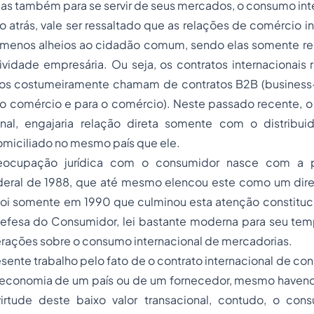
mas também para se servir de seus mercados, o consumo int
atrás, vale ser ressaltado que as relações de
comércio in
menos alheios ao cidadão comum, sendo elas somente re
ividade empresária. Ou seja, os contratos internacionais
nos costumeiramente chamam de contratos B2B (
business
o comércio e para o comércio
). Neste passado recente, o
inal, engajaria relação direta somente com o distribu
miciliado no mesmo país que ele.
reocupação jurídica com o consumidor nasce com a 
deral de 1988, que até mesmo elencou este como um dire
foi somente em 1990 que culminou esta atenção constituci
fesa do Consumidor, lei bastante moderna para seu te
erações sobre o consumo internacional de mercadorias.
resente trabalho pelo fato de o contrato internacional de c
a economia de um país ou de um fornecedor, mesmo haven
virtude deste baixo valor transacional, contudo, o co