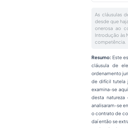
As cláusulas d
desde que haja
onerosa ao c
Introdução às 
competência.
Resumo:
Este e
cláusula de el
ordenamento jurí
de difícil tutel
examina-se aqui
desta natureza 
analisaram-se em
o contrato de co
daí então se ext