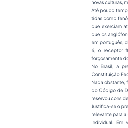
novas culturas, 
Até pouco tempo 
tidas como fenô
que exerciam at
que os anglófo
em português,
d
é, o receptor f
forçosamente do
No Brasil, a p
Constituição Fe
Nada obstante, 
do Código de De
reservou consid
Justifica-se o p
relevante para 
individual. Em 