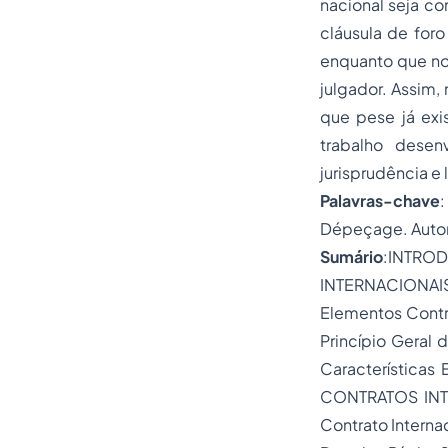
nacional seja co
cláusula de foro
enquanto que no
julgador. Assim,
que pese já exi
trabalho desenv
jurisprudência e
Palavras-chave
Dépeçage
. Aut
Sumário
:INTR
INTERNACIONAIS 
Elementos Contr
Princípio Geral 
Características
CONTRATOS INTE
Contrato Internac