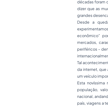
décadas foram c
dizer que as mu
grandes desenca
Desde a queda
experimentamos 
econômico” por
mercados, cara
periféricos – de
internacionalme
Tal aconteciment
da internet, que
um veículo impor
Esta novíssima
população, val
nacional, andan
país, viagens a 