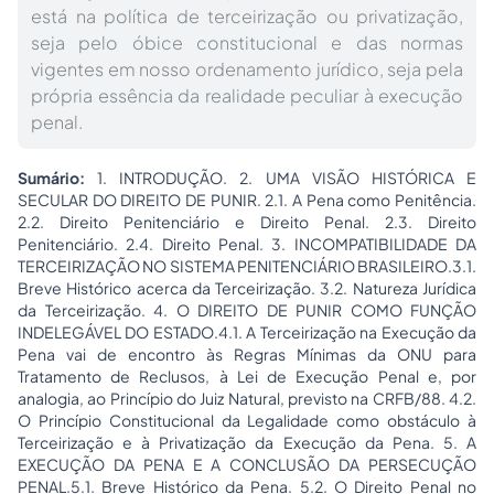
está na política de terceirização ou privatização,
seja pelo óbice constitucional e das normas
vigentes em nosso ordenamento jurídico, seja pela
própria essência da realidade peculiar à execução
penal.
Sumário:
1. INTRODUÇÃO. 2. UMA VISÃO HISTÓRICA E
SECULAR DO DIREITO DE PUNIR. 2.1. A Pena como Penitência.
2.2. Direito Penitenciário e
Direito Penal
. 2.3. Direito
Penitenciário. 2.4. Direito Penal. 3. INCOMPATIBILIDADE DA
TERCEIRIZAÇÃO NO SISTEMA PENITENCIÁRIO BRASILEIRO.3.1.
Breve Histórico acerca da Terceirização. 3.2. Natureza Jurídica
da Terceirização. 4. O DIREITO DE PUNIR COMO FUNÇÃO
INDELEGÁVEL DO ESTADO.4.1. A Terceirização na Execução da
Pena vai de encontro às Regras Mínimas da ONU para
Tratamento de Reclusos, à Lei de Execução Penal e, por
analogia, ao Princípio do Juiz Natural, previsto na CRFB/88. 4.2.
O Princípio Constitucional da Legalidade como obstáculo à
Terceirização e à Privatização da Execução da Pena. 5. A
EXECUÇÃO DA PENA E A CONCLUSÃO DA PERSECUÇÃO
PENAL.5.1. Breve Histórico da Pena. 5.2. O Direito Penal no