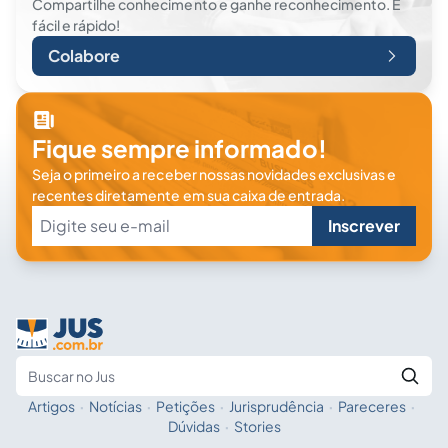
Compartilhe conhecimento e ganhe reconhecimento. É
fácil e rápido!
Colabore
Fique sempre informado!
Seja o primeiro a receber nossas novidades exclusivas e
recentes diretamente em sua caixa de entrada.
Inscrever
Artigos
·
Notícias
·
Petições
·
Jurisprudência
·
Pareceres
·
Fale com a IA
Buscar no Jus
Dúvidas
·
Stories