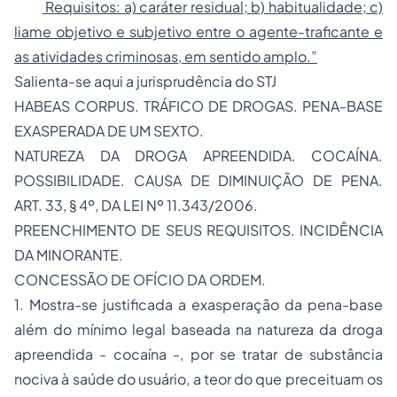
Requisitos: a) caráter residual; b) habitualidade; c)
liame objetivo e subjetivo entre o agente-traficante e
as atividades criminosas, em sentido amplo.”
Salienta-se aqui a jurisprudência do STJ
HABEAS CORPUS. TRÁFICO DE DROGAS. PENA-BASE
EXASPERADA DE UM SEXTO.
NATUREZA DA DROGA APREENDIDA. COCAÍNA.
POSSIBILIDADE. CAUSA DE DIMINUIÇÃO DE PENA.
ART. 33, § 4º, DA LEI Nº 11.343/2006.
PREENCHIMENTO DE SEUS REQUISITOS. INCIDÊNCIA
DA MINORANTE.
CONCESSÃO DE OFÍCIO DA ORDEM.
1. Mostra-se justificada a exasperação da pena-base
além do mínimo legal baseada na natureza da droga
apreendida - cocaína -, por se tratar de substância
nociva à saúde do usuário, a teor do que preceituam os