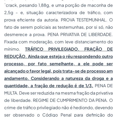
`crack, pesando 1,88g, e uma porção de maconha de
2,5g - e, situação caracterizadora de tráfico, com
prova eficiente da autoria. PROVA TESTEMUNHAL. O
fato de serem policiais as testemunhas, por si só, não
desmerece a prova. PENA PRIVATIVA DE LIBERDADE.
Fixada com moderação, com leve distanciamento do
mínimo.
TRÁFICO PRIVILEGIADO. FRAÇÃO DE
REDUÇÃO. Ainda que esteja o réu respondendo outro
processo, por fato semelhante, a ele pode ser
alcançado o favor legal, pois trata-se de processo am
andamento. Considerando a natureza da droga e a
quantidade, a fração de redução é de 1/3.
PENA DE
MULTA. Deve ser reduzida na mesma fração da privativa
de liberdade. REGIME DE CUMPRIMENTO DA PENA. O
crime de tráfico privilegiado não é hediondo, devendo
ser observado o Código Penal para definição do