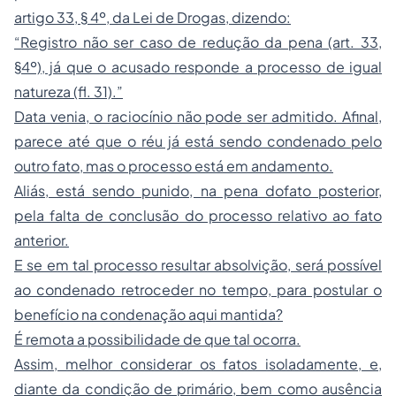
artigo 33, § 4º, da Lei de Drogas, dizendo:
“Registro não ser caso de redução da pena (art. 33,
§4º), já que o acusado responde a processo de igual
natureza (fl. 31).”
Data venia, o raciocínio não pode ser admitido. Afinal,
parece até que o réu já está sendo condenado pelo
outro fato, mas o processo está em andamento.
Aliás, está sendo punido, na pena dofato posterior,
pela falta de conclusão do processo relativo ao fato
anterior.
E se em tal processo resultar absolvição, será possível
ao condenado retroceder no tempo, para postular o
benefício na condenação aqui mantida?
É remota a possibilidade de que tal ocorra.
Assim, melhor considerar os fatos isoladamente, e,
diante da condição de primário, bem como ausência