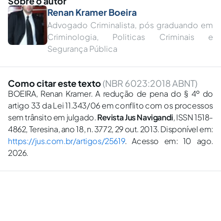
Sobre o autor
Renan Kramer Boeira
Advogado Criminalista, pós graduando em
Criminologia, Politicas Criminais e
Segurança Pública
Como citar este texto
(NBR 6023:2018 ABNT)
BOEIRA, Renan Kramer. A redução de pena do § 4º do
artigo 33 da Lei 11.343/06 em conflito com os processos
sem trânsito em julgado.
Revista Jus Navigandi
, ISSN 1518-
4862, Teresina, ano 18, n. 3772, 29 out. 2013. Disponível em:
https://jus.com.br/artigos/25619
. Acesso em: 10 ago.
2026.