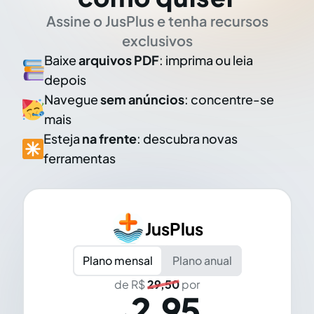
Assine o JusPlus e tenha recursos
exclusivos
Baixe
arquivos PDF
: imprima ou leia
depois
Navegue
sem anúncios
: concentre-se
mais
Esteja
na frente
: descubra novas
ferramentas
JusPlus
Plano mensal
Plano anual
de R$
29,50
por
2,95