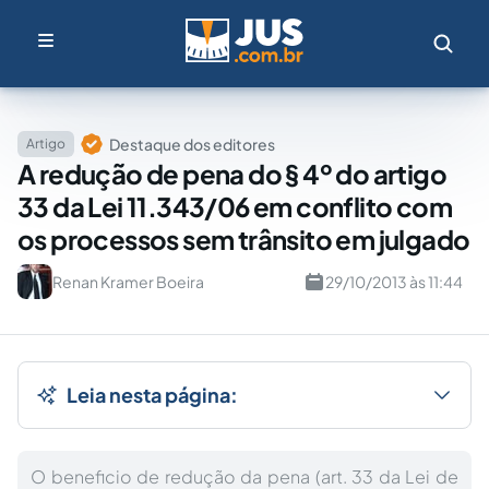
Destaque dos editores
Artigo
A redução de pena do § 4º do artigo
33 da Lei 11.343/06 em conflito com
os processos sem trânsito em julgado
Renan Kramer Boeira
29/10/2013 às 11:44
Leia nesta página:
O beneficio de redução da pena (art. 33 da Lei de