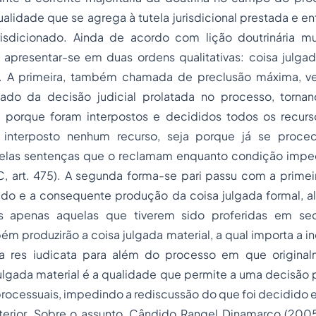
alidade que se agrega à tutela jurisdicional prestada e e
jurisdicionado. Ainda de acordo com lição doutrinária mu
presentar-se em duas ordens qualitativas: coisa julgad
l. A primeira, também chamada de preclusão máxima, ve
gado da decisão judicial prolatada no processo, torna
ja porque foram interpostos e decididos todos os recurso
 interposto nenhum recurso, seja porque já se proc
elas sentenças que o reclamam enquanto condição impedi
 art. 475). A segunda forma-se pari passu com a primeira
gado e a consequente produção da coisa julgada formal, 
s apenas aquelas que tiverem sido proferidas em s
ém produzirão a coisa julgada material, a qual importa a in
a res iudicata para além do processo em que original
julgada material é a qualidade que permite a uma decisão 
processuais, impedindo a rediscussão do que foi decidido e
erior. Sobre o assunto, Cândido Rangel Dinamarco (2005,