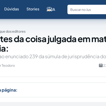
Dúvidas
Stories
IA
Fale com a
ue dos editores
ites da coisa julgada em ma
ia:
o enunciado 239 da súmula de jurisprudência do
r Teodoro
2
a página: