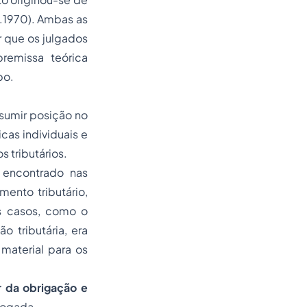
6.1970). Ambas as
 que os julgados
remissa teórica
po.
sumir posição no
cas individuais e
 tributários.
 encontrado nas
ento tributário,
s casos, como o
 tributária, era
material para os
r da obrigação e
vogada.