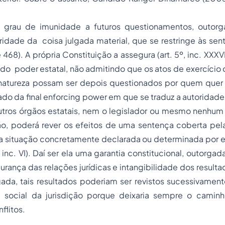
 grau de imunidade a futuros questionamentos, outor
toridade da coisa julgada material, que se restringe às se
 468). A própria Constituição a assegura (art. 5º, inc. XXX
do poder estatal, não admitindo que os atos de exercício
natureza possam ser depois questionados por quem quer q
cado da final enforcing power em que se traduz a autoridade
tros órgãos estatais, nem o legislador ou mesmo nenhum j
ão, poderá rever os efeitos de uma sentença coberta pela
 a situação concretamente declarada ou determinada por el
1, inc. VI). Daí ser ela uma garantia constitucional, outorga
urança das relações jurídicas e intangibilidade dos result
gada, tais resultados poderiam ser revistos sucessivamen
de social da jurisdição porque deixaria sempre o camin
flitos.