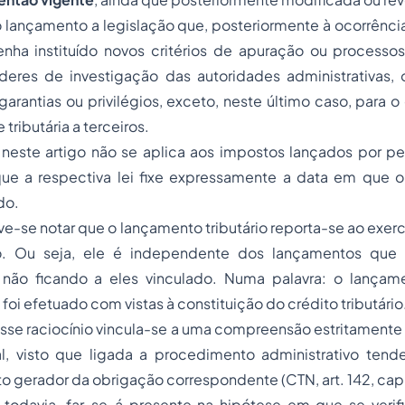
o lançamento a legislação que, posteriormente à ocorrênci
nha instituído novos critérios de apuração ou processos 
eres de investigação das autoridades administrativas,
arantias ou privilégios, exceto, neste último caso, para o 
 tributária
a terceiros.
 neste artigo não se aplica aos impostos lançados por pe
e a respectiva lei fixe expressamente a data em que o
do.
ve-se notar que o
lançamento tributário
reporta-se ao exercí
do. Ou seja, ele é independente dos lançamentos que s
 não ficando a eles vinculado. Numa palavra: o lançam
 foi efetuado com vistas à constituição do crédito tributário
sse raciocínio vincula-se a uma compreensão estritamente 
al, visto que ligada a procedimento administrativo tende
to gerador da obrigação correspondente (CTN, art. 142, cap
 todavia, far-se-á presente na hipótese em que se verifi