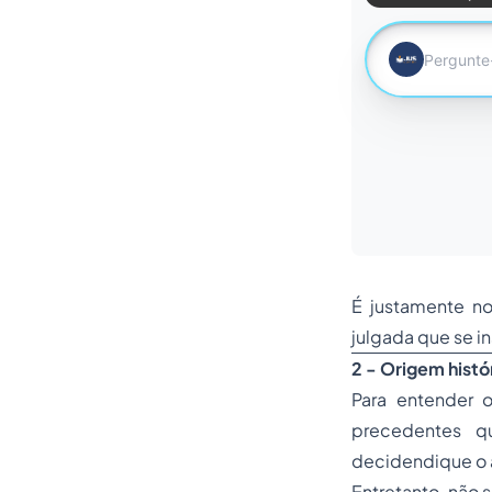
É justamente no
julgada que se i
2 - Origem histó
Para entender o
precedentes qu
decidendique o
Entretanto, não 