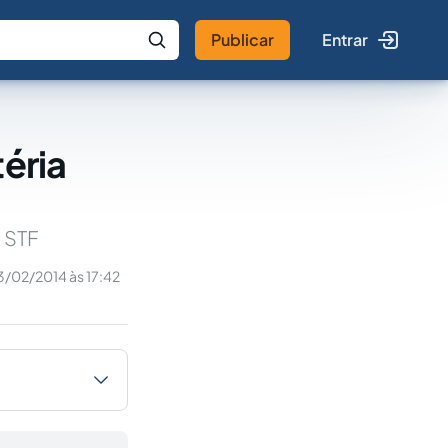
Publicar
Entrar
 IA
Buscar no Jus
téria
 STF
3/02/2014 às 17:42