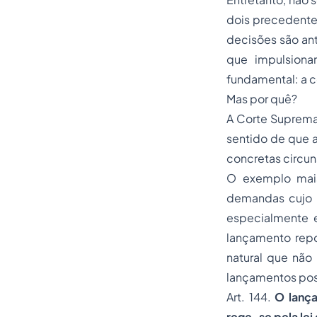
dois precedentes
decisões são ant
que impulsiona
fundamental: a c
Mas por quê?
A Corte Suprema 
sentido de que a
concretas circun
O exemplo mais
demandas cujo p
especialmente 
lançamento repo
natural que não
lançamentos post
Art. 144.
O lança
rege-se pela lei