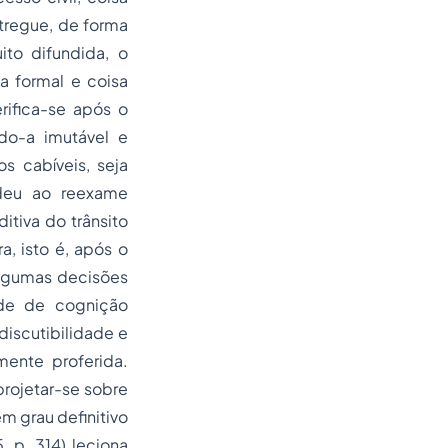
ntregue, de forma
ito difundida, o
a formal e coisa
rifica-se após o
ndo-a imutável e
s cabíveis, seja
edeu ao reexame
tiva do trânsito
, isto é, após o
algumas decisões
ede de cognição
discutibilidade e
mente proferida.
projetar-se sobre
m grau definitivo
 p. 314) leciona