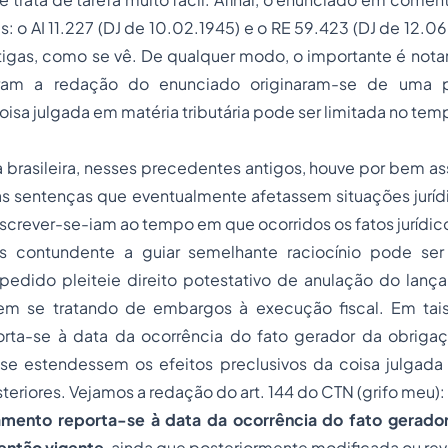
: o AI 11.227 (DJ de 10.02.1945) e o RE 59.423 (DJ de 12.0
igas, como se vê. De qualquer modo, o importante é notar
ram a redação do enunciado originaram-se de uma p
oisa julgada em matéria tributária pode ser limitada no tem
brasileira, nesses precedentes antigos, houve por bem as
s sentenças que eventualmente afetassem situações jurídi
screver-se-iam ao tempo em que ocorridos os fatos jurídicos
 contundente a guiar semelhante raciocínio pode ser
edido pleiteie direito potestativo de anulação do lançam
em se tratando de embargos à execução fiscal. Em tai
rta-se à data da ocorrência do fato gerador da obrigação
 se estendessem os efeitos preclusivos da coisa julgada 
eriores. Vejamos a redação do art. 144 do CTN (grifo meu):
mento reporta-se à data da ocorrência do fato gerado
 então vigente
, ainda que posteriormente modificada ou re