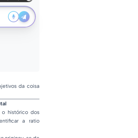
jetivos da coisa
tal
 o histórico dos
tificar a ratio
to originou-se de