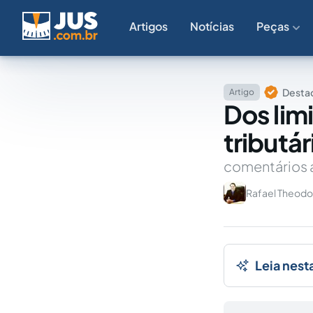
Artigos
Notícias
Peças
Destaq
Artigo
Dos lim
tributár
comentários a
Rafael Theodo
Leia nest