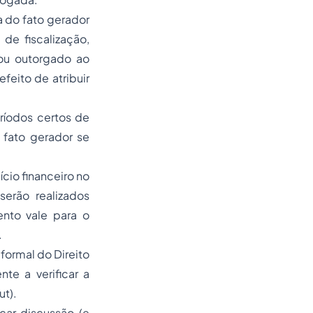
a do fato gerador
de fiscalização,
 ou outorgado ao
efeito de atribuir
ríodos certos de
 fato gerador se
cio financeiro no
erão realizados
ento vale para o
.
formal do Direito
nte a verificar a
ut).
car discussão (e