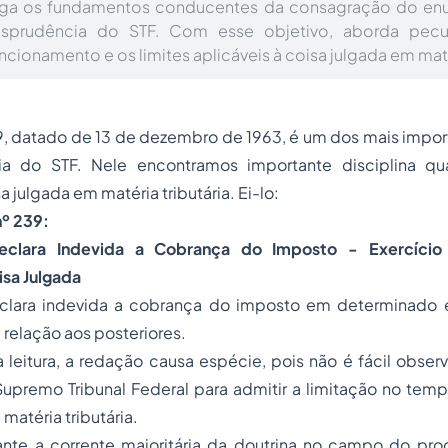
tiga os fundamentos conducentes da consagração do en
isprudência do STF. Com esse objetivo, aborda pecu
cionamento e os limites aplicáveis à coisa julgada em matér
, datado de 13 de dezembro de 1963, é um dos mais impor
ia do STF. Nele encontramos importante disciplina qu
a julgada em matéria tributária. Ei-lo:
nº 239:
eclara Indevida a Cobrança do Imposto - Exercício
isa Julgada
lara indevida a cobrança do imposto em determinado e
 relação aos posteriores.
leitura, a redação causa espécie, pois não é fácil obser
Supremo Tribunal Federal para admitir a limitação no tem
matéria tributária.
ante a corrente majoritária da doutrina no campo do proc