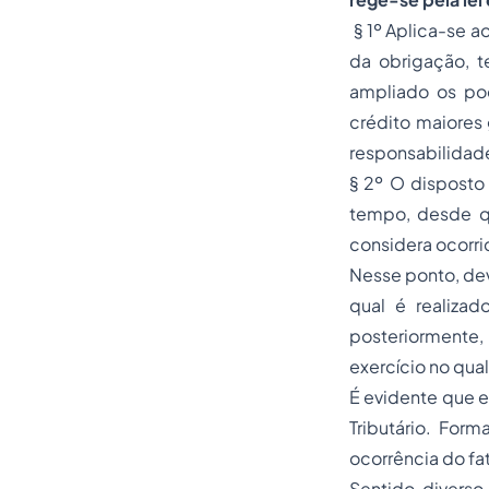
§ 1º Aplica-se a
da obrigação, te
ampliado os pod
crédito maiores g
responsabilidade
§ 2º O disposto
tempo, desde qu
considera ocorri
Nesse ponto, de
qual é realiza
posteriormente,
exercício no qual
É evidente que e
Tributário. Form
ocorrência do fa
Sentido diverso,