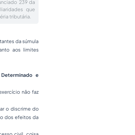
unciado 239 da
liaridades que
ia tributária.
tantes da súmula
anto aos limites
 Determinado e
xercício não faz
var o discrime do
po dos efeitos da
esso civil, coisa