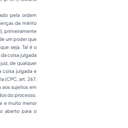
gado pela ordem
ntenças de mérito
VI), primeiramente
 de um poder que
ue seja. Tal é o
 da coisa julgada
uiz, de qualquer
 coisa julgada e
a (CPC, art. 267,
da aos sujeitos em
ados do processo.
te e muito menor
ho aberto para o