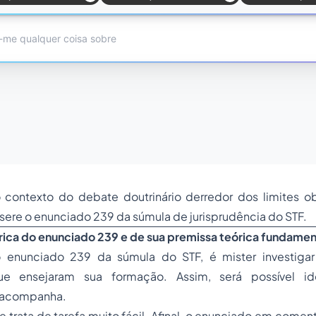
 contexto do debate doutrinário derredor dos limites ob
nsere o enunciado 239 da súmula de jurisprudência do STF.
rica do enunciado 239 e de sua premissa teórica fundamen
 enunciado 239 da súmula do STF, é mister investigar
e ensejaram sua formação. Assim, será possível iden
 acompanha.
se trata de tarefa muito fácil. Afinal, o enunciado em comen