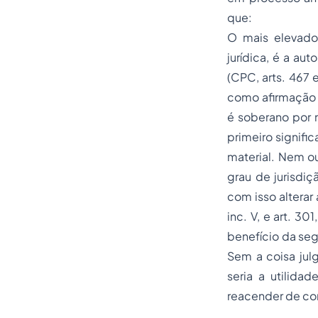
que:
O mais elevado
jurídica, é a au
(CPC, arts. 467 e
como afirmação 
é soberano por 
primeiro signifi
material. Nem ou
grau de jurisdiç
com isso alterar
inc. V, e art. 30
benefício da seg
Sem a coisa jul
seria a utilida
reacender de con