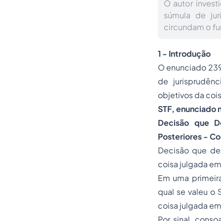
O autor inves
súmula de jur
circundam o fun
1 - Introdução
O enunciado 239
de jurisprudênc
objetivos da cois
STF, enunciado 
Decisão que D
Posteriores - Co
Decisão que dec
coisa julgada em
Em uma primeira 
qual se valeu o 
coisa julgada em 
Por sinal, conso