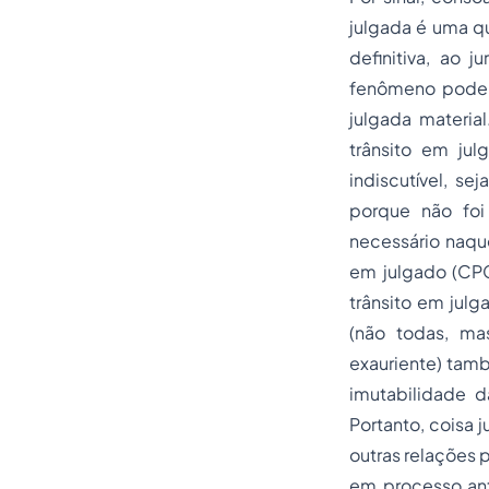
julgada é uma qu
definitiva, ao 
fenômeno pode a
julgada materia
trânsito em jul
indiscutível, se
porque não foi
necessário naqu
em julgado (CPC,
trânsito em jul
(não todas, ma
exauriente) tamb
imutabilidade d
Portanto, coisa 
outras relações 
em processo ant