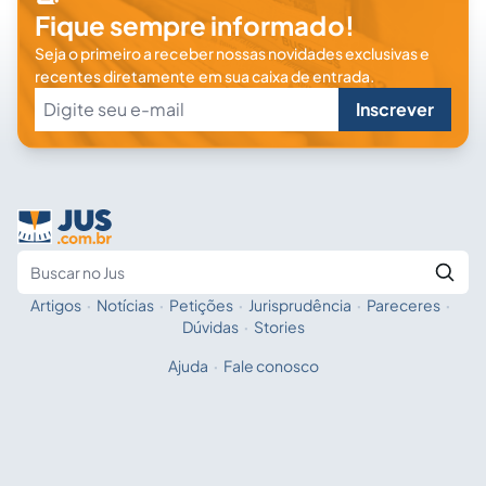
Fique sempre informado!
Seja o primeiro a receber nossas novidades exclusivas e
recentes diretamente em sua caixa de entrada.
Inscrever
Artigos
·
Notícias
·
Petições
·
Jurisprudência
·
Pareceres
·
Fale com a IA
Buscar no Jus
Dúvidas
·
Stories
Ajuda
·
Fale conosco