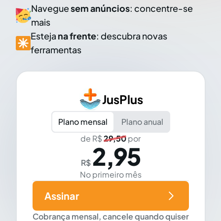
Navegue
sem anúncios
: concentre-se
mais
Esteja
na frente
: descubra novas
ferramentas
JusPlus
Plano mensal
Plano anual
de R$
29,50
por
2,95
R$
No primeiro mês
Assinar
Cobrança mensal, cancele quando quiser