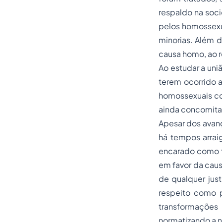
respaldo na soc
pelos homossexua
minorias. Além d
causa homo, ao 
Ao estudar a uni
terem ocorrido a
homossexuais co
ainda concomitan
Apesar dos avan
há tempos arrai
encarado como t
em favor da caus
de qualquer just
respeito como p
transformações
normatizando a n