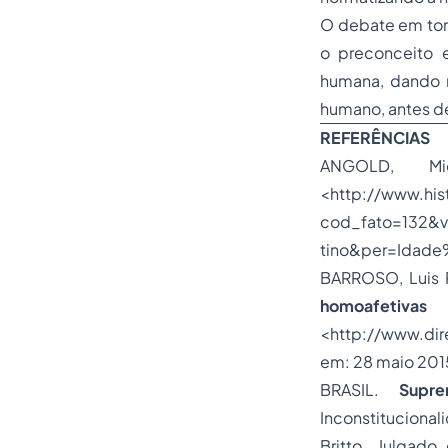
O debate em tor
o preconceito 
humana, dando 
humano, antes d
REFERÊNCIAS
ANGOLD, M
<http://www.his
cod_fato=132&
tino&per=Idade
BARROSO, Luis 
homoafetiva
<http://www.dir
em: 28 maio 201
BRASIL.
Supre
Inconstitucional
Britto. Julgad