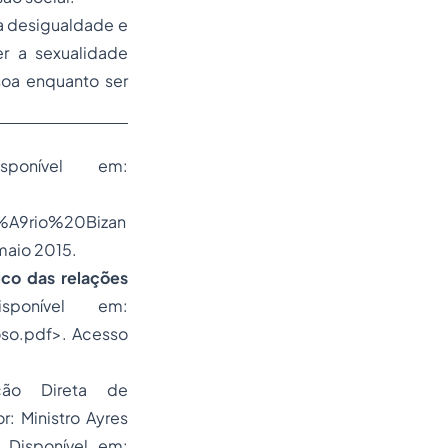
a desigualdade e
r a sexualidade
oa enquanto ser
onível em:
%A9rio%20Bizan
aio 2015.
ico das relações
ponível em:
oso.pdf>. Acesso
ção Direta de
r: Ministro Ayres
 Disponível em: