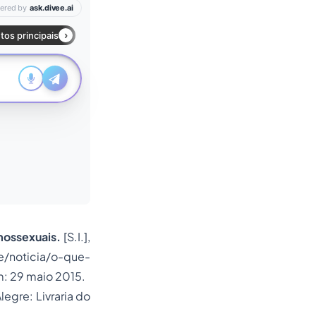
mossexuais.
[S.I.],
e/noticia/o-que-
: 29 maio 2015.
legre: Livraria do