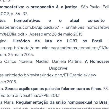
homoafetiva: o preconceito & a justiça.
São Paulo: Edi
 2009, p. 36-37.
iões homoafetivas e o atual conceito
riaberenice.com.br/uploads/37_-_uni%F5es_homoafetiv
%EDlia.pdf >. Acesso em: 28 de maio 2015.
gina.
Histórico da luta de LGBT no Brasil
. 
sp.org.br/portal/comunicacao/cadernos_tematicos/11/fra
 em: 25 maio 2015.
o Carlos Moreira; Madrid, Daniela Martins.
A Homossex
 Disponível
mas.unitoledo.br/revista/index.php/ETIC/article/view 
aio 2015.
ta.
Sexos: aquilo que os pais não falaram para os filhos
. 73
 Editora Universitária/UFPB, 2013.
a Maria.
Regulamentação da união homossexual no Brasi
vistas.unijui.edu.br/index.php/revistadireitoemdebate/ar