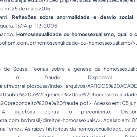
 em: 25 de maio 2015.
hard.
Reflexões sobre anormalidade e desvio social
.
quara, 13/14, p. 113, 2003.
nando.
Homossexualidade ou homossexualismo, qual o c
upohpm.com.br/homossexulidade-ou-homossexualismo/>
pio de Sousa. Teorias sobre a gênese da homossexualid
ceito e fraude. Disponíve
la.ufrn.br/alipiosousa/index_arquivos/ARTIGOS%20ACA
s%20sobre%20a%20genese%20da%20homossexualidad
20preconceito%20e%20fraude.pdf>. Acesso em: 05 jun.
A trajetória contra o preconceito. Disp
terra.com.br/brasil/direitos-homossexuais/>. Acesso em: 05
tina Ternes. As raízes históricas da homossexualidade, os