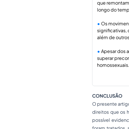
que remontam à
longo do temp
Os movimento
significativas
além de outros 
Apesar dos a
superar precon
homossexuais
CONCLUSÃO
O presente artig
direitos que os 
possível eviden
foram tratados,