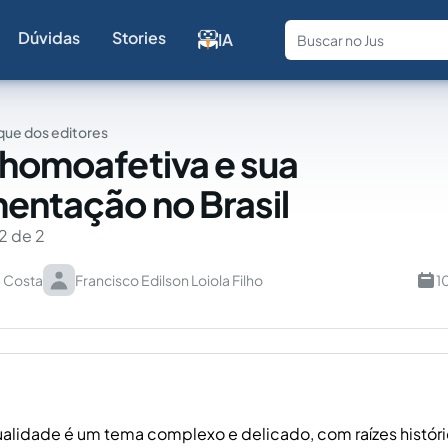
Dúvidas
Stories
IA
Fale com a
ue dos editores
 homoafetiva e sua
entação no Brasil
2 de 2
a Costa
Francisco Edilson Loiola Filho
1
lidade é um tema complexo e delicado, com raízes histór