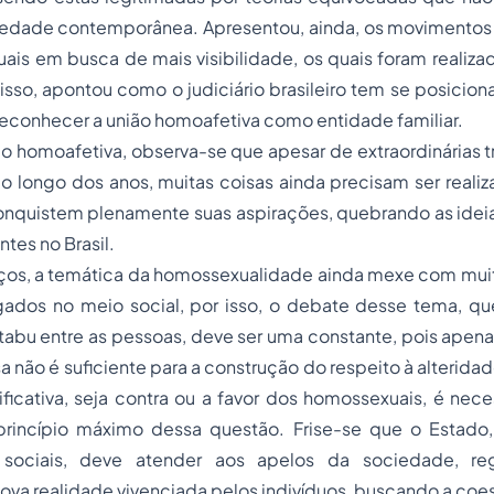
iedade contemporânea. Apresentou, ainda, os moviment
is em busca de mais visibilidade, os quais foram realizad
isso, apontou como o judiciário brasileiro tem se posicio
reconhecer a
união homoafetiva
como entidade familiar.
ão homoafetiva, observa-se que apesar de extraordinárias 
o longo dos anos, muitas coisas ainda precisam ser reali
nquistem plenamente suas aspirações, quebrando as idei
tes no Brasil.
ços, a temática da homossexualidade ainda mexe com mui
gados no meio social, por isso, o debate desse tema, qu
abu entre as pessoas, deve ser uma constante, pois apena
a não é suficiente para a construção do respeito à alteridad
ificativa, seja contra ou a favor dos homossexuais, é neces
rincípio máximo dessa questão. Frise-se que o Estado
 sociais, deve atender aos apelos da sociedade, r
ova realidade vivenciada pelos indivíduos, buscando a coes