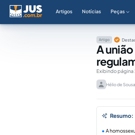
Artigos
Notícias
Peças
Destaq
Artigo
A união
regulam
Exibindo página 
Hélio de Sous
Resumo:
A homossexua