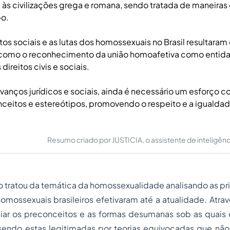
s civilizações grega e romana, sendo tratada de maneiras d
o.
s sociais e as lutas dos homossexuais no Brasil resultara
, como o reconhecimento da união homoafetiva como entidad
direitos civis e sociais.
vanços jurídicos e sociais, ainda é necessário um esforço c
ceitos e estereótipos, promovendo o respeito e a igualdad
.
Resumo criado por JUSTICIA, o assistente de inteligência 
o tratou da temática da homossexualidade analisando as prin
homossexuais brasileiros efetivaram até a atualidade. Atr
ciar os preconceitos e as formas desumanas sob as quais
 sendo estas legitimadas por teorias equivocadas que nã