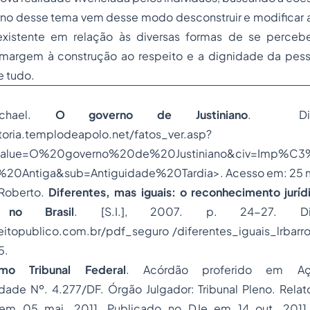
no desse tema vem desse modo desconstruir e modificar 
existente em relação às diversas formas de se percebe
margem à construção ao respeito e a dignidade da pess
e tudo.
ichael.
O governo de Justiniano
. Disp
toria.templodeapolo.net/fatos_ver.asp?
value=O%20governo%20de%20Justiniano&civ=Imp%C3
%20Antiga&sub=Antiguidade%20Tardia>. Acesso em: 25 m
Roberto.
Diferentes, mas iguais: o reconhecimento juríd
s no Brasil
. [S.I.], 2007. p. 24-27. Dis
eitopublico.com.br/pdf_seguro /diferentes_iguais_lrbarr
5.
mo Tribunal Federal
. Acórdão proferido em A
idade Nº. 4.277/DF. Órgão Julgador: Tribunal Pleno. Relato
o em 05 mai. 2011. Publicado no DJe em 14 out. 2011.