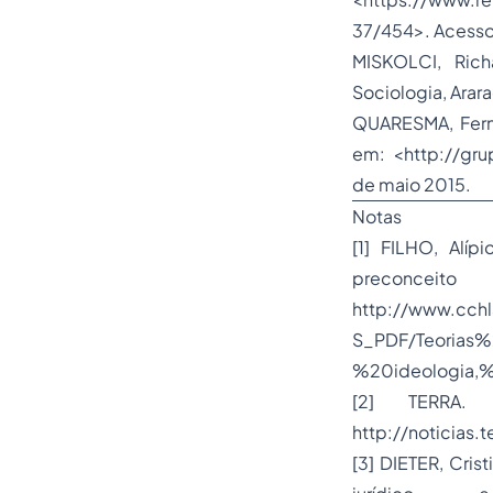
37/454>. Acesso
MISKOLCI, Ric
Sociologia, Arara
QUARESMA, Fer
em: <http://gr
de maio 2015.
Notas
[1] FILHO, Alí
precon
http://www.cch
S_PDF/Teoria
%20ideologia,%
[2] TERRA. 
http://noticias.
[3] DIETER, Cris