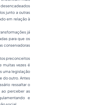
os desencadeados
os junto a outras
nado em relação à
transformações já
zadas para que os
as conservadoras
tos preconceitos
e muitas vezes é
s uma legislação
e do outro. Antes
sário ressaltar o
, ao perceber as
egulamentando e
ão social.