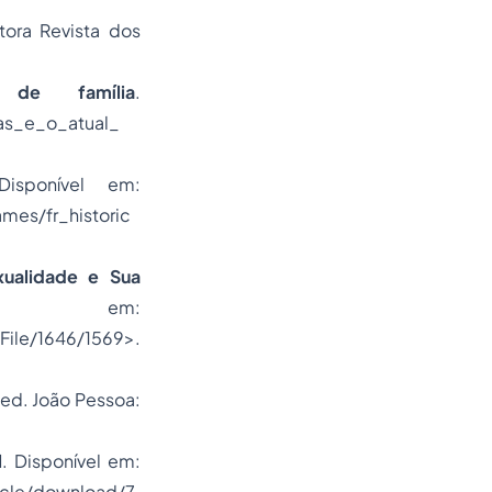
tora Revista dos
 de família
.
as_e_o_atual_
Disponível em:
mes/fr_historic
ualidade e Sua
 em:
File/1646/1569>.
.ed. João Pessoa:
l
. Disponível em:
ticle/download/7