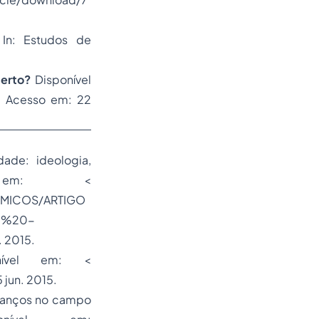
 In: Estudos de
erto?
Disponível
. Acesso em: 22
ade: ideologia,
l em: <
DEMICOS/ARTIGO
e%20-
 2015.
onível em: <
 jun. 2015.
 avanços no campo