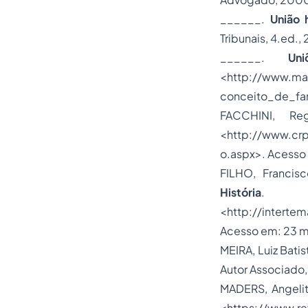
______.
União 
Tribunais, 4.ed.,
______.
Un
<http://www.ma
conceito_de_fam
FACCHINI, Re
<http://www.crp
o.aspx>. Acesso
FILHO, Francisc
História
.
<http://interte
Acesso em: 23 m
MEIRA, Luiz Batis
Autor Associado,
MADERS, Angelit
<https://www.re