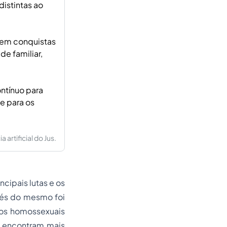
istintas ao
m em conquistas
e familiar,
ontínuo para
e para os
artificial do Jus.
cipais lutas e os
avés do mesmo foi
 os homossexuais
o encontram mais