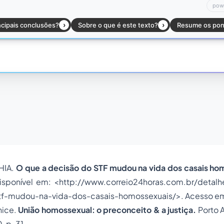
HIA.
O que a decisão do STF mudou na vida dos casais ho
isponível em: <http://www.correio24horas.com.br/detalh
f-mudou-na-vida-dos-casais-homossexuais/>. Acesso em
nice.
União homossexual: o preconceito & a justiça.
Porto A
 p. 31.