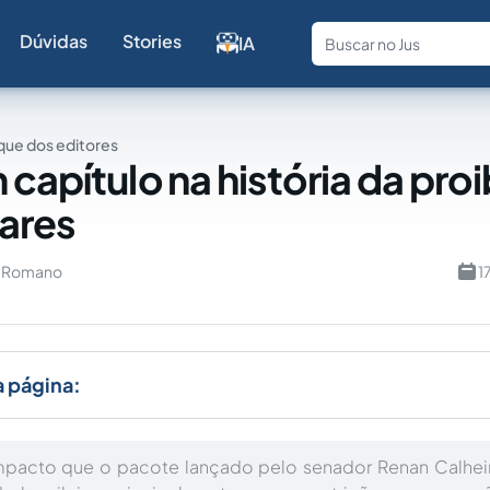
Dúvidas
Stories
IA
Fale com a
ue dos editores
 capítulo na história da pro
nares
u Romano
1
a página:
mpacto que o pacote lançado pelo senador Renan Calheir