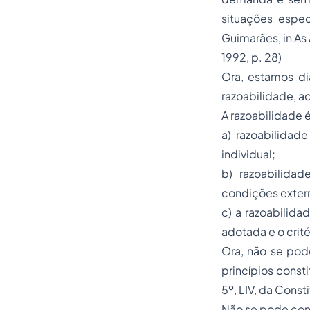
situações espec
Guimarães, in As 
1992, p. 28)
Ora, estamos dia
razoabilidade, a
A razoabilidade é
a) razoabilida
individual;
b) razoabilida
condições exter
c) a razoabilida
adotada e o crit
Ora, não se pode
princípios consti
5º, LIV, da Cons
Não se pode conv