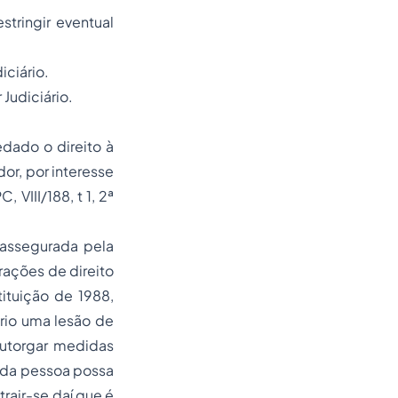
tringir eventual
iciário.
 Judiciário.
dado o direito à
or, por interesse
VIII/188, t 1, 2ª
 assegurada pela
rações de direito
ituição de 1988,
rio uma lesão de
outorgar medidas
toda pessoa possa
trair-se daí que é