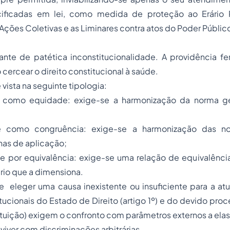
ificadas em lei, como medida de proteção ao Erário P
Ações Coletivas e as Liminares contra atos do Poder Público
nte de patética inconstitucionalidade. A providência fer
o cercear o
direito constitucional
à saúde.
 vista na seguinte tipologia:
de como equidade: exige-se a harmonização da norma g
de como congruência: exige-se a harmonização das 
nas de aplicação;
de por equivalência: exige-se uma relação de equivalênci
ério que a dimensiona.
 eleger uma causa inexistente ou insuficiente para a atu
tucionais do Estado de Direito (artigo 1º) e do devido proc
tituição) exigem o confronto com parâmetros externos a elas
iver com discriminações arbitrárias.