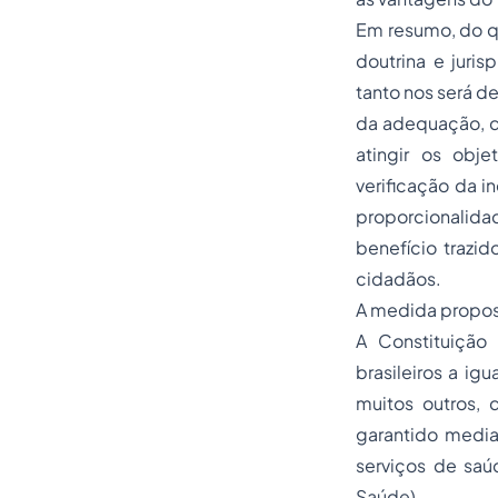
Em resumo, do qu
doutrina e juri
tanto nos será de
da adequação, q
atingir os obj
verificação da i
proporcionalid
benefício trazid
cidadãos.
A medida propos
A Constituição
brasileiros a ig
muitos outros, 
garantido media
serviços de saú
Saúde).