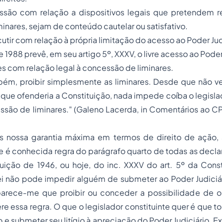
ssão com relação a dispositivos legais que pretendem res
inares, sejam de conteúdo cautelar ou satisfativo.
scutir com relação à própria limitação do acesso ao Poder Jud
 1988 prevê, em seu artigo 5º, XXXV, o livre acesso ao Poder
s com relação legal à concessão de liminares.
bém, proibir simplesmente as liminares. Desde que não ve
o que ofenderia a Constituição, nada impede coíba o legislad
ssão de liminares." (Galeno Lacerda, in Comentários ao CPC, 
 nossa garantia máxima em termos de direito de ação,
e é conhecida regra do parágrafo quarto de todas as decla
uição de 1946, ou hoje, do inc. XXXV do art. 5º da Const
ei não pode impedir alguém de submeter ao Poder Judiciá
r parece-me que proibir ou conceder a possibilidade de 
ere essa regra. O que o legislador constituinte quer é que 
o e submeter seu litígio à apreciação do Poder Judiciário. Ex