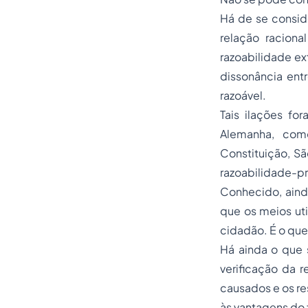
Há de se conside
relação raciona
razoabilidade ex
dissonância ent
razoável.
Tais ilações fo
Alemanha, como
Constituição, Sã
razoabilidade-p
Conhecido, ainda
que os meios ut
cidadão. É o qu
Há ainda o que 
verificação da 
causados e os r
às vantagens do 