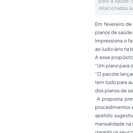
para a saúde d
relacionadas a
Em fevereiro de
planos de saúde.
Impressiona o fa
ao Judiciário na
A esse propósito
“Um plano para 
“O pacote lançad
tem tudo para au
dos planos de sa
A proposta prev
procedimentos e
apelido sugesti
mensalidade na s
garantir os seus d