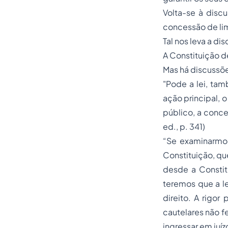
Volta-se à discu
concessão de lim
Tal nos leva a di
A Constituição de
Mas há discussõe
"Pode a lei, tam
ação principal, 
público, a conce
ed., p. 341)
“Se examinarmos
Constituição, qu
desde a Constit
teremos que a l
direito. A rigo
cautelares não f
ingressar em juíz