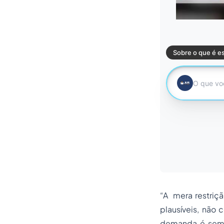
“A mera restriç
plausíveis, não 
demanda é sempr