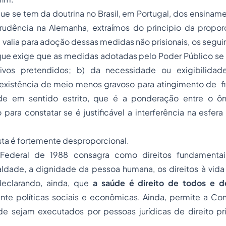
e se tem da doutrina no Brasil, em Portugal, dos ensinam
sprudência na Alemanha, extraímos do principio da propor
 valia para
adoção
dessas medidas não prisionais, os seguint
ue exige que as medidas adotadas pelo Poder Público se
etivos pretendidos; b) da necessidade ou exigibilida
nexistência de meio menos gravoso para atingimento de fi
ade em sentido estrito, que é a ponderação entre o ô
o para constatar se é justificável a interferência na esfera
ta é fortemente desproporcional.
 Federal de 1988 consagra como direitos fundamenta
ualdade, a dignidade da pessoa humana, os direitos à vida
declarando, ainda, que
a saúde é direito de todos e 
nte políticas sociais e econômicas. Ainda, permite a Con
de sejam executados por pessoas jurídicas de direito pr