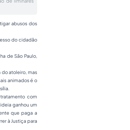
ão de liminares
tigar abusos dos
acesso do cidadão
lha de São Paulo,
 do atoleiro, mas
ais animados é o
ília.
o tratamento com
 ideia ganhou um
iente que paga a
r à Justiça para