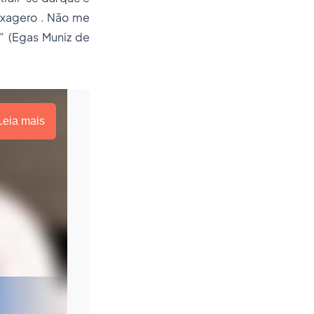
exagero . Não me
” (Egas Muniz de
Leia mais