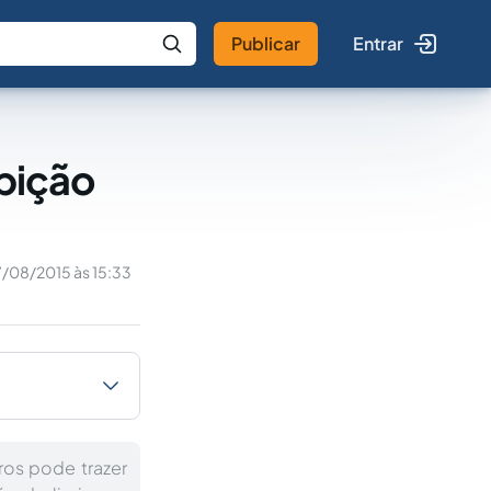
Publicar
Entrar
 IA
Buscar no Jus
ibição
7/08/2015 às 15:33
os pode trazer