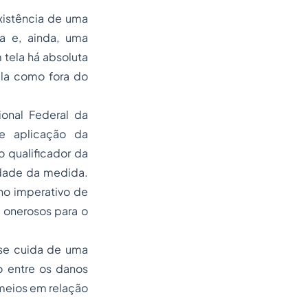
xistência de uma
da e, ainda, uma
 tela há absoluta
-la como fora do
ional Federal da
e aplicação da
o qualificador da
idade da medida.
no imperativo de
 onerosos para o
 se cuida de uma
o entre os danos
meios em relação