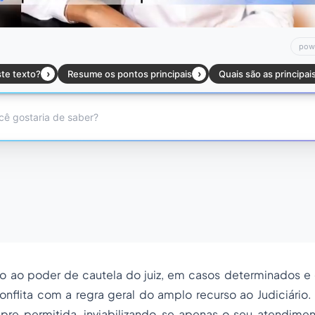
ão ao poder de cautela do juiz, em casos determinados e 
conflita com a regra geral do amplo recurso ao Judiciário
e permitida, inviabilizando-se apenas o seu atendimen