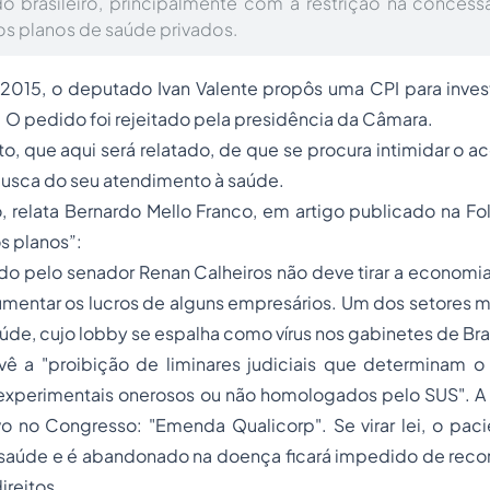
o brasileiro, principalmente com a restrição na concess
os planos de saúde privados.
 2015, o deputado Ivan Valente propôs uma CPI para inves
 O pedido foi rejeitado pela presidência da Câmara.
to, que aqui será relatado, de que se procura intimidar o 
 busca do seu atendimento à saúde.
, relata Bernardo Mello Franco, em artigo publicado na Fo
os planos”:
o pelo senador Renan Calheiros não deve tirar a economia
mentar os lucros de alguns empresários. Um dos setores m
úde, cujo lobby se espalha como vírus nos gabinetes de Bras
ê a "proibição de liminares judiciais que determinam 
xperimentais onerosos ou não homologados pelo SUS". A
vo no Congresso: "Emenda Qualicorp". Se virar lei, o pac
aúde e é abandonado na doença ficará impedido de recorre
ireitos.