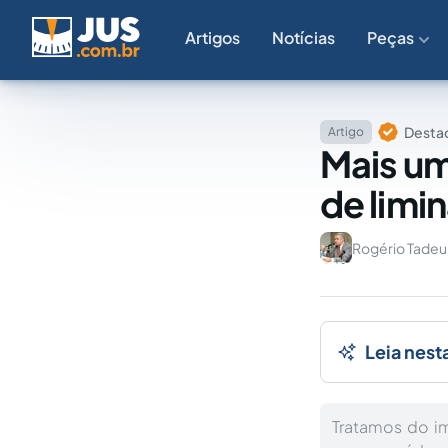
Artigos
Notícias
Peças
Destaq
Artigo
Mais um
de limi
Rogério Tade
Leia nest
Tratamos do i