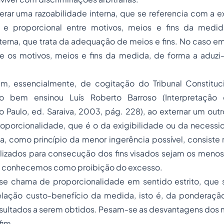
rar uma razoabilidade interna, que se referencia com a e
l e proporcional entre motivos, meios e fins da medi
terna, que trata da adequação de meios e fins. No caso em
re os motivos, meios e fins da medida, de forma a aduzi
ram, essencialmente, de cogitação do Tribunal Constituc
 bem ensinou Luís Roberto Barroso (Interpretação 
o Paulo, ed. Saraiva, 2003, pág. 228), ao externar um outr
roporcionalidade, que é o da exigibilidade ou da necess
, como princípio da menor ingerência possível, consiste 
ilizados para consecução dos fins visados sejam os menos
e conhecemos como proibição do excesso.
se chama de proporcionalidade em sentido estrito, que
relação custo-benefício da medida, isto é, da ponderaçã
esultados a serem obtidos. Pesam-se as desvantagens dos 
fim.