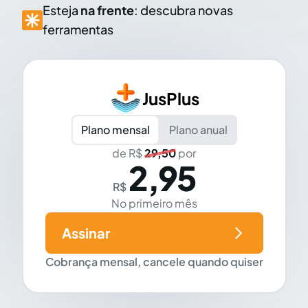
Esteja
na frente
: descubra novas
ferramentas
JusPlus
Plano mensal
Plano anual
de R$
29,50
por
2,95
R$
No primeiro mês
Assinar
Cobrança mensal, cancele quando quiser