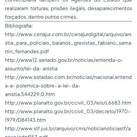
realizaram torturas, prisões ilegais, desaparecimentos
forçados, dentre outros crimes.
Bibliografia:
http://www.cenajur.com.br/cenajurdigital/arquivo/ani
stia_para_policiais_baianos_grevistas_fabiano_sama
rtin_fernandes.pdf
http://www12.senado.gov.br/noticias/entenda-o-
assunto/lei-da- anistia
http://www.estadao.com.br/noticias/nacional,entend
a-a- polemica-sobre- a-lei- da-
anistia,544229,0.htm
http://www.planalto.gov.br/ccivil_03/leis/L6683.htm
http://www.planalto.gov.br/ccivil_03/decreto/1970-
1979/D84143.htm
http://www.stf.jus.br/arquivo/cms/noticianoticiastf/a
nexo/adpf153.pdf