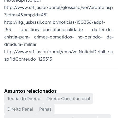
http://www.stf.jus.br/portal/glossario/verVerbete.asp
?letra=A&amp;id=481
http://lfg.jusbrasil.com.br/noticias/150356/adpf-
153- questiona-constitucionalidade- da-lei-de-
anistia-para- crimes-cometidos- no-periodo- da-
ditadura- militar
http://www.stf.jus.br/portal/cms/verNoticiaDetalhe.a
sp?idConteudo=125515
Assuntos relacionados
Teoria do Direito
Direito Constitucional
Direito Penal
Penas