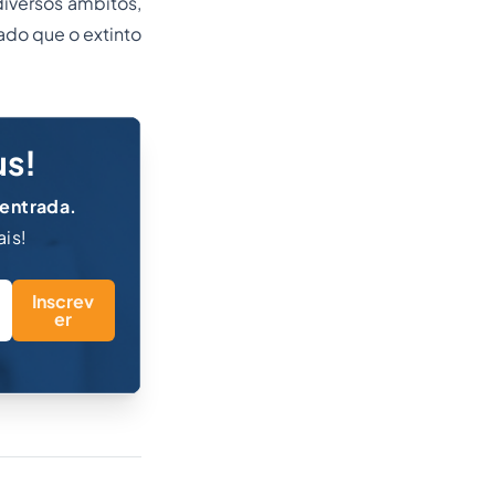
diversos âmbitos,
ado que o extinto
us!
 entrada.
ais!
Inscrev
er