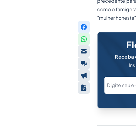
precedente para 
como o famigerad
"mulher honesta"
Fi
Receba g
Ins