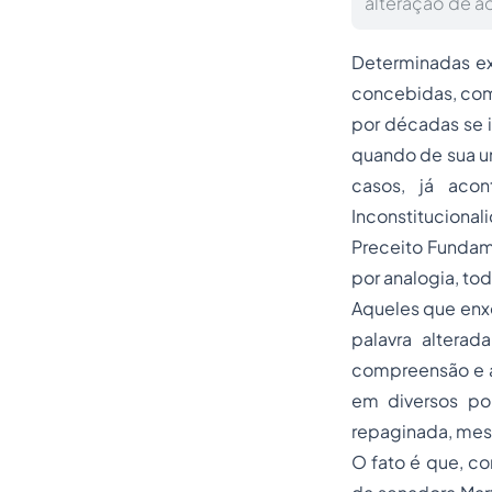
alteração de a
Determinadas exp
concebidas, como
por décadas se 
quando de sua un
casos, já aco
Inconstituciona
Preceito Fundame
por analogia, to
Aqueles que enxe
palavra altera
compreensão e a
em diversos po
repaginada, mes
O fato é que, co