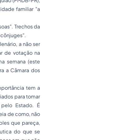
quião (PMDB-PR),
dade familiar "a
ssoas". Trechos da
"cônjuges".
enário, a não ser
ar de votação na
ima semana (este
ara a Câmara dos
mportância tem a
viados para tomar
a pelo Estado. É
ideia de como, não
mples que pareça,
êutica do que se