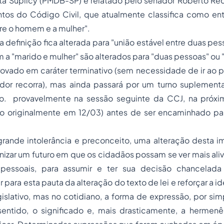
ta Suplicy (PMDB-SP) e relatado pelo senador Roberto Re
tos do Código Civil, que atualmente classifica como enti
tre o homem e a mulher".
a definição fica alterada para "união estável entre duas pe
em a "marido e mulher" são alterados para "duas pessoas" ou 
rovado em caráter terminativo (sem necessidade de ir ao pl
or recorra), mas ainda passará por um turno suplement
o.  provavelmente na sessão seguinte da CCJ, na próx
ado originalmente em 12/03) antes de ser encaminhado p
ande intolerância e preconceito, uma alteração desta i
izar um futuro em que os cidadãos possam se ver mais ali
s pessoais, para assumir e ter sua decisão chancelad
r para esta pauta da alteração do texto de lei e reforçar a 
islativo, mas no cotidiano, a forma de expressão, por si
ntido, o significado e, mais drasticamente, a hermen