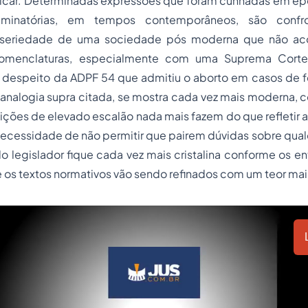
car. Determinadas expressões que foram cunhadas em é
riminatórias, em tempos contemporâneos, são conf
e seriedade de uma sociedade pós moderna que não aco
omenclaturas, especialmente com uma Suprema Corte
 a despeito da ADPF 54 que admitiu o
aborto
em casos de f
analogia supra citada, se mostra cada vez mais moderna, 
ituições de elevado escalão nada mais fazem do que refletir
necessidade de não permitir que pairem dúvidas sobre qua
o legislador fique cada vez mais cristalina conforme os 
 os textos normativos vão sendo refinados com um teor mai