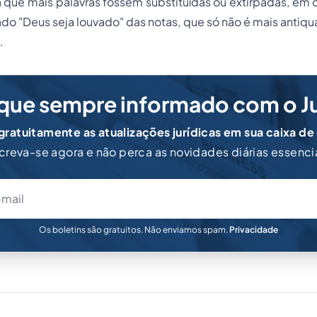
que mais palavras fossem substituídas ou extirpadas, em 
o "Deus seja louvado" das notas, que só não é mais antiqu
.
que sempre informado com o J
ratuitamente as atualizações jurídicas em sua caixa de
creva-se agora e não perca as novidades diárias essenci
Os boletins são gratuitos. Não enviamos spam.
Privacidade