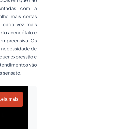
pocas em que não
rontadas com a
lhe mais certas
 cada vez mais
eto anencéfalo e
compreensiva. Os
 a necessidade de
lquer expressão e
entendimentos vão
s sensato.
Leia mais