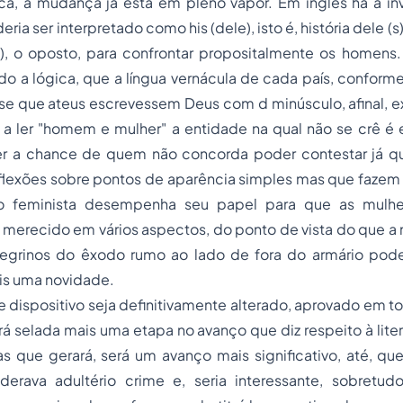
a, a mudança já está em pleno vapor. Em inglês há a inv
eria ser interpretado como his (dele), isto é, história dele (s
(s), o oposto, para confrontar propositalmente os homens
 a lógica, que a língua vernácula de cada país, conforme
isse que ateus escrevessem Deus com d minúsculo, afinal,
 a ler "homem e mulher" a entidade na qual não se crê é
r a chance de quem não concorda poder contestar já q
flexões sobre pontos de aparência simples mas que fazem 
 feminista desempenha seu papel para que as mulhe
erecido em vários aspectos, do ponto de vista do que a n
egrinos do êxodo rumo ao lado de fora do armário pode
is uma novidade.
 dispositivo seja definitivamente alterado, aprovado em to
ará selada mais uma etapa no avanço que diz respeito à liter
s que gerará, será um avanço mais significativo, até, qu
derava adultério crime e, seria interessante, sobretud