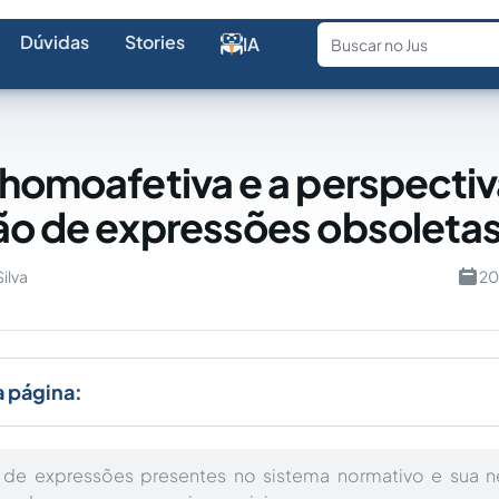
Dúvidas
Stories
IA
Fale com a
 homoafetiva e a perspectiv
ão de expressões obsoleta
Silva
20
a página:
co de expressões presentes no sistema normativo e sua 