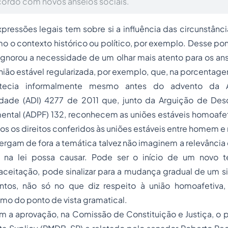
cordo com novos anseios sociais.
ressões legais tem sobre si a influência das circunstânc
 o contexto histórico ou político, por exemplo. Desse pon
ignorou a necessidade de um olhar mais atento para os an
ião estável regularizada, por exemplo, que, na porcentage
ntecia informalmente mesmo antes do advento da 
lidade (ADI) 4277 de 2011 que, junto da Arguição de D
ntal (ADPF) 132, reconhecem as uniões estáveis homoafeti
dos os direitos conferidos às uniões estáveis entre homem e
rgam de fora a temática talvez não imaginem a relevância
da na lei possa causar. Pode ser o início de um novo 
ceitação, pode sinalizar para a mudança gradual de um si
ntos, não só no que diz respeito à união homoafetiva
mo do ponto de vista gramatical.
m a aprovação, na Comissão de Constituição e Justiça, o p