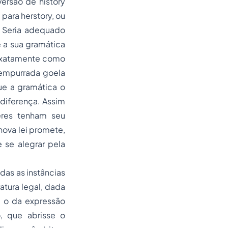
ersão de history
) para herstory, ou
. Seria adequado
 a sua gramática
 exatamente como
 empurrada goela
ue a gramática o
diferença. Assim
res tenham seu
ova lei promete,
 se alegrar pela
das as instâncias
atura legal, dada
e o da expressão
o, que abrisse o