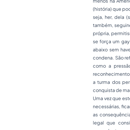
menos na Améric
(história) que pod
seja, her, dela 
também, seguindo
própria, permit
se força um gay
abaixo sem have
condena. São re
como a pressão
reconhecimento m
a turma dos per
conquista de ma
Uma vez que este
necessárias, fic
as consequência
legal que consi