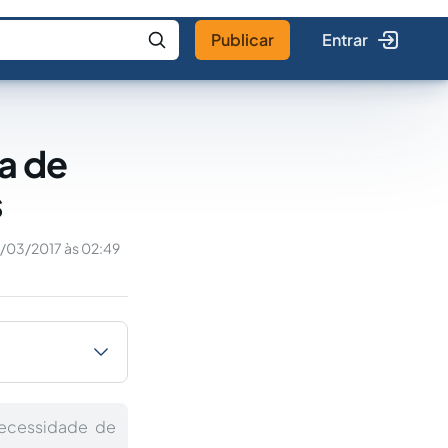
Publicar
Entrar
 IA
Buscar no Jus
a de
s
/03/2017 às 02:49
necessidade de