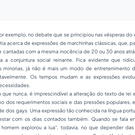
, por exemplo, no debate que se principiou nas vésperas do 
tia acerca de expressões de marchinhas clássicas, que, p
 cantadas com a mesma inocência de 20 ou 30 anos atrás
 a conjuntura social reinante. Fica evidente que ridicul
s minorias, já não é mais um modo de entretenimento 
ortavelmente. Os tempos mudam e as expressões evo
ecessidades.
o que nunca, é imprescindível a alteração do texto de lei
mo dos requerimentos sociais e das pressões populares, e
de dos gays. Uma expressão tão conhecida na língua port
 estar com os dias contados também. Quando se fala 
homem explorou a lua", todavia, no que depender das 