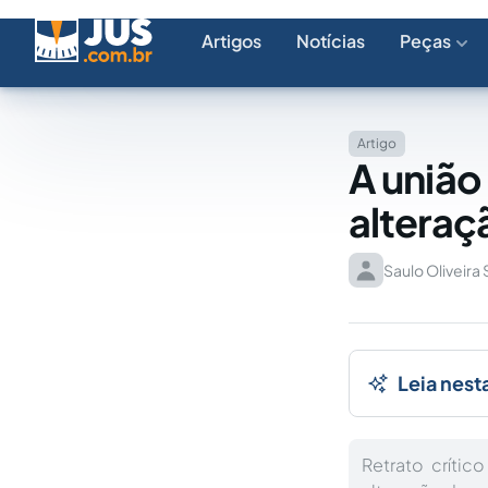
Artigos
Notícias
Peças
Artigo
A união
alteraç
Saulo Oliveira 
Leia nest
Retrato críti