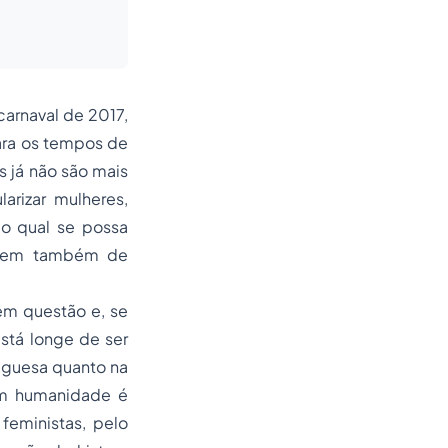
carnaval de 2017,
ara os tempos de
 já não são mais
arizar mulheres,
do qual se possa
luem também de
 em questão e, se
stá longe de ser
uguesa quanto na
em humanidade é
feministas, pelo