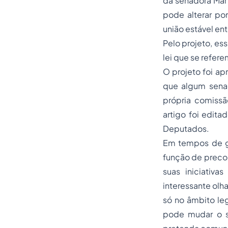
da senadora Mar
pode alterar pon
união estável en
Pelo projeto, ess
lei que se refer
O projeto foi ap
que algum senad
própria comissã
artigo foi edit
Deputados.
Em tempos de gr
função de precon
suas iniciativa
interessante olha
só no âmbito leg
pode mudar o se