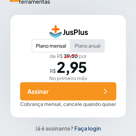
ferramentas
JusPlus
Plano mensal
Plano anual
de R$
29,50
por
2,95
R$
No primeiro mês
Assinar
Cobrança mensal, cancele quando quiser
Já é assinante?
Faça login