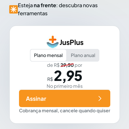
Esteja
na frente
: descubra novas
ferramentas
JusPlus
Plano mensal
Plano anual
de R$
29,50
por
2,95
R$
No primeiro mês
Assinar
Cobrança mensal, cancele quando quiser