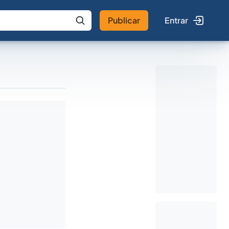
Publicar
Entrar
 IA
Buscar no Jus