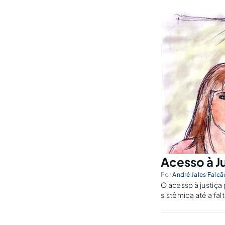
Acesso à J
Por
André Jales Falcã
O acesso à justiça
sistêmica até a fa
documentos.