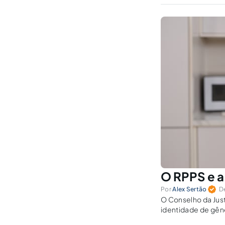
O RPPS e a
Por
Alex Sertão
D
O Conselho da Just
identidade de gên