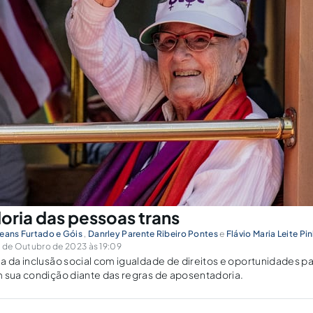
ria das pessoas trans
leans Furtado e Góis
,
Danrley Parente Ribeiro Pontes
e
Flávio Maria Leite Pi
de Outubro de 2023 às 19:09
a da inclusão social com igualdade de direitos e oportunidades p
 sua condição diante das regras de aposentadoria.