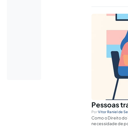
Pessoas tra
Por
Vitor Raniel de Se
Como o Direito do 
necessidade de pol