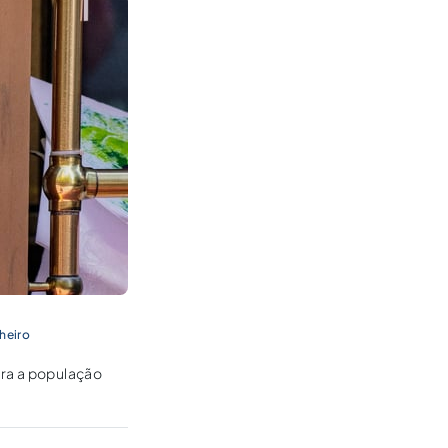
nheiro
ara a população