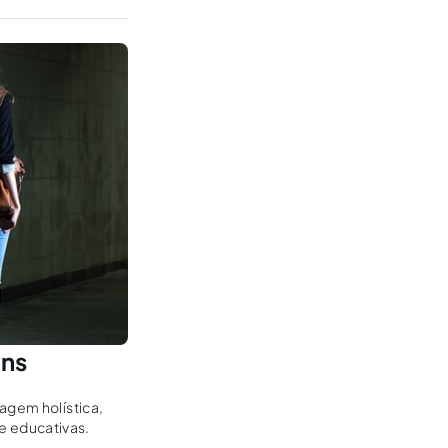
ans
agem holística,
e educativas.