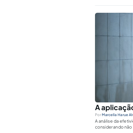
A aplicaçã
Por
Marcella Harue Al
A análise da efeti
considerando não 