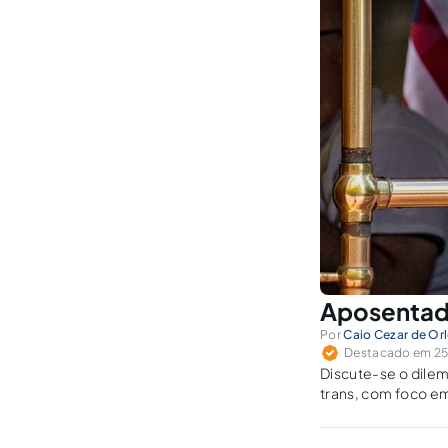
Aposentado
Por
Caio Cezar de Or
Destacado em 25 
Discute-se o dilem
trans, com foco em