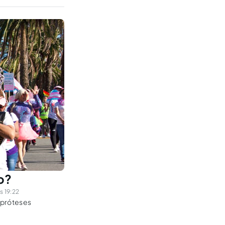
o?
s 19:22
e próteses