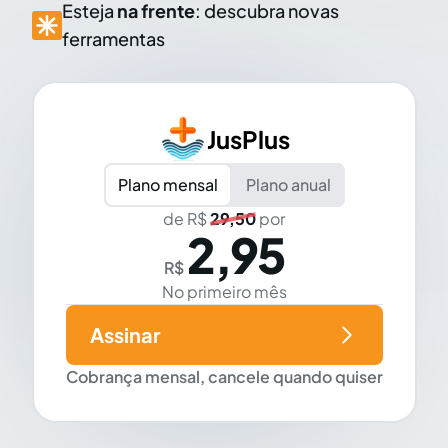
Esteja
na frente
: descubra novas
ferramentas
JusPlus
Plano mensal
Plano anual
de R$
29,50
por
2,95
R$
No primeiro mês
Assinar
Cobrança mensal, cancele quando quiser