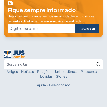
Fique sempre informado!
Seja o primeiro a receber nossas novidades exclusivas e
recentes diretamente em sua caixa de entrada.
Inscrever
Artigos
·
Notícias
·
Petições
·
Jurisprudência
·
Pareceres
·
Fale com a IA
Buscar no Jus
Dúvidas
·
Stories
Ajuda
·
Fale conosco