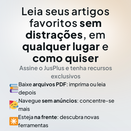
Leia seus artigos
favoritos
sem
distrações
, em
qualquer lugar
e
como quiser
Assine o JusPlus e tenha recursos
exclusivos
Baixe
arquivos PDF
: imprima ou leia
depois
Navegue
sem anúncios
: concentre-se
mais
Esteja
na frente
: descubra novas
ferramentas