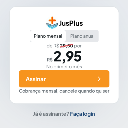
JusPlus
Plano mensal
Plano anual
de R$
29,50
por
2,95
R$
No primeiro mês
Assinar
Cobrança mensal, cancele quando quiser
Já é assinante?
Faça login