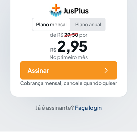
JusPlus
Plano mensal
Plano anual
de R$
29,50
por
2,95
R$
No primeiro mês
Assinar
Cobrança mensal, cancele quando quiser
Já é assinante?
Faça login