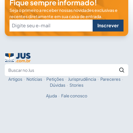
Fique sempre informado!
Seja o primeiro a receber nossas novidades exclusivas e
recentes diretamente em sua caixa de entrada.
Inscrever
Artigos
·
Notícias
·
Petições
·
Jurisprudência
·
Pareceres
·
Fale com a IA
Buscar no Jus
Dúvidas
·
Stories
Ajuda
·
Fale conosco