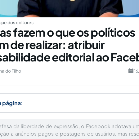
ue dos editores
s fazem o que os políticos
 de realizar: atribuir
abilidade editorial ao Fac
aldo Filho
16
a página:
efesa da liberdade de expressão, o Facebook adotava uma
lação a anúncios pagos e postagens de usuários, mas reso