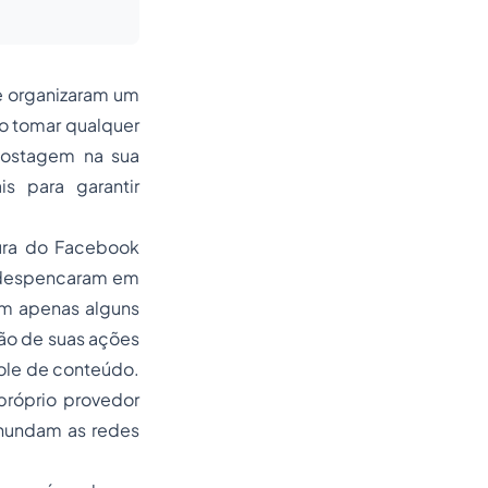
e organizaram um
ão tomar qualquer
postagem na sua
s para garantir
tura do Facebook
e despencaram em
em apenas alguns
ção de suas ações
role de conteúdo.
próprio provedor
inundam as redes