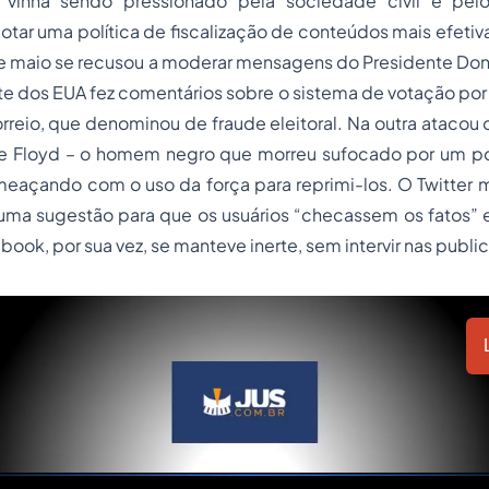
vinha sendo pressionado pela sociedade civil e pelo
dotar uma política de fiscalização de conteúdos mais efetiva
l de maio se recusou a moderar mensagens do Presidente D
te dos EUA fez comentários sobre o sistema de votação po
rreio, que denominou de fraude eleitoral. Na outra atacou 
 Floyd – o homem negro que morreu sufocado por um po
meaçando com o uso da força para reprimi-los. O Twitter 
a sugestão para que os usuários “checassem os fatos”
book, por sua vez, se manteve inerte, sem intervir nas publ