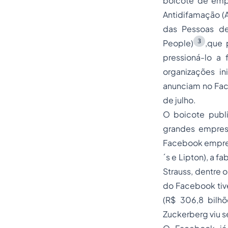
boicote de empr
Antidifamação (
das Pessoas de
3
People)
,que 
pressioná-lo a 
organizações i
anunciam no Fac
de julho.
O boicote publ
grandes empres
Facebook empres
´s e Lipton), a 
Strauss, dentre 
do Facebook tiv
(R$ 306,8 bilh
Zuckerberg viu s