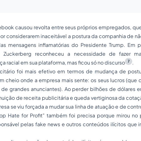
cebook causou revolta entre seus próprios empregados, qu
 por considerarem inaceitável a postura da companhia de n
 das mensagens inflamatórias do Presidente Trump. Em 
, Zuckerberg reconheceu a necessidade de fazer mai
7
ça racial em sua plataforma, mas ficou só no discurso
.
citário foi mais efetivo em termos de mudança de pos
em cheio onde a empresa mais sente: os seus lucros (qu
 de grandes anunciantes). Ao perder bilhões de dólares 
nuição de receita publicitária e queda vertiginosa da cota
esa se viu forçada a mudar sua linha de atuação e de cont
p Hate for Profit” também foi precisa porque mirou no 
onsável pelas fake news e outros conteúdos ilícitos que 