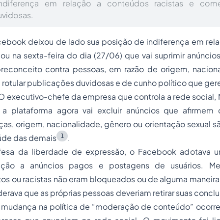
ndiferença em relação a conteúdos racistas e come
uvidosas.
cebook deixou de lado sua posição de indiferença em rel
iou na sexta-feira do dia (27/06) que vai suprimir anúnc
reconceito contra pessoas, em razão de origem, naciona
otular publicações duvidosas e de cunho político que ger
 executivo-chefe da empresa que controla a rede social, 
a plataforma agora vai excluir anúncios que afirmem
ças, origem, nacionalidade, gênero ou orientação sexual 
1
úde das demais
.
fesa da liberdade de expressão, o Facebook adotava um
lação a anúncios pagos e postagens de usuários. M
citos ou racistas não eram bloqueados ou de alguma maneira 
rava que as próprias pessoas deveriam retirar suas concl
A mudança na política de “moderação de conteúdo” ocorre