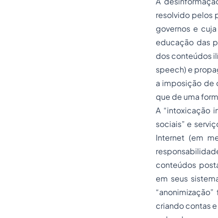
A desinformaçã
resolvido pelos 
governos e cuja
educação das p
dos conteúdos il
speech) e propa
a imposição de o
que de uma forma
A “intoxicação 
sociais” e servi
Internet (em m
responsabilidad
conteúdos posta
em seus sistema
“anonimização” 
criando contas e