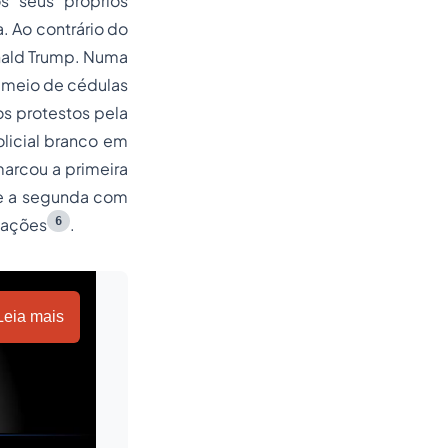
s seus próprios
. Ao contrário do
onald Trump. Numa
r meio de cédulas
os protestos pela
licial branco em
marcou a primeira
 e a segunda com
6
icações
.
Leia mais