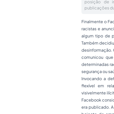
posição de i
publicações d
Finalmente o Fa
racistas e anunc
algum tipo de p
Também decidiu r
desinformação. O
comunicou que 
determinadas ra
segurança ou sa
Invocando a de
flexível em re
visivelmente ilí
Facebook conside
era publicado. 