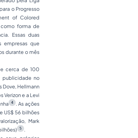
derado pela Liga
para o Progresso
ment of Colored
k como forma de
ncia. Essas duas
às empresas que
os durante o mês
de cerca de 100
 publicidade no
s Dove, Hellmann
 Verizon e a Levi
4
anha
. As ações
e US$ 56 bilhões
lorização, Mark
5
bilhões)
.