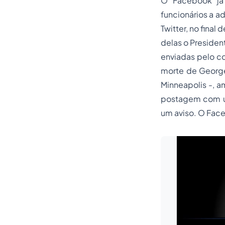
O Facebook já 
funcionários a a
Twitter, no fina
delas o Presiden
enviadas pelo co
morte de George
Minneapolis -, a
postagem com um
um aviso. O Face