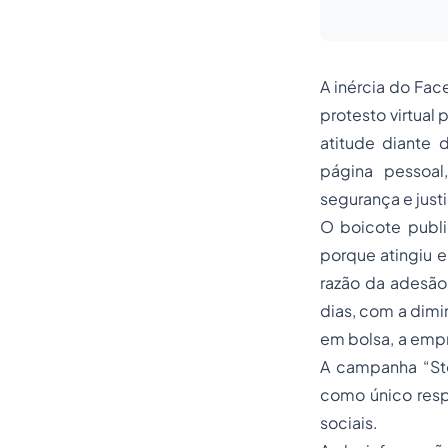
A inércia do Fa
protesto virtual
atitude diante
página pessoal
segurança e justi
O boicote publi
porque atingiu 
razão da adesão
dias, com a dimi
em bolsa, a empr
A campanha “Sto
como único resp
sociais.