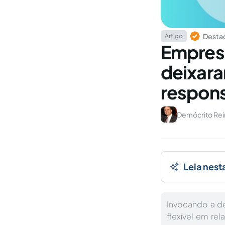
Destaq
Artigo
Empresa
deixaram
respons
Demócrito Rein
Leia nest
Invocando a d
flexível em re