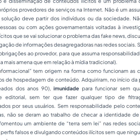
o e disseminação de conteúdos ilícitos é um problema 
próprios provedores de serviços na Internet. Não é um ass
 solução deve partir dos indivíduos ou da sociedade. N
essoas ou com ações governamentais voltadas à investi
ícitos que se vai solucionar o problema das fake news, discu
gação de informações desagregadoras nas redes sociais. S
brigações ao provedor, para que assuma responsabilidade 
 mais amena que em relação à mídia tradicional).
informacional” tem origem na forma como funcionam as
ços de hospedagem de conteúdo. Adquiriram, no início da 
eados dos anos 90),
imunidade
para funcionar sem qu
e editorial, sem ter que fazer qualquer tipo de filt
dos por seus usuários. Sem responsabilidade pelo conte
s, não se deram ao trabalho de checar a identidade de 
fomentou um ambiente de “terra sem lei” nas redes socia
 perfis falsos e divulgando conteúdos ilícitos sem que ni