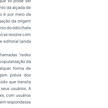
que só pode ser
unto da alçada de
ão é por meio da
gação da origem
rso do ódio (hate
ó se resolve com
editorial (ainda
 chamadas “redes
popularização da
alquer forma de
ragem prévia dos
údo que transita
seus usuários. A
is, com usuários
nguém respondesse