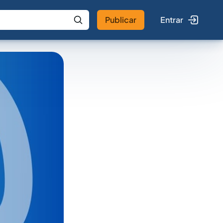
Publicar
Entrar
 IA
Buscar no Jus