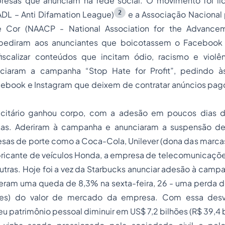
esas que anunciam na rede social. O movimento foi li
2
ADL – Anti Difamation League)
e a Associação Nacional 
 Cor (NAACP - National Association for the Advance
pediram aos anunciantes que boicotassem o Faceboo
fiscalizar conteúdos que incitam ódio, racismo e violê
niciaram a campanha “Stop Hate for Profit”, pedindo 
ebook e Instagram que deixem de contratar anúncios pag
icitário ganhou corpo, com a adesão em poucos dias 
as. Aderiram à campanha e anunciaram a suspensão de
as de porte como a Coca-Cola, Unilever (dona das marca
fabricante de veículos Honda, a empresa de telecomunicações
outras. Hoje foi a vez da Starbucks anunciar adesão à camp
eram uma queda de 8,3% na sexta-feira, 26 - uma perda d
ões) do valor de mercado da empresa. Com essa desva
eu patrimônio pessoal diminuir em US$ 7,2 bilhões (R$ 39,4 