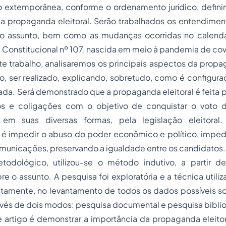
extemporânea, conforme o ordenamento jurídico, defini
a propaganda eleitoral. Serão trabalhados os entendiment
e o assunto, bem como as mudanças ocorridas no calendári
Constitucional nº 107, nascida em meio à pandemia de cov
e trabalho, analisaremos os principais aspectos da propag
o, ser realizado, explicando, sobretudo, como é configur
pada. Será demonstrado que a propaganda eleitoral é feita 
cos e coligações com o objetivo de conquistar o voto d
 em suas diversas formas, pela legislação eleitoral
é impedir o abuso do poder econômico e político, impedi
municações, preservando a igualdade entre os candidatos.
todológico, utilizou-se o método indutivo, a partir d
e o assunto. A pesquisa foi exploratória e a técnica utiliza
stamente, no levantamento de todos os dados possíveis so
vés de dois modos: pesquisa documental e pesquisa biblio
e artigo é demonstrar a importância da propaganda eleit