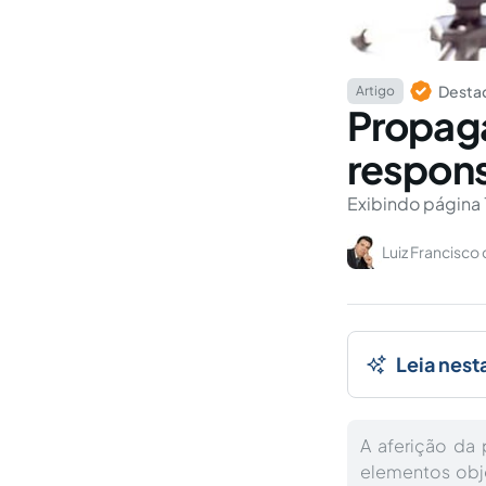
Destaq
Artigo
Propaga
respons
Exibindo página 
Luiz Francisco 
Leia nest
A aferição da 
elementos obj