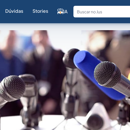
Dúvidas
Stories
IA
Fale com a