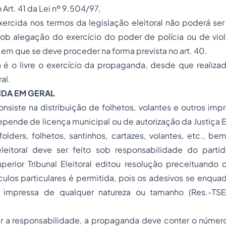
Art. 41 da Lei nº 9.504/97,
ercida nos termos da legislação eleitoral não poderá ser
b alegação do exercício do poder de polícia ou de vio
 em que se deve proceder na forma prevista no art. 40.
a é o livre o exercício da propaganda, desde que realiza
al.
NDA EM GERAL
siste na distribuição de folhetos, volantes e outros imp
epende de licença municipal ou de autorização da Justiça El
olders, folhetos, santinhos, cartazes, volantes, etc., b
eleitoral deve ser feito sob responsabilidade do parti
perior Tribunal Eleitoral editou resolução preceituando 
ulos particulares é permitida, pois os adesivos se enqua
impressa de qualquer natureza ou tamanho (Res.-TS
ir a responsabilidade, a propaganda deve conter o número