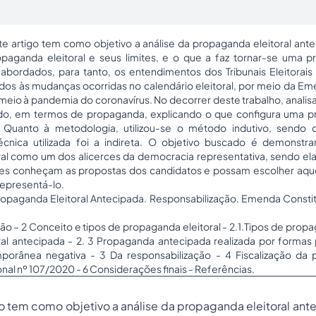
te artigo tem como objetivo a análise da propaganda eleitoral ante
aganda eleitoral e seus limites, e o que a faz tornar-se uma pr
abordados, para tanto, os entendimentos dos Tribunais Eleitorais
dos às mudanças ocorridas no calendário eleitoral, por meio da Em
 meio à pandemia do coronavírus. No decorrer deste trabalho, anali
ado, em termos de propaganda, explicando o que configura uma pr
Quanto à metodologia, utilizou-se o método indutivo, sendo 
écnica utilizada foi a indireta. O objetivo buscado é demonstra
al como um dos alicerces da democracia representativa, sendo ela
ores conheçam as propostas dos candidatos e possam escolher aq
representá-lo.
ropaganda Eleitoral Antecipada. Responsabilização. Emenda Constit
ão – 2 Conceito e tipos de propaganda eleitoral - 2.1.Tipos de propag
al antecipada - 2. 3 Propaganda antecipada realizada por formas p
orânea negativa - 3 Da responsabilização - 4 Fiscalização da
al nº 107/2020 - 6 Considerações finais - Referências.
o tem como objetivo a análise da propaganda eleitoral an