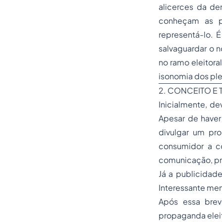
alicerces da de
conheçam as p
representá-lo. 
salvaguardar o 
no ramo eleitora
isonomia dos ple
2. CONCEITO E 
Inicialmente, d
Apesar de haver
divulgar um pro
consumidor a c
comunicação, pri
Já a publicidade
Interessante men
Após essa brev
propaganda eleit