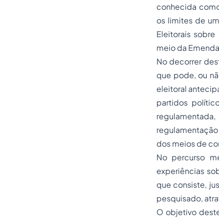
conhecida como 
os limites de um
Eleitorais sobr
meio da Emenda 
No decorrer dest
que pode, ou nã
eleitoral anteci
partidos políti
regulamentada,
regulamentação 
dos meios de co
No percurso me
experiências sobr
que consiste, ju
pesquisado, atra
O objetivo dest