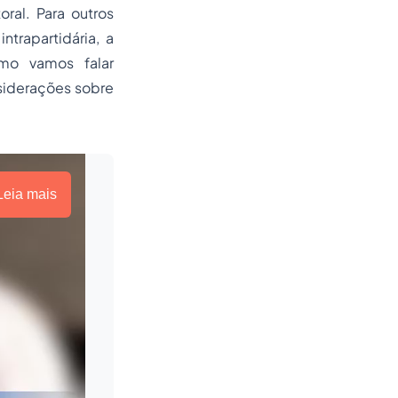
oral. Para outros
ntrapartidária, a
omo vamos falar
siderações sobre
Leia mais