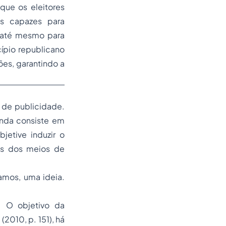
que os eleitores
s capazes para
, até mesmo para
ípio republicano
ões, garantindo a
 de publicidade.
anda consiste em
jetive induzir o
és dos meios de
amos, uma ideia.
. O objetivo da
2010, p. 151), há