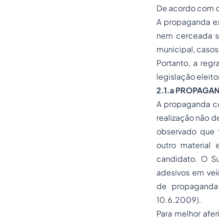
De acordo com o 
A propaganda ex
nem cerceada so
municipal, casos
Portanto, a regr
legislação eleitor
2.1.a PROPAGA
A propaganda con
realização não d
observado que f
outro material 
candidato. O Su
adesivos em veíc
de propaganda 
10.6.2009).
Para melhor afer