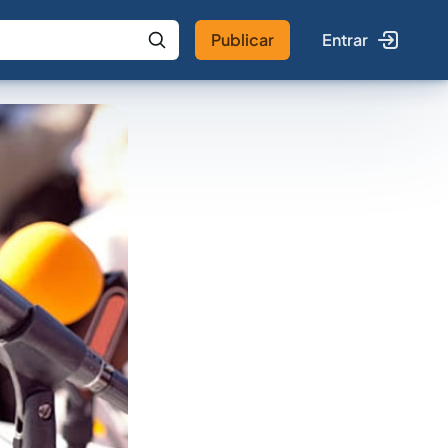
Publicar
Entrar
 IA
Buscar no Jus