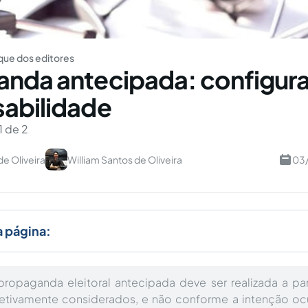
ue dos editores
nda antecipada: configur
abilidade
1 de 2
de Oliveira
William Santos de Oliveira
03/
a página:
propaganda eleitoral antecipada deve ser realizada a pa
etivamente considerados, e não conforme a intenção oc