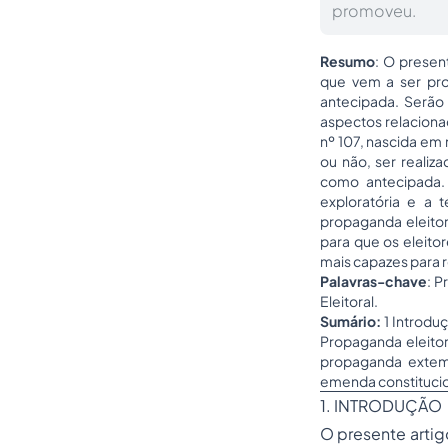
promoveu.
Resumo
: O presen
que vem a ser prop
antecipada. Serão 
aspectos relaciona
nº 107, nascida em
ou não, ser realiz
como antecipada. 
exploratória e a t
propaganda eleitor
para que os eleit
mais capazes para 
Palavras-chave
: P
Eleitoral.
Sumário:
1 Introduç
Propaganda eleitor
propaganda extemp
emenda constitucion
1. INTRODUÇÃO
O presente artig