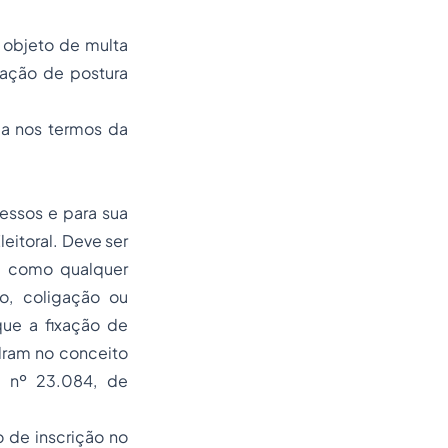
 objeto de multa
lação de postura
da nos termos da
ressos e para sua
eitoral. Deve ser
em como qualquer
do, coligação ou
que a fixação de
dram no conceito
E nº 23.084, de
 de inscrição no