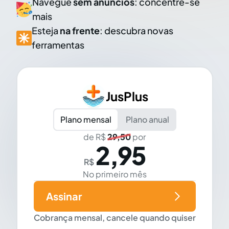
Navegue
sem anúncios
: concentre-se
mais
Esteja
na frente
: descubra novas
ferramentas
JusPlus
Plano mensal
Plano anual
de R$
29,50
por
2,95
R$
No primeiro mês
Assinar
Cobrança mensal, cancele quando quiser