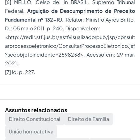
[6]
MELLO, Celso de.
in
BRASIL. Supremo Tribunal
Federal.
Arguição de Descumprimento de Preceito
Fundamental nº 132-RJ.
Relator: Ministro Ayres Britto.
DJ: 05 maio 2011. p. 240. Disponível em:
<
http://redir.stf.jus.br/estfvisualizadorpub/jsp/consult
arprocessoeletronico/ConsultarProcessoEletronico.jsf
?seqobjetoincidente=2598238
>. Acesso em: 29 mar.
2021.
[7]
Id. p. 227.
Assuntos relacionados
Direito Constitucional
Direito de Família
União homoafetiva