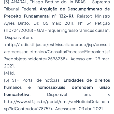
[3]
AMARAL, Thiago Bottino do.
in
BRASIL. Supremo
Tribunal Federal.
Arguição de Descumprimento de
Preceito Fundamental nº 132-RJ.
Relator: Ministro
Ayres Britto. DJ: 05 maio 2011. Nº 54 Petição
(110724/2008) - GAI - requer ingresso "amicus curiae".
Disponível em:
<
http://redir.stf.jus.br/estfvisualizadorpub/jsp/consult
arprocessoeletronico/ConsultarProcessoEletronico.jsf
?seqobjetoincidente=2598238
>. Acesso em: 29 mar.
2021.
[4]
Id.
[5]
STF, Portal de notícias.
Entidades de direitos
humanos e homossexuais defendem união
homoafetiva.
Disponível em: <
http://www.stf.jus.br/portal/cms/verNoticiaDetalhe.a
sp?idConteudo=178757
>. Acesso em: 03 abr. 2021.