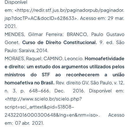
Disponível
em: <
https://redir.stf.jus.br/paginadorpub/paginador.
jsp?docTP=AC&docID=628633
>. Acesso em: 29 mar.
2021.
MENDES, Gilmar Ferreira; BRANCO, Paulo Gustavo
Gonet.
Curso de Direito Constitucional.
9. ed. São
Paulo: Saraiva, 2014.
MORAES, Raquel; CAMINO, Leoncio.
Homoafetividade
e direito: um estudo dos argumentos utilizados pelos
ministros do STF ao reconhecerem a união
homoafetiva no Brasil.
Rev. direito GV, São Paulo, v. 12,
n. 3, p. 648-666, Dec. 2016. Disponível em:
<
http://www.scielo.br/scielo.php?
script=sci_arttext&pid=S1808-
24322016000300648&lng=en&nrm=iso
>. Acesso
em: 07 abr. 2021.