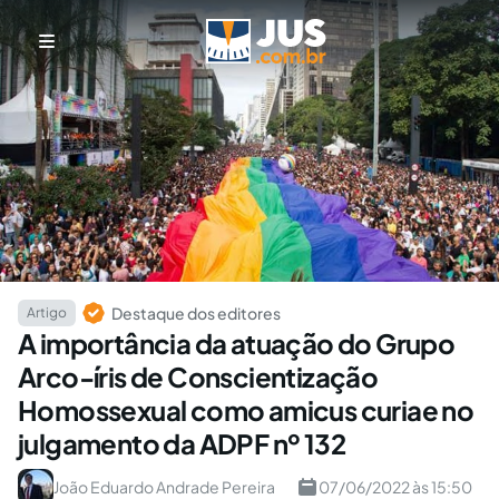
Destaque dos editores
Artigo
A importância da atuação do Grupo
Arco-íris de Conscientização
Homossexual como amicus curiae no
julgamento da ADPF nº 132
João Eduardo Andrade Pereira
07/06/2022 às 15:50