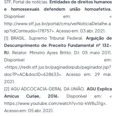
STF, Portal de notícias.
Entidades de direitos humanos
e homossexuais defendem união homoafetiva.
Disponível em: <
http://www.stf.jus.br/portal/cms/verNoticiaDetalhe.a
sp?idConteudo=178757
>. Acesso em: 03 abr. 2021.
[1]
BRASIL. Supremo Tribunal Federal.
Arguição de
Descumprimento de Preceito Fundamental nº 132-
RJ.
Relator: Ministro Ayres Britto. DJ: 05 maio 2011.
Disponível em:
<
https://redir.stf.jus.br/paginadorpub/paginador.jsp?
docTP=AC&docID=628633
>. Acesso em: 29 mar.
2021.
[2]
AGU ADCOCACIA-GERAL DA UNIÃO.
AGU Explica
Amicus Curiae, 2016.
Disponível em: <
https://www.youtube.com/watch?v=trz-kW8u31g
>.
Acesso em: 05 abr. 2021.