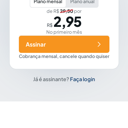
Plano mensal
Plano anual
de R$
29,50
por
2,95
R$
No primeiro mês
Assinar
Cobrança mensal, cancele quando quiser
Já é assinante?
Faça login