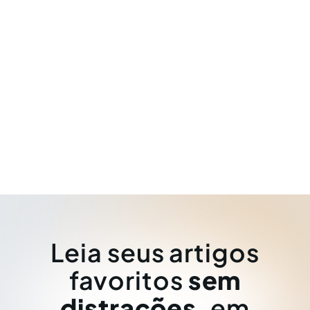
Leia seus artigos
favoritos
sem
distrações
, em