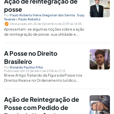
Ação de reintegração de
posse
Por
Paulo Roberto Vieira Gregorian dos Santos
,
Suzy
Tavares
e
Paulo Roberto
Destacado em 26 de Setembro de 2019 às 14:55
Apresentam-se algumas noções sobre a ação
de reintegração de posse, sua utilidade e
consequências práticas.
A Posse no Direito
Brasileiro
Por
Ronaldo Paulino Filho
Publicado em 23 de Abril de 2018 às 21:13
Breve Artigo Tratando da Figura da Posse nos
Direitos Reais e no Ordenamento Jurídico
Brasileiro.
Ação de Reintegração de
Posse com Pedido de