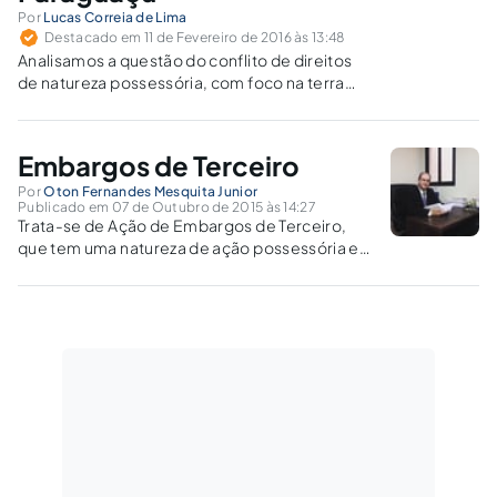
Por
Lucas Correia de Lima
Destacado em 11 de Fevereiro de 2016 às 13:48
Analisamos a questão do conflito de direitos
de natureza possessória, com foco na terra
localizada na Vila São Francisco do Paraguaçu,
no município de Cachoeira, do Estado da
Bahia.
Embargos de Terceiro
Por
Oton Fernandes Mesquita Junior
Publicado em 07 de Outubro de 2015 às 14:27
Trata-se de Ação de Embargos de Terceiro,
que tem uma natureza de ação possessória e
por isso é utilizada para defender a posse de
um terceiro atingido por decisão judicial na
qual não faz parte originariamente.