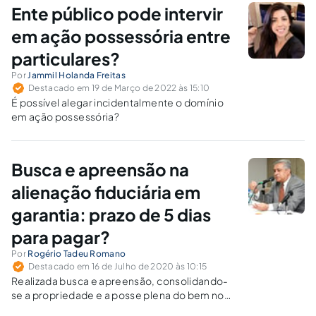
Ente público pode intervir
em ação possessória entre
particulares?
Por
Jammil Holanda Freitas
Destacado em 19 de Março de 2022 às 15:10
É possível alegar incidentalmente o domínio
em ação possessória?
Busca e apreensão na
alienação fiduciária em
garantia: prazo de 5 dias
para pagar?
Por
Rogério Tadeu Romano
Destacado em 16 de Julho de 2020 às 10:15
Realizada busca e apreensão, consolidando-
se a propriedade e a posse plena do bem no
patrimônio do credor/fiduciário, pode o