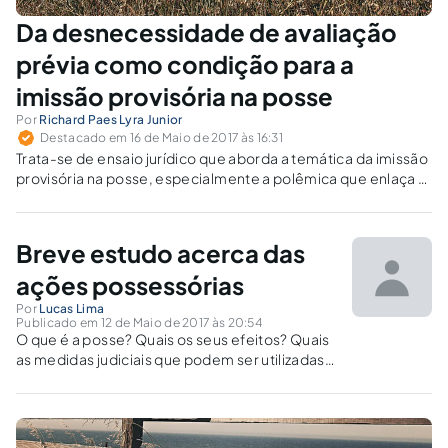
Da desnecessidade de avaliação
prévia como condição para a
imissão provisória na posse
Por
Richard Paes Lyra Junior
Destacado em 16 de Maio de 2017 às 16:31
Trata-se de ensaio jurídico que aborda a temática da imissão
provisória na posse, especialmente a polêmica que enlaça a
necessidade de avaliação prévia como condicionante ao seu
deferimento.
Breve estudo acerca das
ações possessórias
Por
Lucas Lima
Publicado em 12 de Maio de 2017 às 20:54
O que é a posse? Quais os seus efeitos? Quais
as medidas judiciais que podem ser utilizadas
nas ações possessórias?