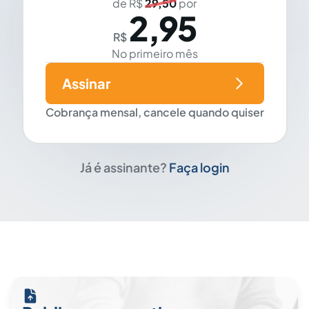
de R$
29,50
por
2,95
R$
No primeiro mês
Assinar
Cobrança mensal, cancele quando quiser
Já é assinante?
Faça login