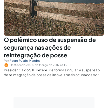
O polêmico uso de suspensão de
segurança nas ações de
reintegração de posse
Por
Pedro Puttini Mendes
Destacado em 15 de Março de 2017 às 13:10
Presidência do STF defere, de forma singular, a suspensão
de reintegração de posse de imóveis rurais ocupados por
indígenas, em Dourado-MS, e termina por prestigiar uma
invasão frente a uma reintegração de posse.