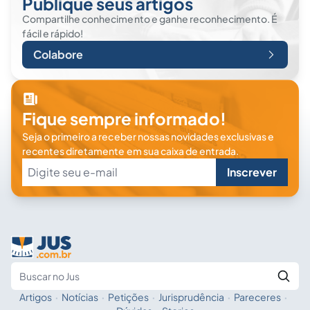
Publique seus artigos
Compartilhe conhecimento e ganhe reconhecimento. É
fácil e rápido!
Colabore
Fique sempre informado!
Seja o primeiro a receber nossas novidades exclusivas e
recentes diretamente em sua caixa de entrada.
Inscrever
Artigos
·
Notícias
·
Petições
·
Jurisprudência
·
Pareceres
·
Fale com a IA
Buscar no Jus