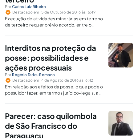
Por
Carlos Luiz Ribeiro
Destacado em 15 de Outubro de 2016 às 16:49
Execução de atividades minerárias em terreno
de terceiro requer prévio acordo, entre o
minerador e o possuidor ou posseiro do
terreno. O rito dessa ação possessória,
prevista no art. 27 do Código de Mineração
Interditos na proteção da
demanda revisão a fim de adequá-lo à
Constituição.
posse: possibilidades e
ações processuais
Por
Rogério Tadeu Romano
Destacado em 14 de Agosto de 2016 às 16:42
Em relação aos efeitos da posse, o que pode o
possuidor fazer, em termos jurídico-legais, a
fim de defender seus direitos?
Parecer: caso quilombola
de São Francisco do
Paraguaçu