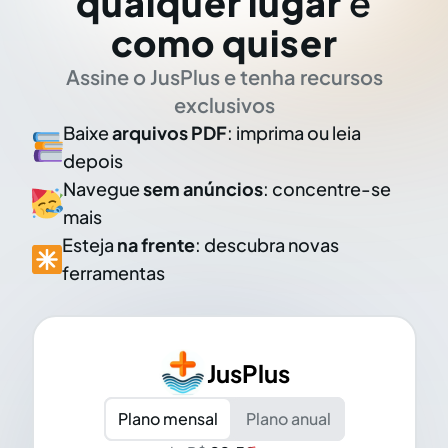
qualquer lugar
e
como quiser
Assine o JusPlus e tenha recursos
exclusivos
Baixe
arquivos PDF
: imprima ou leia
depois
Navegue
sem anúncios
: concentre-se
mais
Esteja
na frente
: descubra novas
ferramentas
JusPlus
Plano mensal
Plano anual