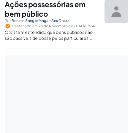
Ações possessórias em
bem público
Por
Renato Saeger Magalhães Costa
Destacado em 28 de Novembro de 2014 às 16:46
O STJ tem entendido que bens públicos não
são passíveis de posse pelos particulares.
Diante disso, responde-se a questionamento
de empresa pública estadual acerca da
impossibilidade de sofrer ações possessórias
quanto a terras de seu próprio domínio.