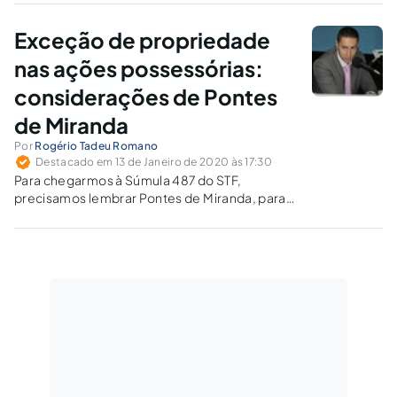
devedor efetuar o pagamento integral da
dívida, sendo-lhe restituído o bem, livre de
Exceção de propriedade
quaisquer ônus?
nas ações possessórias:
considerações de Pontes
de Miranda
Por
Rogério Tadeu Romano
Destacado em 13 de Janeiro de 2020 às 17:30
Para chegarmos à Súmula 487 do STF,
precisamos lembrar Pontes de Miranda, para
quem a posse deveria ser julgada a favor de
quem pode ser o dono, e não deve ser julgada
a favor daquele que, “evidentemente”, não é o
dono.