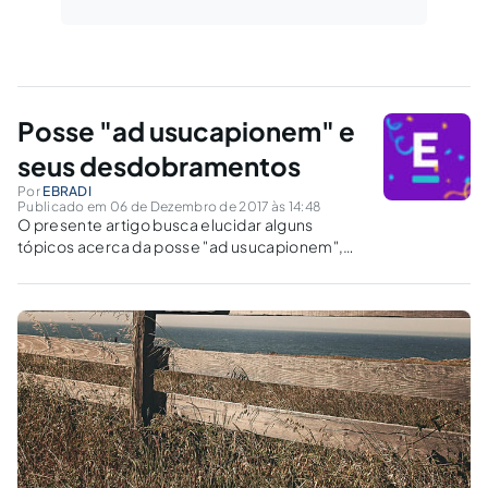
Posse "ad usucapionem" e
seus desdobramentos
Por
EBRADI
Publicado em 06 de Dezembro de 2017 às 14:48
O presente artigo busca elucidar alguns
tópicos acerca da posse "ad usucapionem",
um dos requisitos formais necessários para a
ocorrência da usucapião.