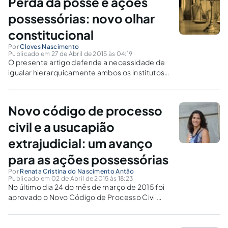
Perda da posse e ações
possessórias: novo olhar
constitucional
Por
Cloves Nascimento
Publicado em 27 de Abril de 2015 às 04:19
O presente artigo defende a necessidade de
igualar hierarquicamente ambos os institutos,
propondo-se ao aplicador do direito, como
fundamento de legitimidade, a busca da
validade substancial da norma, ou seja, a
Novo código de processo
adequação aos valores Justiça e Utilidade.
civil e a usucapião
extrajudicial: um avanço
para as ações possessórias
Por
Renata Cristina do Nascimento Antão
Publicado em 02 de Abril de 2015 às 18:23
No último dia 24 do mês de março de 2015 foi
aprovado o Novo Código de Processo Civil
(PLS nº 166 de 2010), o qual dentre as diversas
mudanças, trouxe a previsão do instituto da
Usucapião Extrajudicial.