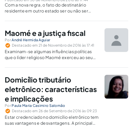
Com a nova regra, o fato do destinatário
residente em outro estado ser ou não ser
contribuinte do ICMS tornou-se irrelevante
para a definição das alíquotas aplicáveis.
Maomé e a justiça fiscal
Por
André Hermida Aguiar
Destacado em 21 de Novembro de 2016 às 17:41
Examinam-se algumas influências políticas
que o líder religioso Maomé exerceu ao seu
tempo, principalmente na área fiscal mediante
a distribuição de justiça tributária, fazendo a
associação de suas posições políticas com
Domicílio tributário
princípios constitucionais consagrados na
Carta Magna.
eletrônico: características
e implicações
Por
Paula Maria Casimiro Salomão
Destacado em 26 de Setembro de 2016 às 09:23
Estar credenciado no domicílio eletrônico tem
suas vantagens e desvantagens. A principal
desvantagem é a possibilidade de perda de