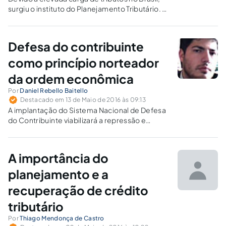
surgiu o instituto do Planejamento Tributário. O
direito do contribuinte de fazer a estruturação
de seus negócios com a carga tributária menor
possível é um consenso praticamente
Defesa do contribuinte
universal.
como princípio norteador
da ordem econômica
Por
Daniel Rebello Baitello
Destacado em 13 de Maio de 2016 às 09:13
A implantação do Sistema Nacional de Defesa
do Contribuinte viabilizará a repressão e
prevenção de atos praticados por agentes
fazendários que configuram abuso de poder
em face do contribuinte.
A importância do
planejamento e a
recuperação de crédito
tributário
Por
Thiago Mendonça de Castro