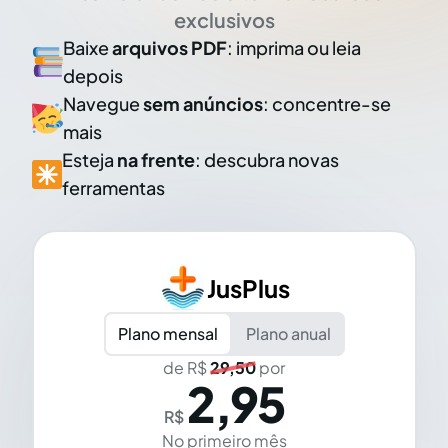
exclusivos
Baixe
arquivos PDF
: imprima ou leia
depois
Navegue
sem anúncios
: concentre-se
mais
Esteja
na frente
: descubra novas
ferramentas
JusPlus
Plano mensal
Plano anual
de R$
29,50
por
2,95
R$
No primeiro mês