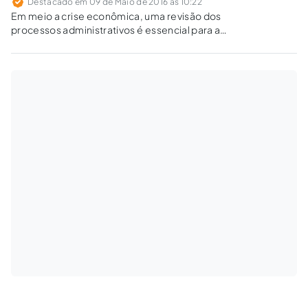
Destacado em 09 de Maio de 2016 às 10:22
Em meio a crise econômica, uma revisão dos
processos administrativos é essencial para a
contenção de gastos nas empresas.
Recuperar o que se pagou indevidamente ao
fisco revela-se uma medida indispensável.