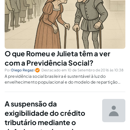
O que Romeu e Julieta têm a ver
com a Previdência Social?
Por
Diego Regazi
Destacado em 10 de Setembro de 2016 às 10:38
A previdência social brasileira é sustentável à luz do
envelhecimento populacional e do modelo de repartição
simples? O artigo confronta argumentos econômicos,
jurídicos e demográficos para questionar a viabilidade do
Welfare State e a noção de direitos sociais como cláusulas
A suspensão da
intangíveis.
exigibilidade do crédito
tributário mediante o