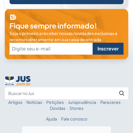
Fique sempre informado!
Seja o primeiro a receber nossas novidades exclusivas e
recentes diretamente em sua caixa de entrada.
Inscrever
Artigos
·
Notícias
·
Petições
·
Jurisprudência
·
Pareceres
·
Fale com a IA
Buscar no Jus
Dúvidas
·
Stories
Ajuda
·
Fale conosco