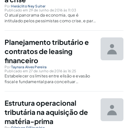
Por
Heráclito Ney Suiter
Publicado em 29 de Junho de 2016 às 11:03
O atual panorama da economia, que é
intitulado pelos pessimistas como crise, e para
os otimistas como o momento de aprimorar
sua gestão, vem afetando a maioria das
empresas. O saneamento dos custos vê-se
Planejamento tributário e
necessário.
contratos de leasing
financeiro
Por
Taynara Alves Pereira
Publicado em 27 de Junho de 2016 às 16:25
Estabelecer os limites entre elisão e evasão
fiscal e fundamental para conceituar
planejamento tributário, que por sua vez e uma
importante ferramenta para empresas
economizarem tributos. Os contratos de
Estrutura operacional
leasing são usados como meio para atingir
este fim.
tributária na aquisição de
matéria-prima
Por
Dênison D'Eleutério