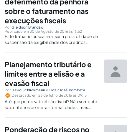
deferimento da penhora
sobre o faturamento nas
execuções fiscais
Por
Gleidson Brandão
Publicado em 30 de Agosto de 2016 às 16:52
Este trabalho busca analisar a possibilidade da
suspensão da exigibilidade dos créditos
tributários de empresas que tiveram deferidas
a penhora sobre o seu faturamento.
Realizando um estudo das possibilidades de
Planejamento tributário e
suspensão de exigibilidade dos crédito.
limites entre a elisão e a
evasão fiscal
Por
David Schlickmann
e
Odair José Trombeta
Destacado em 23 de Julho de 2016 às 09:13
Até que ponto vai a elisão fiscal? Não somente
sob critérios de meras formalidades, mas
passando por interpretações sistemáticas e
teleológicas das normas constitucionais e
infraconstitucionais atualmente vigentes,
Ponderação de riscos no
sugere-se o propósito negocial.