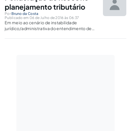
planejamento tributário
Por
Bruno da Costa
Publicado em 06 de Julho de 2016 às 06:37
Em meio ao cenário de instabilidade
jurídico/administrativa do entendimento de
matéria tributária, torna-se necessário a
ponderação dos fatores de risco para a melhor
tomada de decisão referente ao
planejamento tributário.