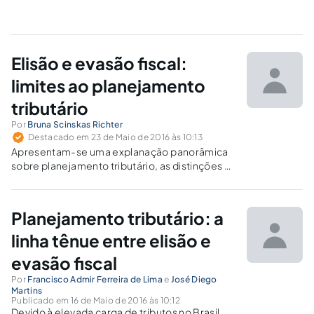
Elisão e evasão fiscal:
limites ao planejamento
tributário
Por
Bruna Scinskas Richter
Destacado em 23 de Maio de 2016 às 10:13
Apresentam-se uma explanação panorâmica
sobre planejamento tributário, as distinções e
limites havidos entre a elisão tributária e
evasão fiscal e os benefícios conquistados
através da realização de um planejamento
Planejamento tributário: a
legítimo.
linha tênue entre elisão e
evasão fiscal
Por
Francisco Admir Ferreira de Lima
e
José Diego
Martins
Publicado em 16 de Maio de 2016 às 10:12
Devido à elevada carga de tributos no Brasil,