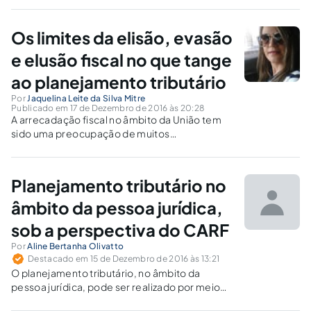
Os limites da elisão, evasão
e elusão fiscal no que tange
ao planejamento tributário
Por
Jaquelina Leite da Silva Mitre
Publicado em 17 de Dezembro de 2016 às 20:28
A arrecadação fiscal no âmbito da União tem
sido uma preocupação de muitos
doutrinadores, tendo em vista a existência de
determinadas práticas que impossibilitam a
chegada de recursos aos cofres públicos,
Planejamento tributário no
como a elisão, evasão e elusão fiscais.
âmbito da pessoa jurídica,
sob a perspectiva do CARF
Por
Aline Bertanha Olivatto
Destacado em 15 de Dezembro de 2016 às 13:21
O planejamento tributário, no âmbito da
pessoa jurídica, pode ser realizado por meio
de reorganizações societárias, em especial,