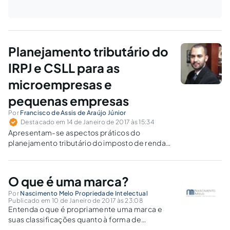
Planejamento tributário do
IRPJ e CSLL para as
microempresas e
pequenas empresas
Por
Francisco de Assis de Araújo Júnior
Destacado em 14 de Janeiro de 2017 às 15:34
Apresentam-se aspectos práticos do
planejamento tributário do imposto de renda
de pessoa jurídica e da contribuição social
sobre lucro líquido para microempresas e
empresas de pequeno porte. Traz ao final as
O que é uma marca?
vantagens e desvantagens da escolha do
regime de tributação adequado para as
Por
Nascimento Melo Propriedade Intelectual
Publicado em 10 de Janeiro de 2017 às 23:08
empresas.
Entenda o que é propriamente uma marca e
suas classificações quanto à forma de
apresentação e à natureza.