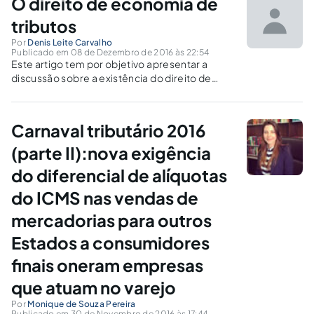
O direito de economia de
tributos
Por
Denis Leite Carvalho
Publicado em 08 de Dezembro de 2016 às 22:54
Este artigo tem por objetivo apresentar a
discussão sobre a existência do direito de
economizar tributos, ou seja, se é possível o
contribuinte se organizar de forma a pagar
menos ou nenhum imposto em determinada
Carnaval tributário 2016
situação sem estar ferindo qualquer norma.
(parte II):nova exigência
do diferencial de alíquotas
do ICMS nas vendas de
mercadorias para outros
Estados a consumidores
finais oneram empresas
que atuam no varejo
Por
Monique de Souza Pereira
Publicado em 30 de Novembro de 2016 às 17:44