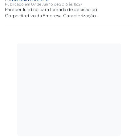
Publicado em 07 de Junho de 2016 às 16:27
Parecer Jurídico para tomada de decisão do
Corpo diretivo da Empresa.Caracterização
real de simulação, dissimulação, fraude,
evasão, vantagem fiscal sobre a égide de
glosa ou manobras jurídicas nas operações de
compra e venda de insumos envolvendo
operações interestaduais com riscos de
glosas de créditos.