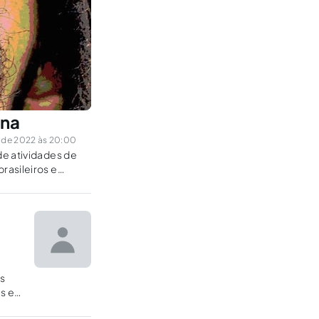
ena
 de 2022 às 20:00
de atividades de
rasileiros e
is
s e