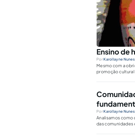
Ensino de h
Por
Karollayne Nunes
Mesmo com a obriga
promoção cultural 
indígenas.
Comunidade
fundament
Por
Karollayne Nunes
Analisamos como o
das comunidades qu
étnicos que partic