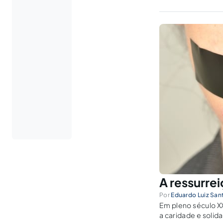
A ressurrei
Por
Eduardo Luiz San
Em pleno século XX
a caridade e solid