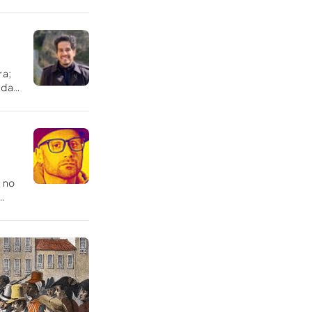
ra;
 da
e no