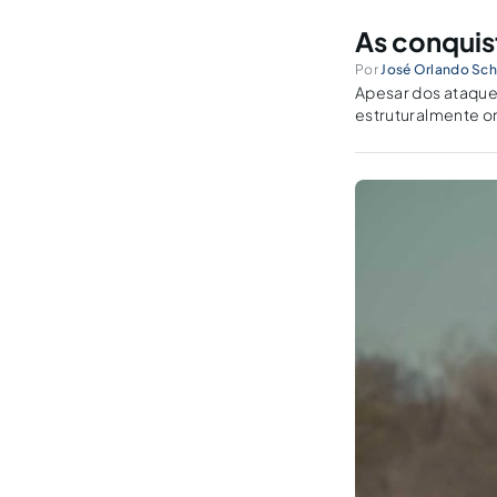
As conquist
Por
José Orlando Sch
Apesar dos ataques
estruturalmente o
trabalhadora.