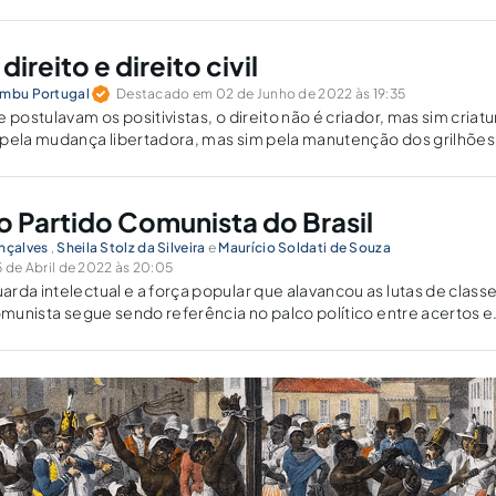
os.
direito e direito civil
imbu Portugal
Destacado em 02 de Junho de 2022 às 19:35
 postulavam os positivistas, o direito não é criador, mas sim criatu
 pela mudança libertadora, mas sim pela manutenção dos grilhões
o Partido Comunista do Brasil
onçalves
,
Sheila Stolz da Silveira
e
Maurício Soldati de Souza
de Abril de 2022 às 20:05
rda intelectual e a força popular que alavancou as lutas de class
Comunista segue sendo referência no palco político entre acertos e