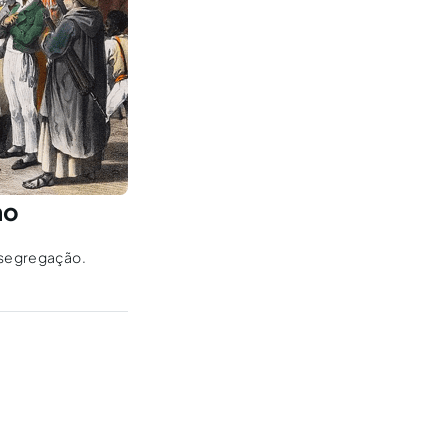
mo
e segregação.