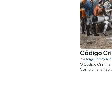
Código Cri
Por
Jorge Romcy Auad
O Código Criminal 
Como uma lei tão t