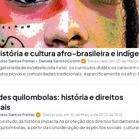
istória e cultura afro-brasileira e indíg
 dos Santos Freitas
e
Daniela Santos Cotrim
Destacado em 30 de Março
toriedade estabelecida na lei, os currículos didáticos carecem 
dos povos e comunidades tradicionais, especificamente os afro-b
s quilombolas: história e direitos
ais
 dos Santos Freitas
Destacado em 10 de Março de 2022 às 13:15
 estudo da história impacta na proteção dos direitos fundamenta
ilombolas, a partir da consideração de aspectos sociais, culturai
ularizam a identidade do povo.