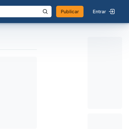
Publicar
Entrar
 IA
Buscar no Jus