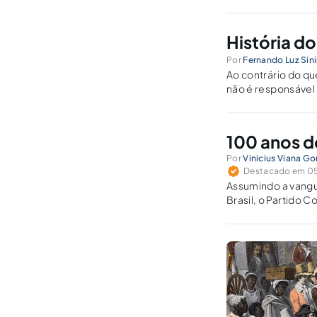
seus entes próxim
História do 
Por
Fernando Luz Sin
Ao contrário do que
não é responsável
dominação.
100 anos d
Por
Vinicius Viana G
Destacado em 05 
Assumindo a vangua
Brasil, o Partido 
erros.