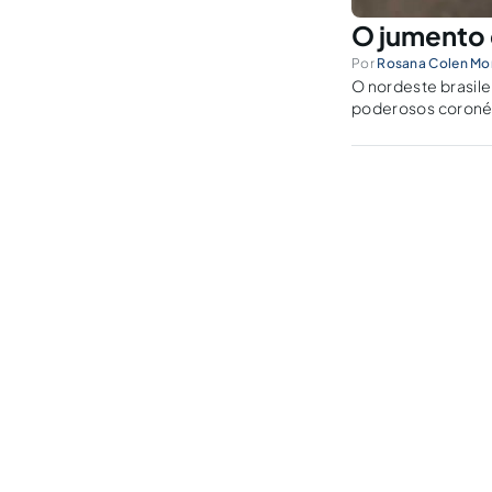
O jumento 
Por
Rosana Colen Mo
O nordeste brasile
poderosos coronéi