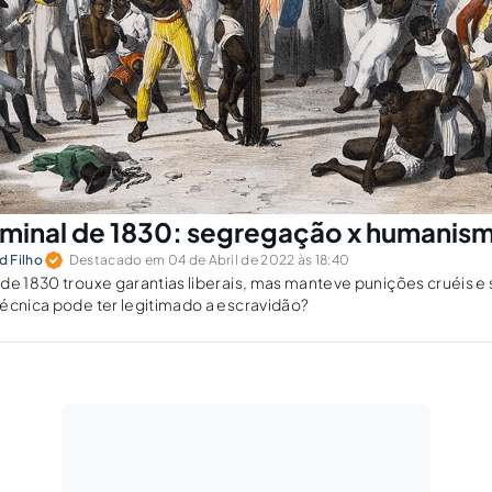
minal de 1830: segregação x humanis
 Filho
Destacado em 04 de Abril de 2022 às 18:40
de 1830 trouxe garantias liberais, mas manteve punições cruéis 
écnica pode ter legitimado a escravidão?