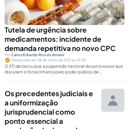
Tutela de urgência sobre
medicamentos: incidente de
demanda repetitiva no novo CPC
Por
Carlos Eduardo Rios do Amaral
Destacado em 28 de Junho de 2017 às 14:08
O STJ declarou que a suspensão nacional dos processos que
discutem o fornecimento pelo poder público de
medicamentos não incluídos em lista do SUS não pode
impedir os juízes de apreciar os pedidos de liminar em sede
de tutela de urgência.
Os precedentes judiciais e
a uniformização
jurisprudencial como
ponto essencial a