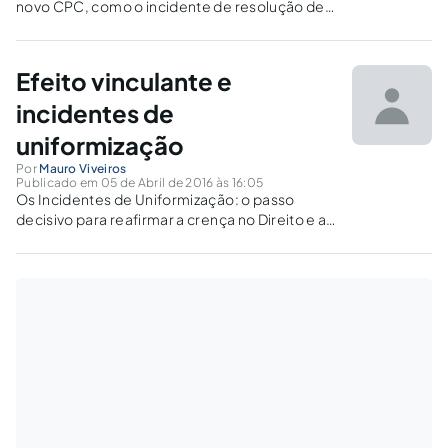
novo CPC, como o incidente de resolução de
demandas repetitivas, interagem com os
direitos individuais homogêneos. Há pontos
de convergência, mas também zonas de
Efeito vinculante e
conflitos, que serão apontados neste texto.
incidentes de
uniformização
Por
Mauro Viveiros
Publicado em 05 de Abril de 2016 às 16:05
Os Incidentes de Uniformização: o passo
decisivo para reafirmar a crença no Direito e a
confiança no Sistema de Justiça Brasileiro.