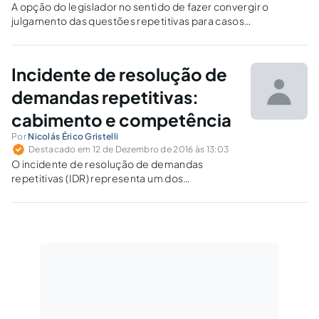
A opção do legislador no sentido de fazer convergir o
julgamento das questões repetitivas para casos
paradigmáticos somente se efetivará completamente e de
maneira inovadora se receber um gerenciamento com uso
de meios automáticos de manipulação de dados e de
Incidente de resolução de
replicação das teses aos casos individuais.
demandas repetitivas:
cabimento e competência
Por
Nicolás Érico Gristelli
Destacado em 12 de Dezembro de 2016 às 13:03
O incidente de resolução de demandas
repetitivas (IDR) representa um dos
importantes instrumentos de racionalização
do novo Código de Processo Civil.