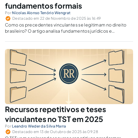
fundamentos formais
Por
Nícolas Alonso Tenório Wengrat
Destacado em 22 de Novembro de 2025 às 16:49
Como os precedentes vinculantes se legitimam no direito
brasileiro? O artigo analisa fundamentos jurídicos e
hierárquicos do sistema, destacando lei, eficácia e estrutura
como bases formais de vinculação.
Recursos repetitivos e teses
vinculantes no TST em 2025
Por
Leandro Weder da Silva Marra
Destacado em 13 de Outubro de 2025 às 09:28
O TST vem acelerando recursos repetitivos para formar