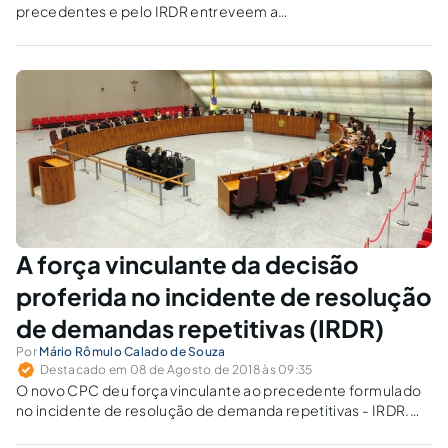
precedentes e pelo IRDR entreveem a
celeridade processual, o tratamento
isonômico e a segurança jurídica, e não o
“engessamento” da atuação interpretativa
dos juízes e tribunais, ou a supressão de
direitos dos jurisdicionados.
A força vinculante da decisão
proferida no incidente de resolução
de demandas repetitivas (IRDR)
Por
Mário Rômulo Calado de Souza
Destacado em 08 de Agosto de 2018 às 09:35
O novo CPC deu força vinculante ao precedente formulado
no incidente de resolução de demanda repetitivas - IRDR.
Desta forma, todo o ordenamento jurídico deve seguir