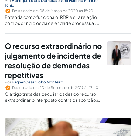
Por
Henrique Lopes Dornelas
e
Joel Marinho Palácio
Júnior
Destacado em 08 de Março de 2020 às 15:20
Entenda como funciona o IRDR e sua relação
com os princípios da celeridade processual,
segurança jurídica e isonomia processual.
O recurso extraordinário no
julgamento de incidente de
resolução de demandas
repetitivas
Por
Fagner Cesar Lobo Monteiro
Destacado em 20 de Setembro de 2019 às 17:40
O artigo trata das peculiaridades do recurso
extraordinário interposto contra os acórdãos
proferidos pelos tribunais locais no julgamento
do IRDR – incidente de resolução de
demandas repetitivas, instituto que nasceu
com o CPC/2015.