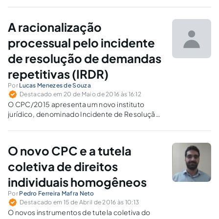
barrar ou diminuir o fluxo de demandas
repetitivas nos tribunais superiores,
especialmente no Supremo Tribunal Federal e
A racionalização
Superior Tribunal de Justiça.
processual pelo incidente
de resolução de demandas
repetitivas (IRDR)
Por
Lucas Menezes de Souza
Destacado em 20 de Maio de 2016 às 16:12
O CPC/2015 apresenta um novo instituto
jurídico, denominado Incidente de Resolução
de Demandas Repetitivas (IRDR). Cuida-se de
racional técnica que submete à análise do
segundo grau de jurisdição um "processo-
O novo CPC e a tutela
modelo" para uso como padrão decisório.
coletiva de direitos
individuais homogêneos
Por
Pedro Ferreira Mafra Neto
Destacado em 15 de Abril de 2016 às 10:13
O novos instrumentos de tutela coletiva do