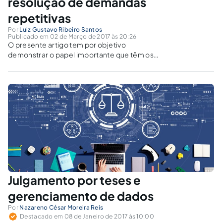
resolução de demandas
repetitivas
Por
Luiz Gustavo Ribeiro Santos
Publicado em 02 de Março de 2017 às 20:26
O presente artigo tem por objetivo
demonstrar o papel importante que têm os
precedentes judiciais e a uniformização da
jurisprudência como vertentes
imprescindíveis para a resolução das
demandas repetitivas que despencam no
Judiciário.
Julgamento por teses e
gerenciamento de dados
Por
Nazareno César Moreira Reis
Destacado em 08 de Janeiro de 2017 às 10:00