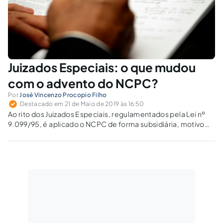
Juizados Especiais: o que mudou
com o advento do NCPC?
Por
José Vincenzo Procopio Filho
Destacado em 21 de Maio de 2019 às 16:50
Ao rito dos Juizados Especiais, regulamentados pela Lei nº
9.099/95, é aplicado o NCPC de forma subsidiária, motivo
pelo qual torna-se relevante conhecer os reflexos deste
diploma ao microssistema dos Juizados Especiais.