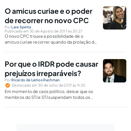
harmonicamente o entendimento firmado na decisão
paradigma.
O amicus curiae e o poder
de recorrer no novo CPC
Por
Lara Spelta
Publicado em 30 de Agosto de 2017 às 20:27
O novo CPC trouxe a possibilidade de o
amicus curiae recorrer quando da prolação de
sentenças que julguem incidentes de
resolução de demanda repetitivas.
Por que o IRDR pode causar
prejuízos irreparáveis?
Por
Ricardo de Lemos Rachman
Destacado em 30 de Julho de 2017 às 11:20
Em momento de caos político, deixar que os
membros do STJ e STJ suspendam todos os
processos de demandas que se repetem
permite o abandono jurisdicional e o caos
social, por exemplo, no caso de processos
que tratam de vida e saúde.