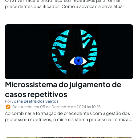
precedentes qualificados. Como a advocacia deve atuar
diante de reafirmação de jurisprudência e ratio decidendi?
Microssistema do julgamento de
casos repetitivos
Por
Joana Beatriz dos Santos
Destacado em 05 de Dezembro de 2024 às 10:15
Ao combinar a formação de precedentes com a gestão dos
processos repetitivos, o microssistema processual otimiza a
atuação do Judiciário, garantindo tanto a eficiência quanto a
uniformidade na aplicação do direito.