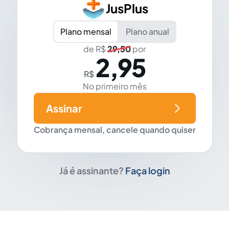
JusPlus
Plano mensal
Plano anual
de R$
29,50
por
2,95
R$
No primeiro mês
Assinar
Cobrança mensal, cancele quando quiser
Já é assinante?
Faça login