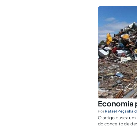
Economia p
Por
Rafael Peçanha 
O artigo busca um
do conceito de des
legislação brasilei