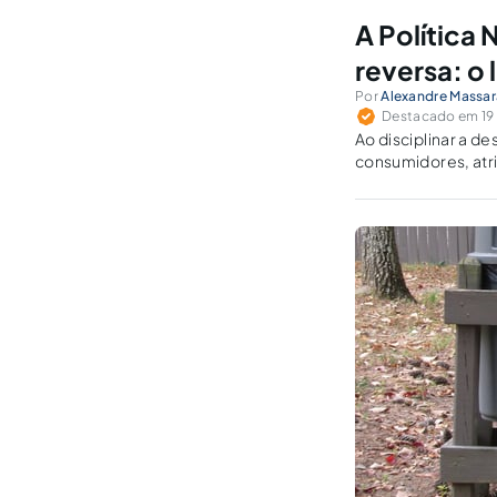
A Política 
reversa: o 
Por
Alexandre Massar
Destacado em 19 d
Ao disciplinar a d
consumidores, atri
problemática verif
compartilhada.