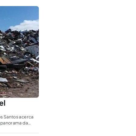
el
os Santos acerca
l panorama da