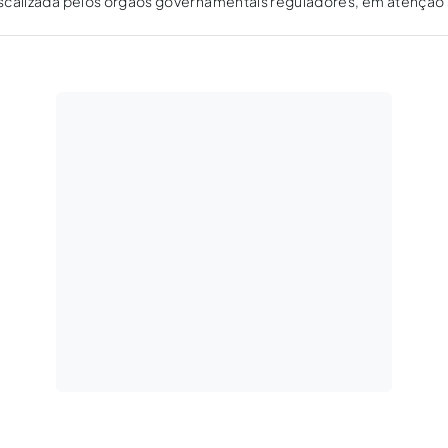
 fiscalizada pelos órgãos governamentais reguladores, em atençã
ambiental nas atividades econômicas.