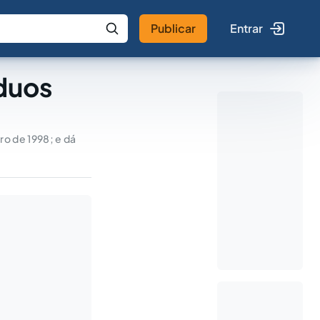
Publicar
Entrar
 IA
Buscar no Jus
íduos
iro de 1998; e dá