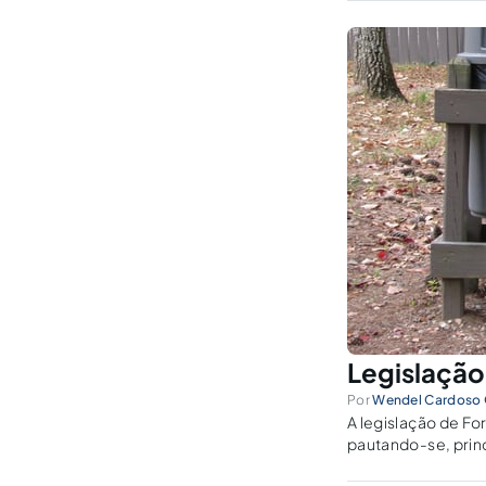
Legislação
Por
Wendel Cardoso O
A legislação de Fo
pautando-se, princ
comparada com a l