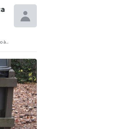
ca
o à
ade