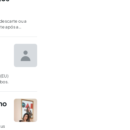
 descarte ou a
nte após a
 (EU)
mbos.
no
tus