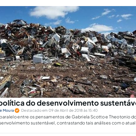
olítica do desenvolvimento sustentáv
de Moura
Destacado em 09 de Abril de 2018 às 15:40
 paralelo entre os pensamentos de Gabriela Scotto e Theotonio d
envolvimento sustentável, contrastando tais análises com o atua
ra sobre lixo eletrônico (e-waste).