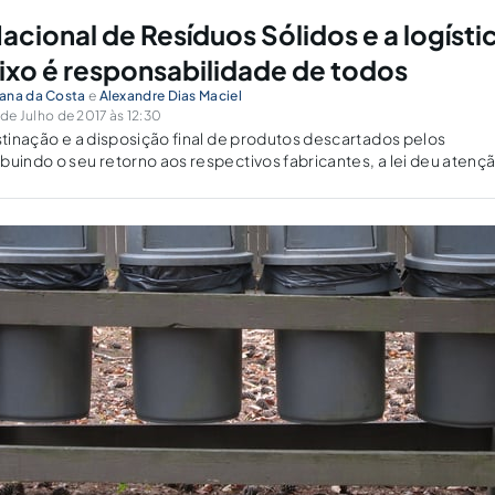
Nacional de Resíduos Sólidos e a logísti
lixo é responsabilidade de todos
ana da Costa
e
Alexandre Dias Maciel
e Julho de 2017 às 12:30
estinação e a disposição final de produtos descartados pelos
buindo o seu retorno aos respectivos fabricantes, a lei deu atençã
icada no ocaso do ciclo produtivo e estabeleceu a responsabilid