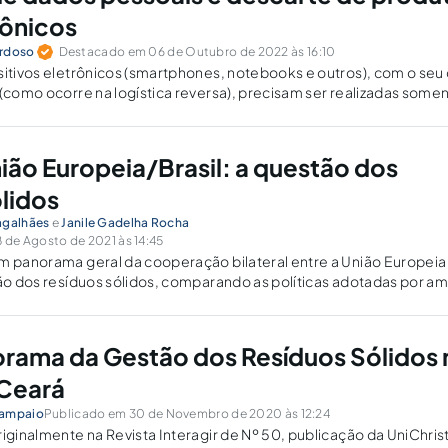
rônicos
ardoso
Destacado em 06 de Outubro de 2022 às 16:10
sitivos eletrônicos (smartphones, notebooks e outros), com o seu
 (como ocorre na logística reversa), precisam ser realizadas some
a de arquivos, aplicativos e dados.
ião Europeia/Brasil: a questão dos
ólidos
agalhães
e
Janile Gadelha Rocha
de Agosto de 2021 às 14:45
m panorama geral da cooperação bilateral entre a União Europeia
tão dos resíduos sólidos, comparando as políticas adotadas por a
rama da Gestão dos Resíduos Sólidos 
 Ceará
Sampaio
Publicado em 30 de Novembro de 2020 às 12:24
riginalmente na Revista Interagir de Nº 50, publicação da UniChris