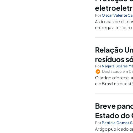
eletroelet
Por
Oscar Valente C
As trocas de dispo
entrega a terceiro
eliminação adequad
Relação Un
resíduos s
Por
Narjara Soares M
Destacado em 08 
O artigo oferece u
e o Brasil na ques
Breve pano
Estado do
Por
Patrícia Gomes 
Artigo publicado o