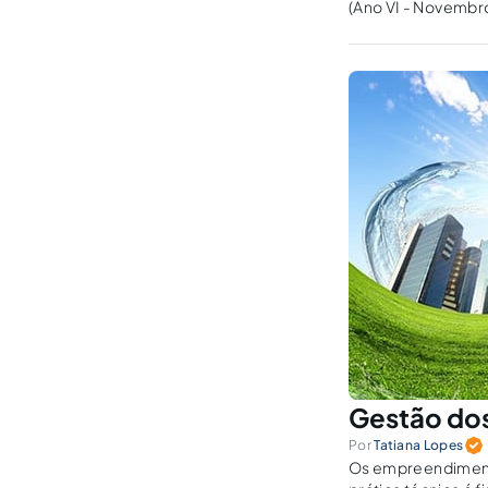
(Ano VI - Novembr
gratuita). Orientad
Gestão dos 
Por
Tatiana Lopes
Os empreendimentos