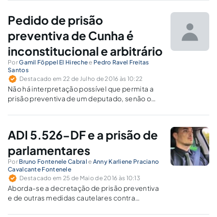
beneficio pessoal de alguns parlamentares,
desvirtuando a sua finalidade, transformando-
Pedido de prisão
se em privilégios e favorecendo a corrupção.
preventiva de Cunha é
inconstitucional e arbitrário
Por
Gamil Föppel El Hireche
e
Pedro Ravel Freitas
Santos
Destacado em 22 de Julho de 2016 às 10:22
Não há interpretação possível que permita a
prisão preventiva de um deputado, senão o
reconhecimento da imprestabilidade da
Constituição.
ADI 5.526-DF e a prisão de
parlamentares
Por
Bruno Fontenele Cabral
e
Anny Karliene Praciano
Cavalcante Fontenele
Destacado em 25 de Maio de 2016 às 10:13
Aborda-se a decretação de prisão preventiva
e de outras medidas cautelares contra
parlamentares federais, comentando o