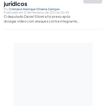
jurídicos
Por
Cristiano Henrique Oliveira Campos
Publicado em 21 de Fevereiro de 2021 às 00:43
O deputado Daniel Silveira foi preso após
divulgar vídeo com ataques contra integrantes
do STF e apologia ao Ato Institucional Nº 5 (AI-
5). A prisão do parlamentar foi ordenada pelo
Ministro Alexandre de Moraes e gerou grande
repercussão midiática.