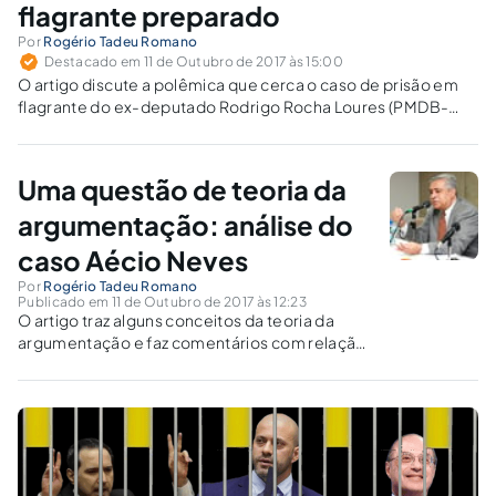
flagrante preparado
Por
Rogério Tadeu Romano
Destacado em 11 de Outubro de 2017 às 15:00
O artigo discute a polêmica que cerca o caso de prisão em
flagrante do ex-deputado Rodrigo Rocha Loures (PMDB-
PR).
Uma questão de teoria da
argumentação: análise do
caso Aécio Neves
Por
Rogério Tadeu Romano
Publicado em 11 de Outubro de 2017 às 12:23
O artigo traz alguns conceitos da teoria da
argumentação e faz comentários com relação
a caso em que se entende que a providência
de aplicação de medidas cautelares está
sujeita à apreciação pela Casa Legislativa
competente.