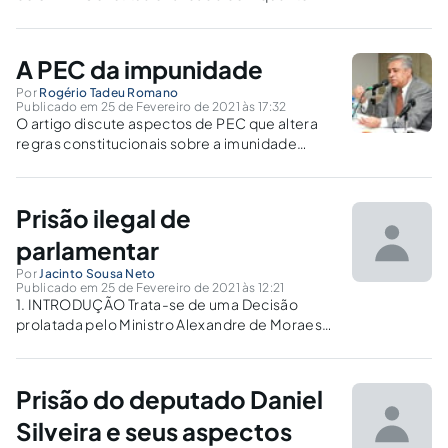
decorrente do Regimento Interno? Há
Instituição velada do juízo da instrução? O
silencio do Parquet? Há Justa causa específica
A PEC da impunidade
para prisão preventiva?
Por
Rogério Tadeu Romano
Publicado em 25 de Fevereiro de 2021 às 17:32
O artigo discute aspectos de PEC que altera
regras constitucionais sobre a imunidade
parlamentar.
Prisão ilegal de
parlamentar
Por
Jacinto Sousa Neto
Publicado em 25 de Fevereiro de 2021 às 12:21
1. INTRODUÇÃO Trata-se de uma Decisão
prolatada pelo Ministro Alexandre de Moraes
do Supremo Tribunal Federal (STF), com base
no Inquérito Administrativo nº 4.781-DF,
instaurado mediante a Portaria nº 69, de
Prisão do deputado Daniel
14/03/2019, da lavra do então Presidente do
STF, Dias...
Silveira e seus aspectos