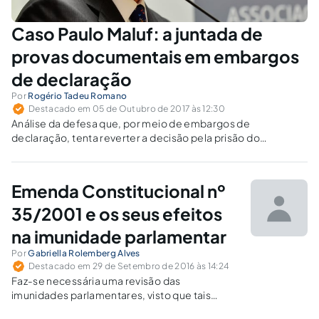
Caso Paulo Maluf: a juntada de
provas documentais em embargos
de declaração
Por
Rogério Tadeu Romano
Destacado em 05 de Outubro de 2017 às 12:30
Análise da defesa que, por meio de embargos de
declaração, tenta reverter a decisão pela prisão do
deputado.
Emenda Constitucional nº
35/2001 e os seus efeitos
na imunidade parlamentar
Por
Gabriella Rolemberg Alves
Destacado em 29 de Setembro de 2016 às 14:24
Faz-se necessária uma revisão das
imunidades parlamentares, visto que tais
prerrogativas passaram a ser utilizadas para