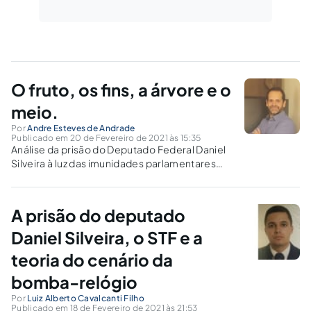
O fruto, os fins, a árvore e o
meio.
Por
Andre Esteves de Andrade
Publicado em 20 de Fevereiro de 2021 às 15:35
Análise da prisão do Deputado Federal Daniel
Silveira à luz das imunidades parlamentares
previstas na Constituição Federal.
A prisão do deputado
Daniel Silveira, o STF e a
teoria do cenário da
bomba-relógio
Por
Luiz Alberto Cavalcanti Filho
Publicado em 18 de Fevereiro de 2021 às 21:53