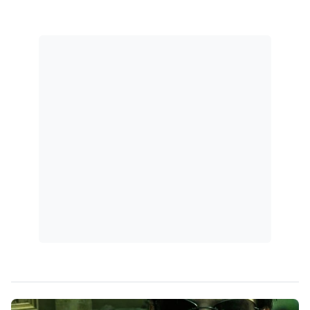
afastamento cautelar do deputado Eduardo
Cunha e a prisão preventiva do Senador
Delcídio do Amaral.