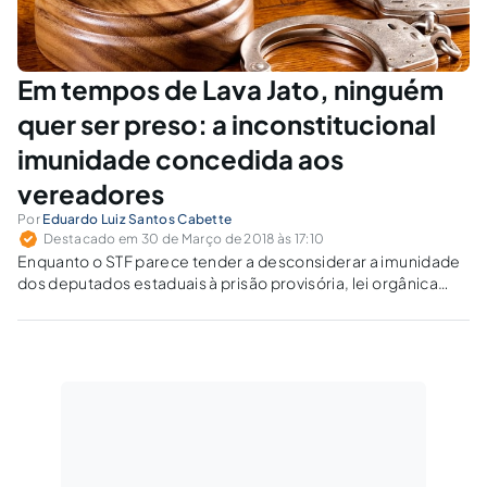
Em tempos de Lava Jato, ninguém
quer ser preso: a inconstitucional
imunidade concedida aos
vereadores
Por
Eduardo Luiz Santos Cabette
Destacado em 30 de Março de 2018 às 17:10
Enquanto o STF parece tender a desconsiderar a imunidade
dos deputados estaduais à prisão provisória, lei orgânica
municipal, da cidade de Timon - MA, confere a vereadores as
mesmas imunidades que detêm os parlamentares estaduais
e federais.