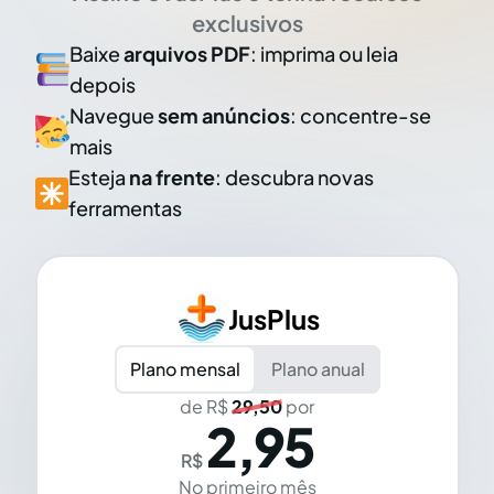
exclusivos
Baixe
arquivos PDF
: imprima ou leia
depois
Navegue
sem anúncios
: concentre-se
mais
Esteja
na frente
: descubra novas
ferramentas
JusPlus
Plano mensal
Plano anual
de R$
29,50
por
2,95
R$
No primeiro mês