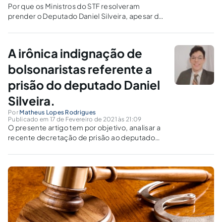
Por que os Ministros do STF resolveram
prender o Deputado Daniel Silveira, apesar de
sua imunidade parlamentar?
A irônica indignação de
bolsonaristas referente a
prisão do deputado Daniel
Silveira.
Por
Matheus Lopes Rodrigues
Publicado em 17 de Fevereiro de 2021 às 21:09
O presente artigo tem por objetivo, analisar a
recente decretação de prisão ao deputado
Daniel Silveira por ordem do Ministro do
Supremo Alexandre de Moraes. A decisão em
comento, gerou grande polêmica sob
supostos abusos face à garantias
parlamentares.