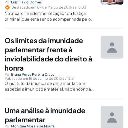
Por
Luiz Flávio Gomes
Destacado em 07 de Março de 2016 às 15:03
No atual clima de “morolização” da Justiça
criminal (que está sendo acompanhada pelo
STF: sua polêmica interpretação da presunção
de inocência não deixa dúvida sobre isso), é
absolutamente previsível que Eduardo Cunha
Os limites da imunidade
irá para a prisão.
parlamentar frente à
inviolabilidade do direito à
honra
Por
Bruna Peres Pereira Cravo
Publicado em 15 de Junho de 2015 às 18:34
O instituto da imunidade parlamentar, em
especial a imunidade material, não encontra
barreiras no que tange o artigo 5º, X, da CRFB.
Respaldados pela prerrogativa,
parlamentares proferem ofensas de cunho
Uma análise à imunidade
pessoal que em nada cingem a atividade
legislativa.
parlamentar
Por
Monique Morais de Moura