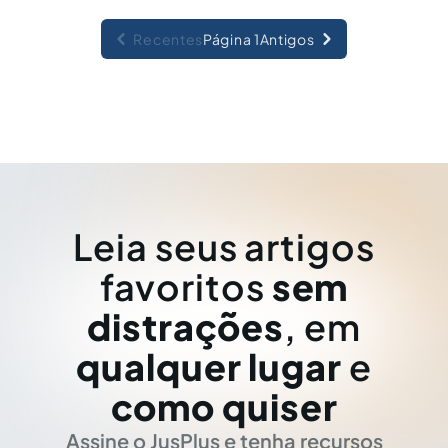
Recentes
Página 1
Antigos
Leia seus artigos
favoritos
sem
distrações
, em
qualquer lugar
e
como quiser
Assine o JusPlus e tenha recursos