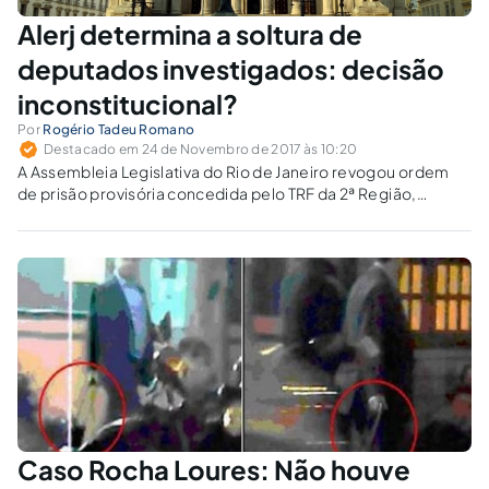
Alerj determina a soltura de
deputados investigados: decisão
inconstitucional?
Por
Rogério Tadeu Romano
Destacado em 24 de Novembro de 2017 às 10:20
A Assembleia Legislativa do Rio de Janeiro revogou ordem
de prisão provisória concedida pelo TRF da 2ª Região,
determinando a soltura de três deputados estaduais
investigados pela Operação Cadeia Velha, que desarticula
um suposto esquema de corrupção entre políticos e
empresários do transporte público no Rio.
Caso Rocha Loures: Não houve