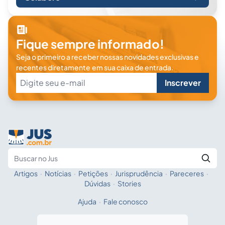
Fique sempre informado!
Seja o primeiro a receber nossas novidades exclusivas e
recentes diretamente em sua caixa de entrada.
Inscrever
Artigos
·
Notícias
·
Petições
·
Jurisprudência
·
Pareceres
·
Fale com a IA
Buscar no Jus
Dúvidas
·
Stories
Ajuda
·
Fale conosco