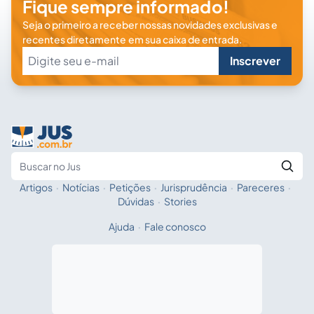
Fique sempre informado!
Seja o primeiro a receber nossas novidades exclusivas e
recentes diretamente em sua caixa de entrada.
Inscrever
Artigos
·
Notícias
·
Petições
·
Jurisprudência
·
Pareceres
·
Fale com a IA
Buscar no Jus
Dúvidas
·
Stories
Ajuda
·
Fale conosco