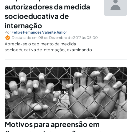
não.
autorizadores da medida
socioeducativa de
internação
Por
Felipe Fernandes Valente Júnior
Destacado em 08 de Dezembro de 2017 às 08:00
Aprecia-se o cabimento da medida
socioeducativa de internação, examinando
seus requisitos, bem como o momento
oportuno para a sua aplicação.
Motivos para apreensão em