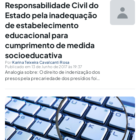
sobre a árdua luta para se tentar incluí-lo no
Responsabilidade Civil do
mercado de trabalho, quando o preconceito,
o medo e a desinformação ainda
Estado pela inadequação
preponderam sobre a consciência social
de estabelecimento
solidária.
educacional para
cumprimento de medida
socioeducativa
Por
Karina Teixeira Cavalcanti Rosa
Publicado em 13 de Junho de 2017 às 19:37
Analogia sobre: O direito de indenização dos
presos pela precariedade dos presídios foi
reconhecida e o Estado condenado a pagar,
Teria este mesmo direito de indenização os
adolescentes internados em cumprimento de
medida socioeducativa?