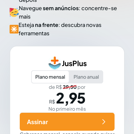
Navegue
sem anúncios
: concentre-se
mais
Esteja
na frente
: descubra novas
ferramentas
JusPlus
Plano mensal
Plano anual
de R$
29,50
por
2,95
R$
No primeiro mês
Assinar