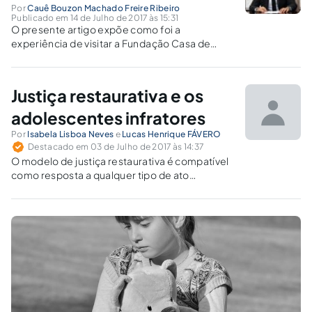
Por
Cauê Bouzon Machado Freire Ribeiro
Publicado em 14 de Julho de 2017 às 15:31
O presente artigo expõe como foi a
experiência de visitar a Fundação Casa de
Taubaté, antiga FEBEM. A pesquisa de campo
foi muito interessante para perceber que a
censura a tudo e o silêncio como sinônimo de
Justiça restaurativa e os
obediência ainda imperam nessas instituições.
adolescentes infratores
Por
Isabela Lisboa Neves
e
Lucas Henrique FÁVERO
Destacado em 03 de Julho de 2017 às 14:37
O modelo de justiça restaurativa é compatível
como resposta a qualquer tipo de ato
infracional, com exceção dos dolosos contra a
vida.