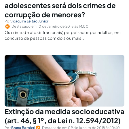
adolescentes será dois crimes de
corrupção de menores?
Por
Joaquim Leitão Júnior
Destacado em 10 de Janeiro de 2018 às 14:00
Os crimes (e atos infracionais) perpetrados por adultos, em
concurso de pessoas com dois ou mais
adolescentes/crianças dá ensejo à autuação por dois ou
mais crimes de corrupção de menores ao perpetrador?
Extinção da medida socioeducativa
(art. 46, § 1º, da Lei n. 12.594/2012)
Por
Bruna Barbieri
Destacado em 09 de Janeiro de 2018 às 10:40