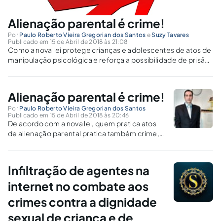
Alienação parental é crime!
Por
Paulo Roberto Vieira Gregorian dos Santos
e
Suzy Tavares
Publicado em 15 de Abril de 2018 às 21:08
Como a nova lei protege crianças e adolescentes de atos de
manipulação psicológica e reforça a possibilidade de prisão
preventiva e sanções criminais para quem descumprir as
medidas?
Alienação parental é crime!
Por
Paulo Roberto Vieira Gregorian dos Santos
Publicado em 15 de Abril de 2018 às 20:46
De acordo com a nova lei, quem pratica atos
de alienação parental pratica também crime,
podendo incorrer em penas de prisão
preventiva ou por descumprimento de
medidas protetivas garantidas pelo ECA e pela
Infiltração de agentes na
Lei Maria da Penha, dentre outras penalidades.
internet no combate aos
crimes contra a dignidade
sexual de criança e de