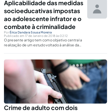
Aplicabilidade das medidas
socioeducativas impostas
ao adolescente infrator e o
combate à criminalidade
Por
Érica Dandara Sousa Moreira
Publicado em 17 de Janeiro de 2018 às 02:12
O presente artigo tem como objetivo central a
realização de um estudo voltado à análise das
medidas socioeducativas, em especial a
medida de internação, tomando como base o
que dispõe o Estatuto da Criança e do
Adolescente e perfazendo análises críticas.
Crime de adulto com dois