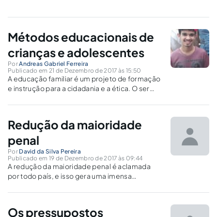
Métodos educacionais de
crianças e adolescentes
Por
Andreas Gabriel Ferreira
Publicado em 21 de Dezembro de 2017 às 15:50
A educação familiar é um projeto de formação
e instrução para a cidadania e a ética. O ser
humano não nasce só, não estando apto em
seu físico ou psicológico para viver só, assim
desde a infância a família possui um caráter
Redução da maioridade
importante para sua formação.
penal
Por
David da Silva Pereira
Publicado em 19 de Dezembro de 2017 às 09:44
A redução da maioridade penal é aclamada
por todo país, e isso gera uma imensa
discussão sobre sua constitucionalidade, pois
diversos doutrinadores entendem que a
maioridade penal é uma cláusula pétrea, não
Os pressupostos
podendo ser mudada, e outros entendem que