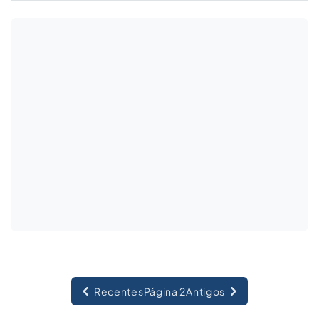
cibernética, só podendo ser adotada na
apuração de crimes previstos em um rol
taxativo.
Recentes
Página 2
Antigos