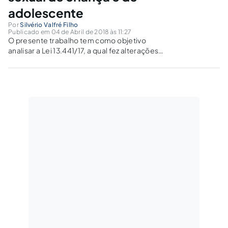
adolescente
Por
Silvério Valfré Filho
Publicado em 04 de Abril de 2018 às 11:27
O presente trabalho tem como objetivo
analisar a Lei 13.441/17, a qual fez alterações
significativas na Lei 8.069/90 (Estatuto da
Criança e do Adolescente), com a previsão de
agente infiltrado na internet no combate aos
crimes contra a dignidade sexual de criança e
de adolescente como sendo um avanço
significativo nas técnicas especiais de
investigação criminal. Referida modalidade de
investigação foi instituída através da Lei
13.441/17.