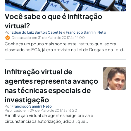
Você sabe o que é infiltração
virtual?
Por
Eduardo Luiz Santos Cabette
e
Francisco Sannini Neto
Destacado em 31 de Maio de 2017 às 14:00
Conheça um pouco mais sobre este instituto que, agora
plasmado no ECA, já era previsto na Lei de Drogas e na Lei de
Organização Criminosa.
Infiltração virtual de
agentes representa avanço
nas técnicas especiais de
investigação
Por
Francisco Sannini Neto
Publicado em 09 de Maio de 2017 às 16:20
A infiltração virtual de agentes exige prévia e
circunstanciada autorização judicial, que
estabelecerá os limites da investigação