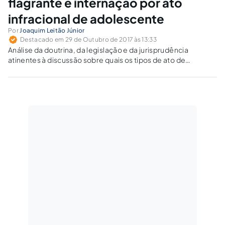
flagrante e internação por ato
infracional de adolescente
Por
Joaquim Leitão Júnior
Destacado em 29 de Outubro de 2017 às 13:33
Análise da doutrina, da legislação e da jurisprudência
atinentes à discussão sobre quais os tipos de ato de
violência ou ameaça que ensejam a confecção do auto de
apreensão em flagrante de ato infracional e a internação do
adolescente infrator.