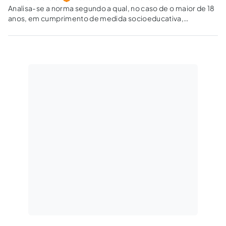
Analisa-se a norma segundo a qual, no caso de o maior de 18
anos, em cumprimento de medida socioeducativa,
responder a processo-crime, é facultado à autoridade
judiciária decidir sobre eventual extinção da execução.