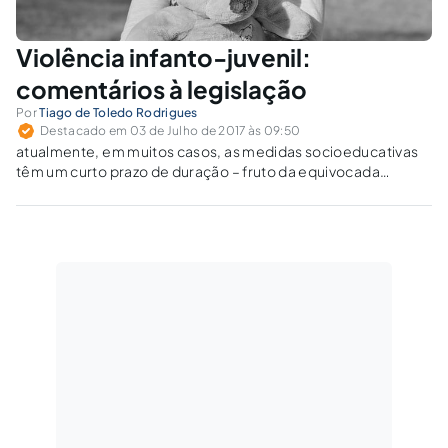
Violência infanto-juvenil:
comentários à legislação
Por
Tiago de Toledo Rodrigues
Destacado em 03 de Julho de 2017 às 09:50
atualmente, em muitos casos, as medidas socioeducativas
têm um curto prazo de duração – fruto da equivocada
interpretação da lei, sua má aplicação ou influência da
superlotação – e, nestas circunstâncias, não cumpre a
finalidade a que se destina.