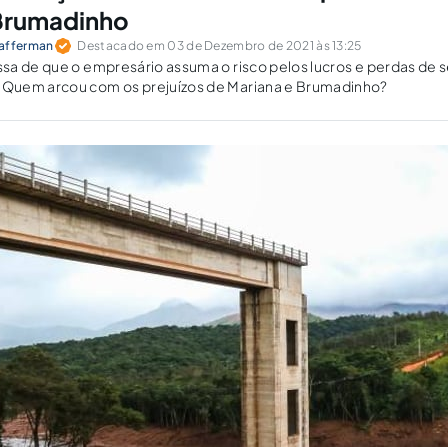
 Brumadinho
hafferman
Destacado em 03 de Dezembro de 2021 às 13:25
sa de que o empresário assuma o risco pelos lucros e perdas de 
Quem arcou com os prejuízos de Mariana e Brumadinho?