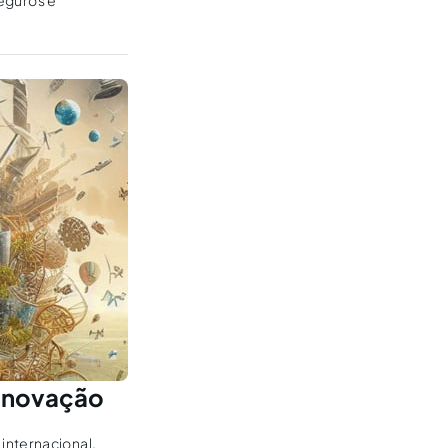
seguros e
.
 inovação
internacional,