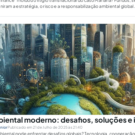
 finance" moldou o litígio transnacional do caso Mariana? Fundos, 
niram a estratégia, o risco e a responsabilização ambiental global
biental moderno: desafios, soluções e
nior
Publicado em 21 de Julho de 2025 às 21:40
iental pode enfrentar desafios globais? Tecnologia, cooperação 