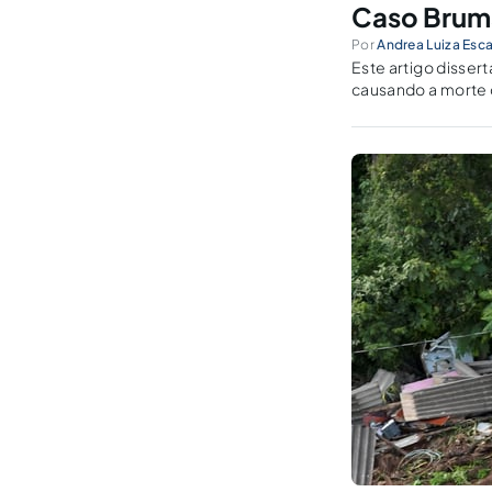
Caso Bruma
Por
Andrea Luiza Esc
Este artigo dissertará s
causando a morte de 270 pess
próximas a Bruma