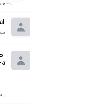
enciais para um futuro resiliente.
al
o com
,
no
e a
as
ental