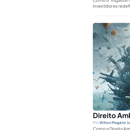
Como o "litigation
investidores redefi
Direito Am
Por
Wilton Magário Ju
Como o Direito Amb