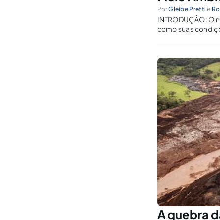
Por
Gleibe Pretti
e
Ro
INTRODUÇÂO: O mei
como suas condiçõ
perceber o meio Am
A quebra d