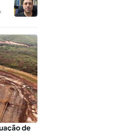
m
..
tuação de