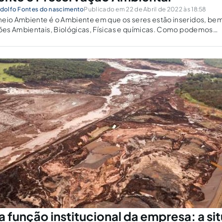
dolfo Fontes do nascimento
Publicado em 22 de Abril de 2022 às 18:58
o Ambiente é o Ambiente em que os seres estão inseridos, be
es Ambientais, Biológicas, Físicas e químicas. Como podemos
biente é o Detentor das Formas idéias de Vida, sendo ela o meio.
a função institucional da empresa: a si