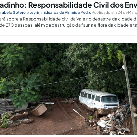
dinho: Responsabilidade Civil dos En
arabelo Sotero
e
Leyrimi Eduarda de Almeida Pedro
Publicado em 24 de Març
obre a Responsabilidade civil da Vale no desastre da cidade de Brumadinho,
oas, além da destruição da fauna e flora da cidade e também de regiões
dinho.