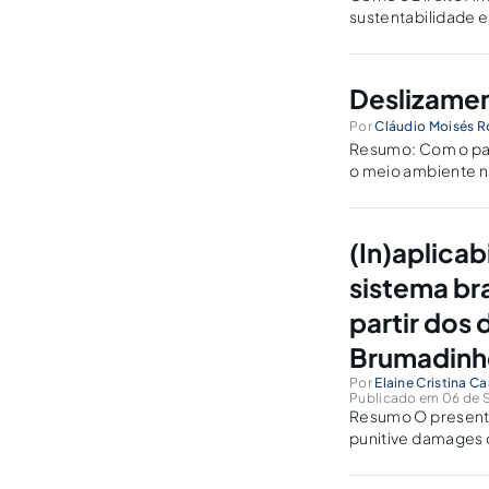
Deslizamen
Por
Cláudio Moisés R
Resumo: Com o pas
o meio ambiente n
punições com impo
viveu-se...
(In)aplicab
sistema bra
partir dos
Brumadinh
Por
Elaine Cristina 
Publicado em 06 de S
Resumo O presente 
punitive damages 
prejudiciais ao me
no Brasil, apresent