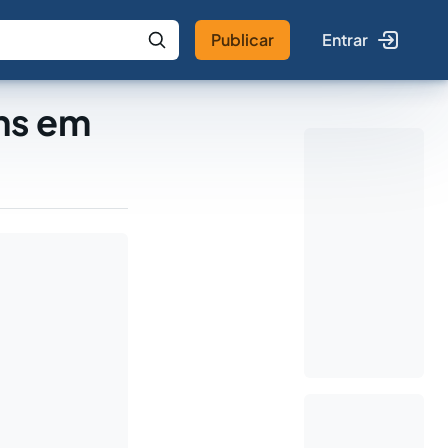
Publicar
Entrar
 IA
Buscar no Jus
ns em