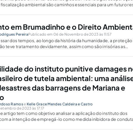
sustentabilidade e fiscalização ambiental são caminhos ess
to em Brumadinho e o Direito Ambient
odrigues Pereira
Publicado em 06 de Novembro de 2023 às 11:57
sar dos tempos, ao longo da história da humanidade, a proteçã
ão teve tratamento devidamente, assim como são irrisórias as
sição aos agentes que causam danos à natureza. Nesse contexto
ilidade do instituto punitive damages 
sileiro de tutela ambiental: uma anális
 desastres das barragens de Mariana e
o
Cardoso Ramos
e
Kelle Grace Mendes Caldeira e Castro
etembro de 2023 às 17:17
artigo tem como objetivo analisar a aplicação do instituto dos
com a intenção de empregá-lo como medida inibidora de condut
io ambiente. Inicialmente, aborda-se o sistema de proteção ambi
ando a...