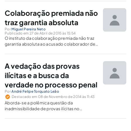
grande gama de investimentos em recursos
humanos e monetários e, que inúmeras vezes
Colaboração premiada não
resulta em nada.
traz garantia absoluta
Por
Miguel Pereira Neto
Publicado em 27 de Abril de 2015 às 15:54
O instituto da colaboração premiada não traz
garantia absoluta ao acusado colaborador de
que o magistrado siga à risca o ajustado com o
Ministério Público, vez que o julgador não está
vinculado aos termos do ajuste, mas sim ao
A vedação das provas
seu livre convencimento motivado, podendo,
portanto, absolver, aplicar perdão judicial ou
ilícitas e a busca da
até mesmo fixar pena e regime para
verdade no processo penal
cumprimento diferenciados.
Por
André Felipe Torquato Leão
Destacado em 08 de Novembro de 2014 às 11:43
Aborda-se a polêmica questão da
inadmissibilidade de provas ilícitas no
processo, em especial o penal, e os
problemas de ordem prática que a aplicação
incondicional do instituto pode gerar.