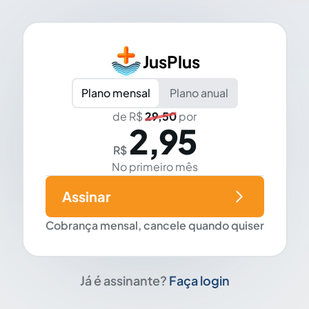
JusPlus
Plano mensal
Plano anual
de R$
29,50
por
2,95
R$
No primeiro mês
Assinar
Cobrança mensal, cancele quando quiser
Já é assinante?
Faça login