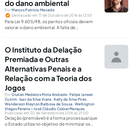
do dano ambiental
Por
Marcos Patrício Macedo
Destacado em 17 de Outubro de 2016 às 12:55
Pela Lei 9.605/98, os peritos oficiais devem
valorar o dano ambiental. A falta de
padronização e a subjetividade de métodos
levam a contestações e baixa aceitação
desses valores pelos operadores do direito.
O Instituto da Delação
Analisam-se criticamente três métodos de
valoração.
Premiada e Outras
Alternativas Penais e a
Relação com a Teoria dos
Jogos
Por
Giulian Medeiros Mota Andrade
,
Felipe Jansen
Cutrim
,
Isac da Silva Viana
,
Kelly da Silva Pires
,
Wanderson Kleyton Barbosa de Sousa
,
Wellington
Viegas Pereira
e
José Cláudio Cabral Marques
Publicado em 02 de Setembro de 2016 às 21:00
Delação (premiável) é a forma processual que
o Estado utiliza no objetivo de minimizar os
custos da persecução penal, a qual requer