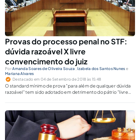
Provas do processo penal no STF:
dúvida razoável X livre
convencimento do juiz
Por
Amanda Soares de Oliveira Souza
,
Izabela dos Santos Nunes
e
Mariana Alvares
Destacado em 04 de Setembro de 2018 às 15:48
O standard mínimo de prova "para além de qualquer dúvida
razoável" tem sido adotado em detrimento do pátrio "livre
convencimento do juiz", para promover condenações na
Lava-Jato, mesmo na ausência de jurisprudência do plenário
do STF.