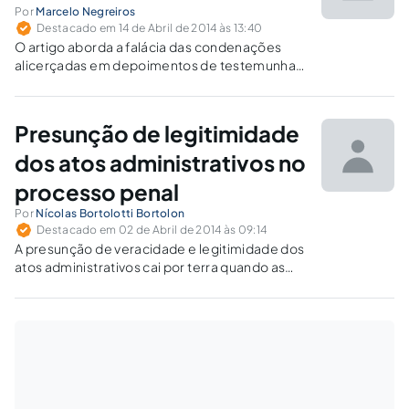
Por
Marcelo Negreiros
Destacado em 14 de Abril de 2014 às 13:40
O artigo aborda a falácia das condenações
alicerçadas em depoimentos de testemunhas
que apenas "ouviram dizer". Como não são
todos os julgadores que se utilizam dessa
falácia para produzir um decreto
Presunção de legitimidade
condenatório, “alea jacta est”!
dos atos administrativos no
processo penal
Por
Nícolas Bortolotti Bortolon
Destacado em 02 de Abril de 2014 às 09:14
A presunção de veracidade e legitimidade dos
atos administrativos cai por terra quando as
informações neles contidas são
transplantadas para o campo do direito penal
e se submetem às regras e princípios do
direito processual penal.