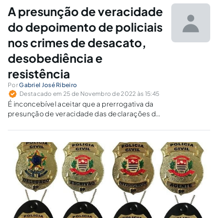
A presunção de veracidade
do depoimento de policiais
nos crimes de desacato,
desobediência e
resistência
Por
Gabriel José Ribeiro
Destacado em 25 de Novembro de 2022 às 15:45
É inconcebível aceitar que a prerrogativa da
presunção de veracidade das declarações de
um agente público seja suficiente para ensejar
um decreto condenatório.