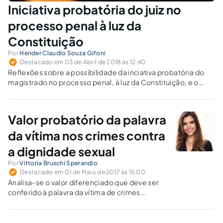
Iniciativa probatória do juiz no
processo penal à luz da
Constituição
Por
Hender Claudio Souza Gifoni
Destacado em 03 de Abril de 2018 às 12:40
Reflexões sobre a possibilidade da inciativa probatória do
magistrado no processo penal, à luz da Constituição, e o
flagrante inconformismo com a legislação vigente: faz-se
urgente o surgimento de um processo penal democrático.
Valor probatório da palavra
da vítima nos crimes contra
a dignidade sexual
Por
Vittoria Bruschi Sperandio
Destacado em 01 de Maio de 2017 às 15:00
Analisa-se o valor diferenciado que deve ser
conferido à palavra da vítima de crimes
sexuais, objetivando-se uma satisfatória
aplicação do direito penal, apoiado
indispensavelmente em pilares da psicologia.