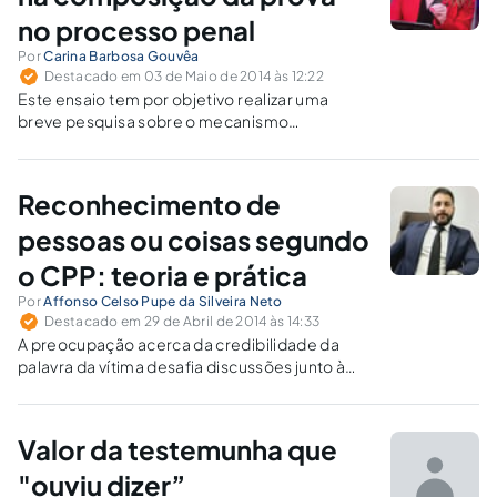
no processo penal
Por
Carina Barbosa Gouvêa
Destacado em 03 de Maio de 2014 às 12:22
Este ensaio tem por objetivo realizar uma
breve pesquisa sobre o mecanismo
processual da prova e da prova por evidência,
informando as possíveis fragilidades deste
modelo de instrumento probatório.
Reconhecimento de
pessoas ou coisas segundo
o CPP: teoria e prática
Por
Affonso Celso Pupe da Silveira Neto
Destacado em 29 de Abril de 2014 às 14:33
A preocupação acerca da credibilidade da
palavra da vítima desafia discussões junto à
doutrina e aos Tribunais. O ofendido, por estar
em situação de extrema e incomum atividade
mental, não se encontra em seu juízo normal
Valor da testemunha que
no momento da aferição do delito.
"ouviu dizer”