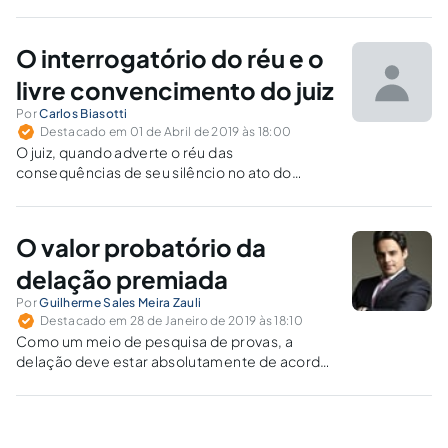
penal?
O interrogatório do réu e o
livre convencimento do juiz
Por
Carlos Biasotti
Destacado em 01 de Abril de 2019 às 18:00
O juiz, quando adverte o réu das
consequências de seu silêncio no ato do
interrogatório, não apenas lhe está a curar
legitimamente dos interesses, mas, por igual,
a discorrer-lhe do óbvio: quem cala, consente.
O valor probatório da
delação premiada
Por
Guilherme Sales Meira Zauli
Destacado em 28 de Janeiro de 2019 às 18:10
Como um meio de pesquisa de provas, a
delação deve estar absolutamente de acordo
com as normas legais, sob pena de ser
considerada ilícita e, em razão dos princípios
da causalidade e contaminação, serem
consideradas nulas todas as provas que dela