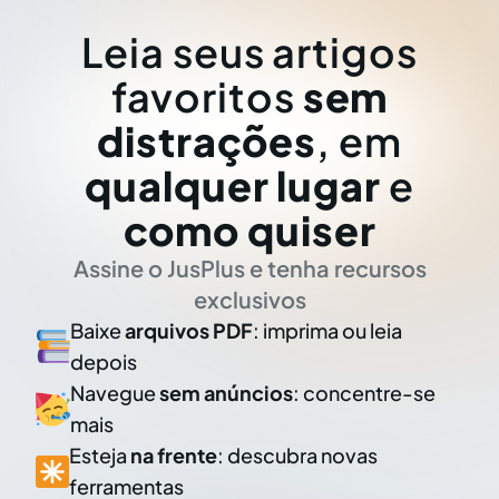
Leia seus artigos
favoritos
sem
distrações
, em
qualquer lugar
e
como quiser
Assine o JusPlus e tenha recursos
exclusivos
Baixe
arquivos PDF
: imprima ou leia
depois
Navegue
sem anúncios
: concentre-se
mais
Esteja
na frente
: descubra novas
ferramentas