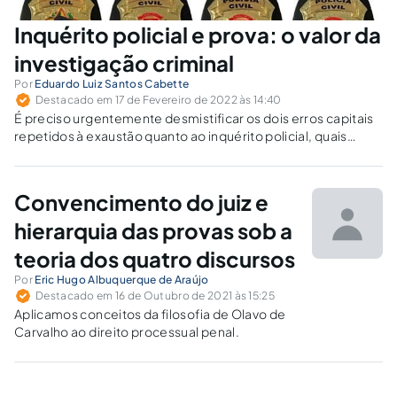
Inquérito policial e prova: o valor da
investigação criminal
Por
Eduardo Luiz Santos Cabette
Destacado em 17 de Fevereiro de 2022 às 14:40
É preciso urgentemente desmistificar os dois erros capitais
repetidos à exaustão quanto ao inquérito policial, quais
sejam, sua unilateralidade e sua mera informatividade.
Convencimento do juiz e
hierarquia das provas sob a
teoria dos quatro discursos
Por
Eric Hugo Albuquerque de Araújo
Destacado em 16 de Outubro de 2021 às 15:25
Aplicamos conceitos da filosofia de Olavo de
Carvalho ao direito processual penal.