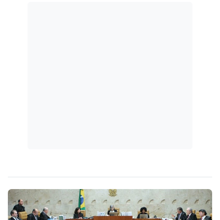
diretamente dependam, assim como as
derivadas desse negócio jurídico processual.