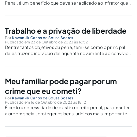
Penal, é um benefício que deve ser aplicado ao infrator que
interrompe a conduta criminosa.
Trabalho e a privação de liberdade
Por
Kawan-ik Carlos de Sousa Soares
Publicado em 23 de Outubro de 2023 às 16:52
Dentre tantos objetivos da pena, tem-se como o principal
deles trazer o indivíduo delinquente novamente ao convívio
social. Não somente utilizando-se da privação de liberdade,
mas fazendo ele adquirir novos hábitos, sejam eles
educacionais ou mesmo laborativos, isto é, pelo...
Meu familiar pode pagar por um
crime que eu cometi?
Por
Kawan-ik Carlos de Sousa Soares
Publicado em 16 de Outubro de 2023 às 18:12
É certo a necessidade de existir o direito penal, para manter
a ordem social, proteger os bens jurídicos mais importantes
e preservar a liberdade individual diante de um Estado
excessivamente interventor. Entretanto, algumas limitações
existem tanto no momento da criação...