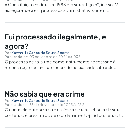
A Constituição Federal de 1988 em seu artigo 5°, inciso LV
assegura, seja em processos administrativos ou em
processo judiciais, a todas as pessoas, o contraditório e a
ampla defesa, corolários do devido processo legal garantido
neste mesmo artigo, porém...
Fui processado ilegalmente, e
agora?
Por
Kawan-ik Carlos de Sousa Soares
Publicado em 03 de Janeiro de 2024 às 11:38
O processo penal surge como instrumento necessário à
reconstrução de um fato ocorrido no passado, ato este
violador de determinado direito passando a ser entendido
como crime. Deste modo, o processo é meio usado pelo
poder estatal para responsabilizar o...
Não sabia que era crime
Por
Kawan-ik Carlos de Sousa Soares
Publicado em 28 de Novembro de 2023 às 15:34
O conhecimento seja da existência de uma lei, seja de seu
conteúdo é presumido pelo ordenamento jurídico. Tendo tal
compreensão sido positivada de modo geral no artigo 3° da
LINDB (Lei de Introdução às Normas do Direito Brasileiro, lei