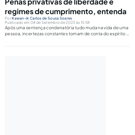
Penas privativas de liberdade e
regimes de cumprimento, entenda
Por
Kawan-ik Carlos de Sousa Soares
Publicado em 08 de Setembro de 2023 às 15:58
Após uma sentença condenatória tudo muda na vida de uma
pessoa, incertezas constantes tomam de conta do espírito e
uma longa jornada pela liberdade é iniciada. Quanto menor o
tempo passado no cárcere, menores as angústias sofridas.
Mas até conquistar...