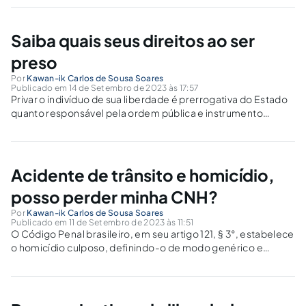
causada naturalmente por um tipo penal, seja pelas
circunstâncias envolvendo a ação do...
Saiba quais seus direitos ao ser
preso
Por
Kawan-ik Carlos de Sousa Soares
Publicado em 14 de Setembro de 2023 às 17:57
Privar o indivíduo de sua liberdade é prerrogativa do Estado
quanto responsável pela ordem pública e instrumento
mantenedor da paz social. A prisão pode ocorrer nas mais
variadas situações, seja em flagrante delito, seja uma prisão
temporária ou preventiva, seja,...
Acidente de trânsito e homicídio,
posso perder minha CNH?
Por
Kawan-ik Carlos de Sousa Soares
Publicado em 11 de Setembro de 2023 às 11:51
O Código Penal brasileiro, em seu artigo 121, § 3°, estabelece
o homicídio culposo, definindo-o de modo genérico e
abrangendo toda e qualquer situação de culpa. Entretanto o
Código de Trânsito Brasileiro traz uma modalidade
específica, que por assim o...