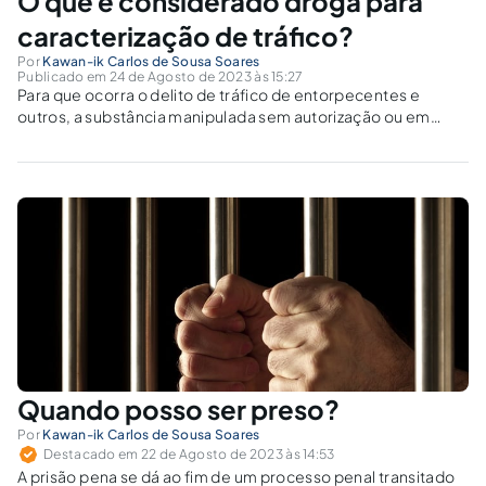
O que é considerado droga para
caracterização de tráfico?
Por
Kawan-ik Carlos de Sousa Soares
Publicado em 24 de Agosto de 2023 às 15:27
Para que ocorra o delito de tráfico de entorpecentes e
outros, a substância manipulada sem autorização ou em
desacordo com a lei será definida por ato do Poder
Executivo.
Quando posso ser preso?
Por
Kawan-ik Carlos de Sousa Soares
Destacado em 22 de Agosto de 2023 às 14:53
A prisão pena se dá ao fim de um processo penal transitado