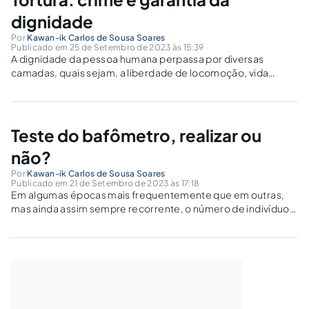
dignidade
Por
Kawan-ik Carlos de Sousa Soares
Publicado em 25 de Setembro de 2023 às 15:39
A dignidade da pessoa humana perpassa por diversas
camadas, quais sejam, a liberdade de locomoção, vida
privada e integridade física, moral e psicológica. Para
preservá-la o ordenamento jurídico possui um emaranhado
de normas e leis, tanto definidoras de crimes, quanto...
Teste do bafômetro, realizar ou
não?
Por
Kawan-ik Carlos de Sousa Soares
Publicado em 21 de Setembro de 2023 às 17:18
Em algumas épocas mais frequentemente que em outras,
mas ainda assim sempre recorrente, o número de indivíduos
embriagados que dirigem veículos automotores é gritante,
mesmo com as constantes campanhas de conscientização.
Sendo, portanto, ainda maior a preocupação desses
indivíduos quando...