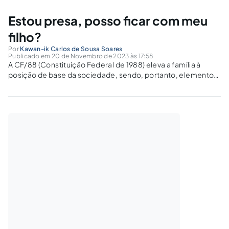
n°...
Estou presa, posso ficar com meu
filho?
Por
Kawan-ik Carlos de Sousa Soares
Publicado em 20 de Novembro de 2023 às 17:58
A CF/88 (Constituição Federal de 1988) eleva a família à
posição de base da sociedade, sendo, portanto, elemento
essencial para a construção de um país sólido e próspero.
Neste mesmo sentido e considerando a especial posição
dos filhos no meio...