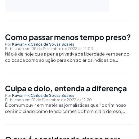
Como passar menos tempo preso?
Por
Kawan-ik Carlos de Sousa Soares
Publicado em 05 de Setembro de 2023 às 12:03
Não é de hoje que a pena privativa de liberdade vem sendo
colocada como solução para controlar os índices de
criminalidade. E assim o digo pois é constante o
sensacionalismo midiático sobre os casos penais, em que o
primeiro comentário...
Culpa e dolo, entenda a diferença
Por
Kawan-ik Carlos de Sousa Soares
Publicado em 01 de Setembro de 2023 às 12:20
É comum ouvir em matérias jornalísticas que “o criminoso
será indiciado como tendo cometido homicídio doloso,
quando existe a intenção de matar”. Mas o instituto seria tão
simples assim? E se for isso mesmo, seria o homicídio
culposo entendido como...