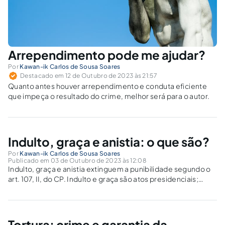
Arrependimento pode me ajudar?
Por
Kawan-ik Carlos de Sousa Soares
Destacado em 12 de Outubro de 2023 às 21:57
Quanto antes houver arrependimento e conduta eficiente
que impeça o resultado do crime, melhor será para o autor.
Indulto, graça e anistia: o que são?
Por
Kawan-ik Carlos de Sousa Soares
Publicado em 03 de Outubro de 2023 às 12:08
Indulto, graça e anistia extinguem a punibilidade segundo o
art. 107, II, do CP. Indulto e graça são atos presidenciais;
anistia, do Congresso. Como essas medidas são concedidas
e a quem se aplicam?
Tortura: crime e garantia da