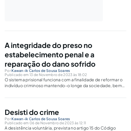
A integridade do preso no
estabelecimento penal e a
reparação do dano sofrido
Por
Kawan-ik Carlos de Sousa Soares
Publicado em 13 de Novembro de 2023 às 18:02
O sistema prisional funciona com a finalidade de reformar o
indivíduo criminoso mantendo-o longe da sociedade, bem
como proteger o processo e seus atos investigatórios.
Neste último caso, usando das prisões cautelares e pré-
cautelares, não menos gravosas que a prisão...
Desisti do crime
Por
Kawan-ik Carlos de Sousa Soares
Publicado em 06 de Novembro de 2023 às 12:11
A desistência voluntária, prevista no artigo 15 do Código