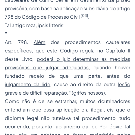
provisória, com base na aplicação subsidiária do artigo
[03]
798 do Código de Processo Civil
.
Tal artigo reza,
ipsis litteris
:
"
Art. 798.
Além
dos procedimentos cautelares
específicos, que este Código regula no Capítulo II
deste Livro,
poderá o juiz determinar as medidas
provisórias que julgar adequadas
, quando houver
fundado receio
de que uma parte,
antes do
julgamento da lide
, cause ao direito da outra
lesão
grave e de difícil reparação
.
"
(grifos nossos)
.
Como não é de se estranhar, muitos doutrinadores
entendiam que essa aplicação era ilegal, eis que o
diploma legal não tutelava tal procedimento, tudo
ocorrendo, portanto, ao arrepio da lei. Por óbvio tal
tese não era adotada de forma majoritária pelos