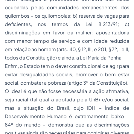
ocupadas pelas comunidades remanescentes dos
quilombos – os quilombolas; b) reserva de vagas para
deficientes, nos termos da Lei 8.213/91; c)
discriminações em favor da mulher:
aposentadoria
com menor tempo de serviço e com idade reduzida
em relação ao homem (arts. 40, § 1º, III, e 201, § 7º, I e II,
todos da Constituição) e ainda, a Lei Maria da Penha.
Enfim, o Estado tem o dever constitucional de agir para
evitar desigualdades sociais, promover o bem estar
social, combater a pobreza (artigo 3º da Constituição).
O ideal é que não fosse necessária a ação afirmativa,
seja racial (tal qual a adotada pela UnB) e/ou social,
mas a situação do Brasil, cujo IDH – Índice de
Desenvolvimento Humano é extremamente baixo –
84º do mundo – demonstra que as discriminações
positivas ainda são necessárias para corrigir as diversas