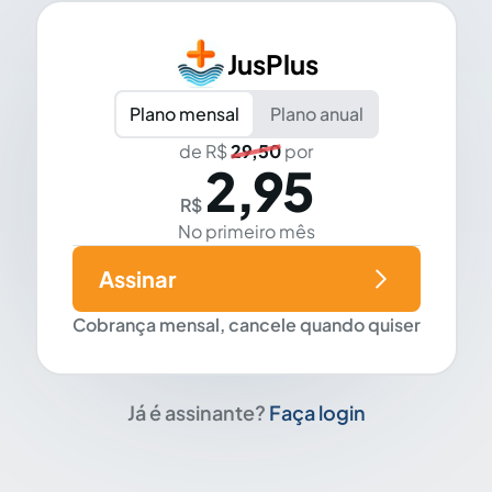
JusPlus
Plano mensal
Plano anual
de R$
29,50
por
2,95
R$
No primeiro mês
Assinar
Cobrança mensal, cancele quando quiser
Já é assinante?
Faça login