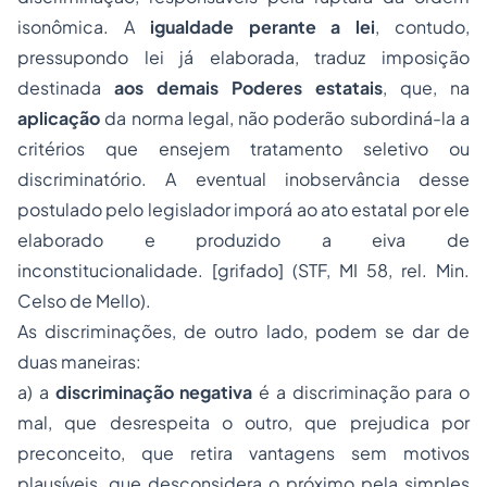
isonômica. A
igualdade perante a lei
, contudo,
pressupondo lei já elaborada, traduz imposição
destinada
aos demais Poderes estatais
, que, na
aplicação
da norma legal, não poderão subordiná-la a
critérios que ensejem tratamento seletivo ou
discriminatório. A eventual inobservância desse
postulado pelo legislador imporá ao ato estatal por ele
elaborado e produzido a eiva de
inconstitucionalidade. [grifado] (STF, MI 58, rel. Min.
Celso de Mello).
As discriminações, de outro lado, podem se dar de
duas maneiras:
a) a
discriminação negativa
é a discriminação para o
mal, que desrespeita o outro, que prejudica por
preconceito, que retira vantagens sem motivos
plausíveis, que desconsidera o próximo pela simples