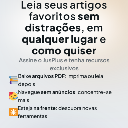
Leia seus artigos
favoritos
sem
distrações
, em
qualquer lugar
e
como quiser
Assine o JusPlus e tenha recursos
exclusivos
Baixe
arquivos PDF
: imprima ou leia
depois
Navegue
sem anúncios
: concentre-se
mais
Esteja
na frente
: descubra novas
ferramentas