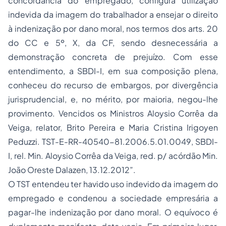
concordância do empregado, configura utilização
indevida da imagem do trabalhador a ensejar o direito
à indenização por dano moral, nos termos dos arts. 20
do CC e 5º, X, da CF, sendo desnecessária a
demonstração concreta de prejuízo. Com esse
entendimento, a SBDI-I, em sua composição plena,
conheceu do recurso de embargos, por divergência
jurisprudencial, e, no mérito, por maioria, negou-lhe
provimento. Vencidos os Ministros Aloysio Corrêa da
Veiga, relator, Brito Pereira e Maria Cristina Irigoyen
Peduzzi. TST-E-RR-40540-81.2006.5.01.0049, SBDI-
I, rel. Min. Aloysio Corrêa da Veiga, red. p/ acórdão Min.
João Oreste Dalazen, 13.12.2012”.
O TST entendeu ter havido uso indevido da imagem do
empregado e condenou a sociedade empresária a
pagar-lhe indenização por dano moral. O equívoco é