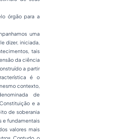
elo órgão para a
companhamos uma
e dizer, iniciada,
tecimentos, tais
ensão da ciência
nstruído a partir
acterística é o
 mesmo contexto,
denominada de
Constituição e a
eito de soberania
s e fundamentais
dos valores mais
utros. Contudo, o