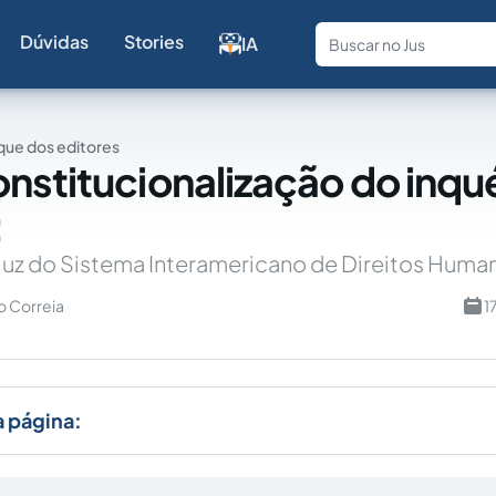
Dúvidas
Stories
IA
Fale com a
ue dos editores
nstitucionalização do inqué
:
 luz do Sistema Interamericano de Direitos Huma
o Correia
1
a página: