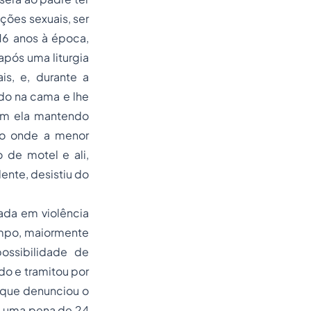
ções sexuais, ser
 16 anos à época,
após uma liturgia
is, e, durante a
do na cama e lhe
com ela mantendo
gio onde a menor
 de motel e ali,
ente, desistiu do
izada em
violência
empo, maiormente
possibilidade de
ado e tramitou por
 que denunciou o
a uma pena de 24