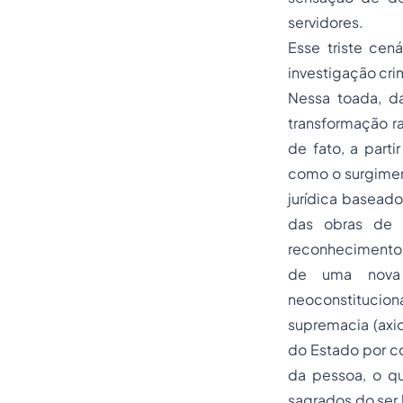
servidores.
Esse triste cená
investigação crim
Nessa toada, d
transformação rad
de fato, a parti
como o surgimen
jurídica baseado
das obras de R
reconhecimento 
de uma nova 
neoconstitucion
supremacia (axi
do Estado por co
da pessoa, o
qu
sagrados do ser 