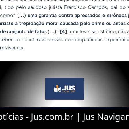
ial, tido pelo saudoso jurista Francisco Campos, pai do
 como
” (...) uma garantia contra apressados e errôneos 
rsiste a trepidação moral causada pelo crime ou antes q
de conjunto de fatos (...)”
[4]
,
manteve-se estático, não
cebendo os influxos dessas contemporâneas experiênc
u e vivencia.