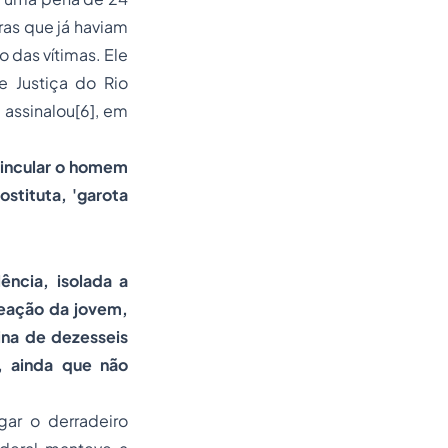
as que já haviam
 das vítimas. Ele
e Justiça do Rio
 assinalou
[6]
, em
vincular o homem
ostituta, 'garota
ência, isolada a
reação da jovem,
ina de dezesseis
e, ainda que não
gar o derradeiro