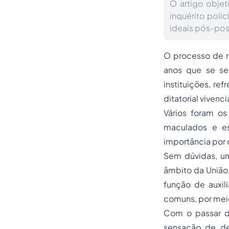
O artigo objet
inquérito poli
ideais pós-posi
O processo de r
anos que se se
instituições, re
ditatorial viven
Vários foram os
maculados e es
importância por 
Sem dúvidas, um 
âmbito da União,
função de auxil
comuns, por meio
Com o passar do
sensação de de