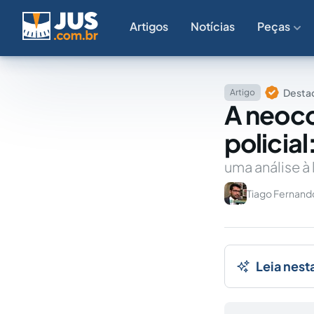
Artigos
Notícias
Peças
Destaq
Artigo
A neoco
policial
uma análise à
Tiago Fernand
Leia nest