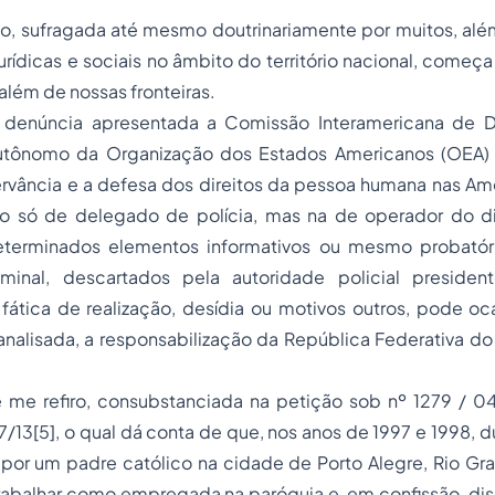
, sufragada até mesmo doutrinariamente por muitos, além 
rídicas e sociais no âmbito do território nacional, começa 
 além de nossas fronteiras.
a denúncia apresentada a Comissão Interamericana de
D
autônomo da Organização dos Estados Americanos (OEA)
vância e a defesa dos direitos da pessoa humana nas Amér
o só de delegado de polícia, mas na de operador do di
terminados elementos informativos ou mesmo probató
riminal, descartados pela autoridade policial preside
fática de realização, desídia ou motivos outros, pode oc
nalisada, a responsabilização da República Federativa do 
 me refiro, consubstanciada na petição sob nº 1279 / 0
7/13
[5]
, o qual dá conta de que, nos anos de 1997 e 1998, d
 por um padre católico na cidade de Porto Alegre, Rio Gr
rabalhar como empregada na paróquia e, em confissão, dis