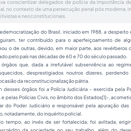
iva conscientizar delegados de polícia da importância 
cial, no contexto de uma persecução penal pós moderna, i
tivistas e neoconstitucionais.
edemocratização do Brasil, iniciado em 1988, a despeito 
guiram, ter contribuído para o aperfeiçoamento de al
freou o de outras, devido, em maior parte, aos revérberos
ciado pelo país nas décadas de 60 e 70 do século passado.
 órgãos que, dada a irrefutável subserviência ao regime 
quecidos, desprestigiados noutros dizeres, perdendo 
ocasião da reconstitucionalização pátria.
desses órgãos foi a Polícia Judiciária - exercida pela Po
 e pelas Polícias Civis, no âmbito dos Estados
[1]
-, acometi
iar do Poder Judiciário e responsável pela apuração das 
, notadamente, do inquérito policial.
 tempo, ao invés de ser fortalecida, foi aviltada, er
scrédito da sociedade no seu trabalho, além do dese