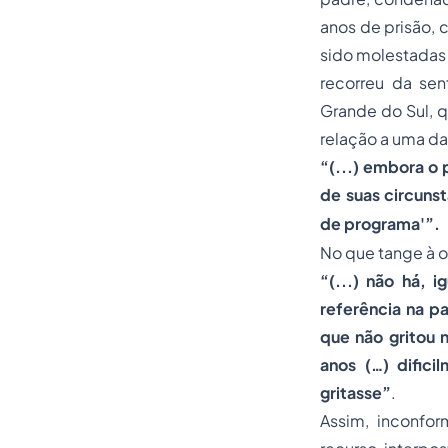
anos de prisão, 
sido molestadas 
recorreu da sen
Grande do Sul, q
relação a uma da
“(...) embora o
de suas circunst
de programa'”.
No que tange à o
“(...) não há, 
referência na p
que não gritou 
anos (…) difici
gritasse”
.
Assim, inconfor