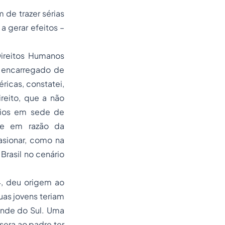
de trazer sérias
a gerar efeitos –
ireitos Humanos
 encarregado de
icas, constatei,
reito, que a não
rios em sede de
nte em razão da
asionar, como na
Brasil no cenário
4, deu origem ao
uas jovens teriam
ande do Sul. Uma
sera ao padre ter