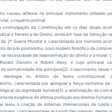
rio causou reflexos no principal instrumento utilizado p
inal: o inquérito policial.
a promulgação da Constituição até os dias atuais a
ical e frenética do Direito, ainda em fase de transição val
r da 2ª Guerra Mundial e caracterizada por inúmeros acon
to do pós positivismo, novo modelo filosófico de compre
 na necessidade de reaproximação do direito e a moral, co
onald Dworkin e Robert Alexy, e cuja principal car
da normatividade dos princípios
[2]
; o nascimento, nesse
ideologia no âmbito da teoria constitucional, 
alismo, caracterizada por apregoar a força normativa da 
ológica) da dignidade humana
[3]
; a relativização do conc
nta da exigência de efetiva proteção aos direitos humano
e levou a criação de sistemas internacionais de tutela 
humano, complementares às jurisdições internas; dentre o