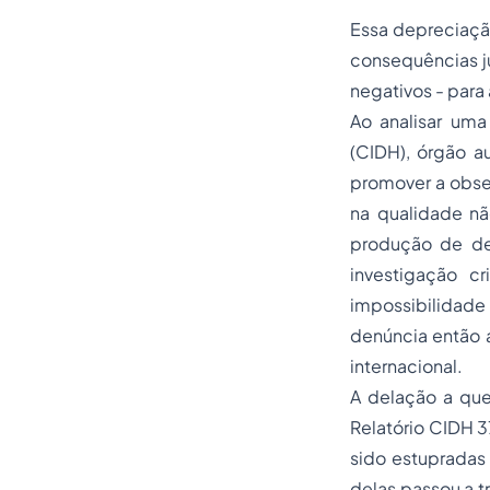
Essa depreciação
consequências ju
negativos - para
Ao analisar um
(CIDH), órgão 
promover a obser
na qualidade nã
produção de de
investigação c
impossibilidade 
denúncia então a
internacional.
A delação a que
Relatório CIDH 3
sido estupradas
delas passou a t