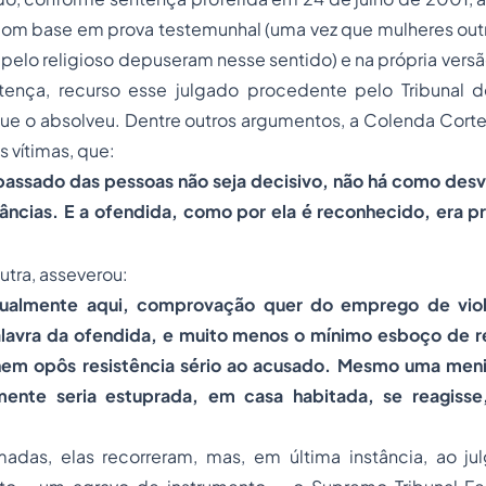
com base em prova testemunhal (uma vez que mulheres outr
pelo religioso depuseram nesse sentido) e na própria versão
tença, recurso esse julgado procedente pelo Tribunal d
ue o absolveu. Dentre outros argumentos, a Colenda Corte
s vítimas, que:
 passado das pessoas não seja decisivo, não há como des
âncias. E a ofendida, como por ela é reconhecido, era pr
utra, asseverou:
igualmente aqui, comprovação quer do emprego de viol
alavra da ofendida, e muito menos o mínimo esboço de 
nem opôs resistência sério ao acusado. Mesmo uma men
lmente seria estuprada, em casa habitada, se reagiss
madas, elas recorreram, mas, em última instância, ao jul