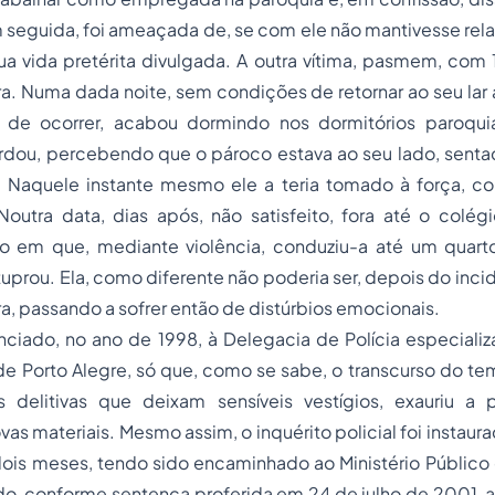
m seguida, foi ameaçada de, se com ele não mantivesse rela
ua vida pretérita divulgada. A outra vítima, pasmem, com
ira. Numa dada noite, sem condições de retornar ao seu lar 
 de ocorrer, acabou dormindo nos dormitórios paroquia
dou, percebendo que o pároco estava ao seu lado, senta
. Naquele instante mesmo ele a teria tomado à força, 
 Noutra data, dias após, não satisfeito, fora até o colé
o em que, mediante violência, conduziu-a até um quarto
uprou. Ela, como diferente não poderia ser, depois do incid
ra, passando a sofrer então de distúrbios emocionais.
nciado, no ano de 1998, à Delegacia de Polícia especial
de Porto Alegre, só que, como se sabe, o transcurso do t
 delitivas que deixam sensíveis vestígios, exauriu a 
vas materiais. Mesmo assim, o
inquérito policial
foi instaur
ois meses, tendo sido encaminhado ao Ministério Público
o, conforme sentença proferida em 24 de julho de 2001, 