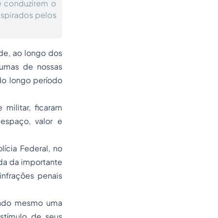
de conduzirem o
nspirados pelos
de, ao longo dos
gumas de nossas
 do longo período
militar, ficaram
espaço, valor e
lícia Federal, no
da da importante
infrações penais
igindo mesmo uma
stímulo de seus