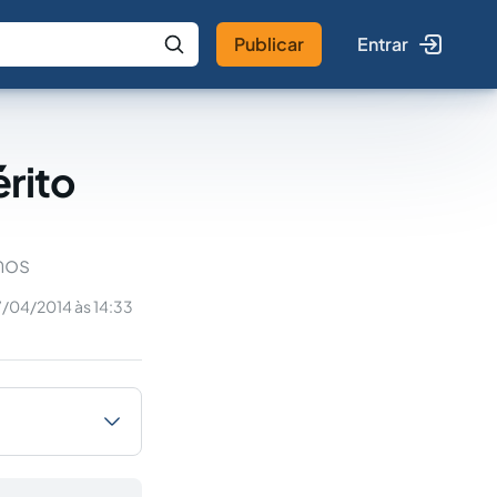
Publicar
Entrar
 IA
Buscar no Jus
rito
nos
7/04/2014 às 14:33