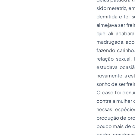
sido meretriz, e
demitida e ter s
almejava ser fre
que ali acabara
madrugada, acor
fazendo carinho
relação sexual.
estudava ocasiã
novamente, a est
sonho de ser frei
O caso foi denu
contra a mulher 
nessas espécies
produção de pro
pouco mais de d
padre, condenad