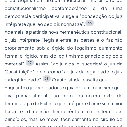
e da dogmática jurídica tradicional”, no âmbito do
constitucionalismo contemporâneo e de uma
democracia participativa, surge a “concepção do juiz
56
intérprete que, ao decidir, normatiza”.
Ademais, a partir da nova hermenêutica constitucional,
o juiz intérprete “legisla entre as partes e o faz não
propriamente sob a égide do legalismo puramente
formal e rígido, mas do legitimismo principiológico e
57
material”.
Assim, “ao juiz da lei sucederá o juiz da
Constituição”, bem como “ao juiz da legalidade, o juiz
58
da legitimidade”.
O autor ainda ressalta que:
Enquanto o juiz aplicador se guia por um logicismo que
gira primacialmente ao redor da norma-texto da
terminologia de Müller, o juiz intérprete haure sua maior
força e dimensão hermenêutica na esfera dos
princípios, mas se move tecnicamente no círculo de