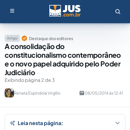
Destaque dos editores
Artigo
A consolidação do
constitucionalismo contemporâneo
e o novo papel adquirido pelo Poder
Judiciário
Exibindo página 2 de 3
Renata Espíndola Virgílio
08/05/2014 às 12:41
Leia nesta página: