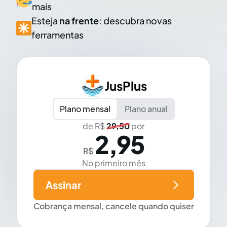
mais
Esteja
na frente
: descubra novas
ferramentas
JusPlus
Plano mensal
Plano anual
de R$
29,50
por
2,95
R$
No primeiro mês
Assinar
Cobrança mensal, cancele quando quiser