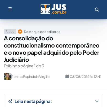
Destaque dos editores
Artigo
A consolidação do
constitucionalismo contemporâneo
e o novo papel adquirido pelo Poder
Judiciário
Exibindo página 1 de 3
Renata Espíndola Virgílio
08/05/2014 às 12:41
Leia nesta página: