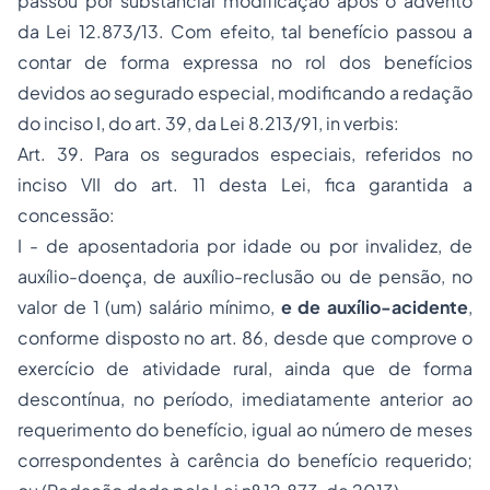
passou por substancial modificação após o advento
da Lei 12.873/13. Com efeito, tal benefício passou a
contar de forma expressa no rol dos benefícios
devidos ao segurado especial, modificando a redação
do inciso I, do art. 39, da Lei 8.213/91,
in verbis
:
Art. 39. Para os segurados especiais, referidos no
inciso VII do art. 11 desta Lei, fica garantida a
concessão:
I - de aposentadoria por idade ou por invalidez, de
auxílio-doença, de auxílio-reclusão ou de pensão, no
valor de 1 (um) salário mínimo,
e de auxílio-acidente
,
conforme disposto no art. 86, desde que comprove o
exercício de atividade rural, ainda que de forma
descontínua, no período, imediatamente anterior ao
requerimento do benefício, igual ao número de meses
correspondentes à carência do benefício requerido;