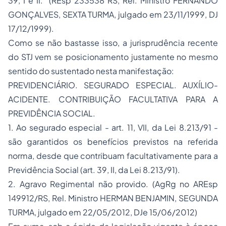
39, I e II." (
REsp 233538
RS, Rel. Ministro FERNANDO
GONÇALVES, SEXTA TURMA, julgado em 23/11/1999, DJ
17/12/1999).
Como se não bastasse isso, a jurisprudência recente
do STJ vem se posicionamento justamente no mesmo
sentido do sustentado nesta manifestação:
PREVIDENCIÁRIO. SEGURADO ESPECIAL. AUXÍLIO-
ACIDENTE. CONTRIBUIÇÃO FACULTATIVA PARA A
PREVIDÊNCIA SOCIAL.
1. Ao segurado especial - art. 11, VII, da Lei 8.213/91 -
são garantidos os benefícios previstos na referida
norma, desde que contribuam facultativamente para a
Previdência Social (art. 39, II, da Lei 8.213/91).
2.
Agravo Regimental
não provido. (AgRg no AREsp
149912/RS, Rel. Ministro HERMAN BENJAMIN, SEGUNDA
TURMA, julgado em 22/05/2012, DJe 15/06/2012)