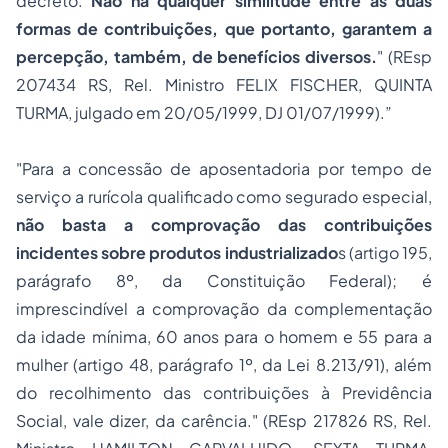
decreto.
Não há qualquer similitude entre as duas
formas de contribuições, que portanto, garantem a
percepção, também, de benefícios diversos.
" (
REsp
207434
RS, Rel. Ministro FELIX FISCHER, QUINTA
TURMA, julgado em 20/05/1999, DJ 01/07/1999).”
"Para a concessão de aposentadoria por tempo de
serviço a rurícola qualificado como segurado especial,
não basta a comprovação das contribuições
incidentes sobre produtos industrializado
s (artigo 195,
parágrafo 8º, da Constituição Federal); é
imprescindível a comprovação da complementação
da idade mínima, 60 anos para o homem e 55 para a
mulher (artigo 48, parágrafo 1º, da Lei 8.213/91), além
do recolhimento das contribuições à Previdência
Social, vale dizer, da carência." (
REsp 217826
RS, Rel.