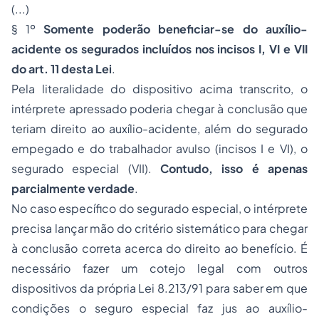
(...)
§ 1º
Somente poderão beneficiar-se do auxílio-
acidente os segurados incluídos nos incisos I, VI e VII
do art. 11 desta Lei
.
Pela literalidade do dispositivo acima transcrito, o
intérprete apressado poderia chegar à conclusão que
teriam direito ao auxílio-acidente, além do segurado
empegado e do trabalhador avulso (incisos I e VI), o
segurado especial (VII).
Contudo, isso é apenas
parcialmente verdade
.
No caso específico do segurado especial, o intérprete
precisa lançar mão do critério sistemático para chegar
à conclusão correta acerca do direito ao benefício. É
necessário fazer um cotejo legal com outros
dispositivos da própria Lei 8.213/91 para saber em que
condições o seguro especial faz jus ao auxílio-